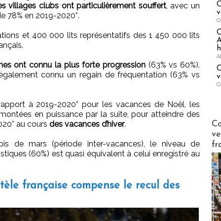
C
es villages clubs ont particulièrement souffert
, avec un
v
de 78% en 2019-2020*.
O
ons et 400 000 lits représentatifs des 1 450 000 lits
A
nçais.
h
A
nnes ont connu la plus forte progression
(63% vs 60%).
C
 également connu un regain de fréquentation (63% vs
v
O
 rapport à 2019-2020* pour les vacances de Noël, les
ontées en puissance par la suite, pour atteindre des
Publi-n
Co
2020* au cours
des vacances d’hiver
.
ve
is de mars (période inter-vacances), le niveau de
fr
iques (60%) est quasi équivalent à celui enregistré au
tèle française compense le recul des