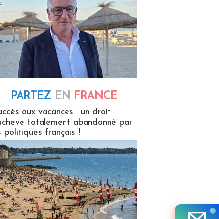
PARTEZ
EN
FRANCE
 en France
accès aux vacances : un droit
achevé totalement abandonné par
s politiques français !