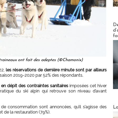
Actus V
De
d’
fo
 traineaux ont fait des adeptes (©Chamonix)
22,
les réservations de dernière minute sont par ailleurs
 saison 2019-2020 par 52% des répondants.
 en dépit des contraintes sanitaires
imposées cet hiver
ratique du ski alpin qui retrouve son niveau d’avant
Webinai
de consommation sont annoncées, qu’il s’agisse des
La
t de la restauration (79%).