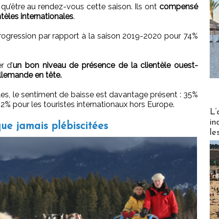
 qu’être au rendez-vous cette saison. Ils ont
compensé
ntèles internationales
.
n progression par rapport à la saison 2019-2020 pour 74%
r d’
un bon niveau de présence de la clientèle ouest-
llemande en tête.
̀les, le sentiment de baisse est davantage présent : 35%
 42% pour les touristes internationaux hors Europe.
Partez
L’
in
que jamais plébiscitées
le