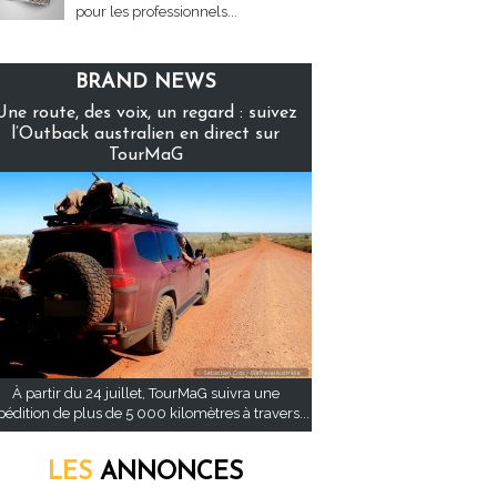
pour les professionnels...
BRAND NEWS
Une route, des voix, un regard : suivez
l’Outback australien en direct sur
TourMaG
À partir du 24 juillet, TourMaG suivra une
pédition de plus de 5 000 kilomètres à travers...
LES
ANNONCES