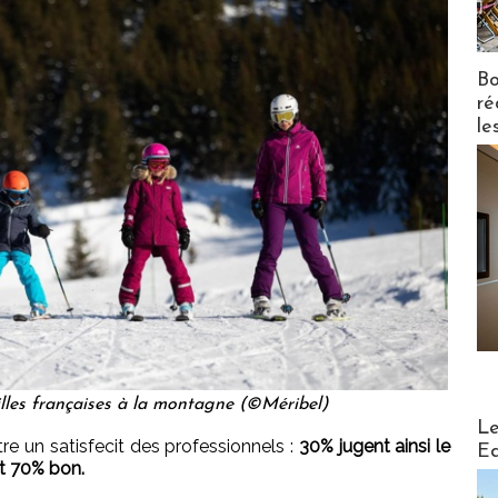
Bo
ré
le
lles françaises à la montagne (©Méribel)
Distribu
Le
tre un satisfecit des professionnels :
30% jugent ainsi le
Ed
et 70% bon.