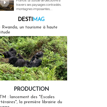
France, la Suisse se découvre à
travers ses paysages contrastés,
montagnes imposantes,...
DESTI
MAG
MAG
 Rwanda, un tourisme à haute
titude
PRODUCTION
ion
TM : lancement des "Escales
ttéraires", la première librairie du