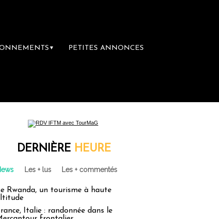
BONNEMENTS
PETITES ANNONCES
▼
mière librairie du voyage
Le groupe Sainte
DERNIÈRE
HEURE
News
Les + lus
Les + commentés
e Rwanda, un tourisme à haute
ltitude
rance, Italie : randonnée dans le
ercantour frontalier