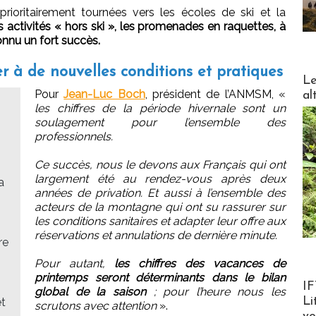
rioritairement tournées vers les écoles de ski et la
s activités « hors ski », les promenades en raquettes, à
nnu un fort succès.
 à de nouvelles conditions et pratiques
DESTI
Le
Pour
Jean-Luc Boch
, président de l’ANMSM, «
al
les chiffres de la période hivernale sont un
soulagement pour l’ensemble des
professionnels.
Ce succès, nous le devons aux Français qui ont
largement été au rendez-vous après deux
a
années de privation. Et aussi à l’ensemble des
acteurs de la montagne qui ont su rassurer sur
les conditions sanitaires et adapter leur offre aux
réservations et annulations de dernière minute.
re
Pour autant,
les chiffres des vacances de
printemps seront déterminants dans le bilan
Product
IF
global de la saison
; pour l’heure nous les
Li
et
scrutons avec attention
».