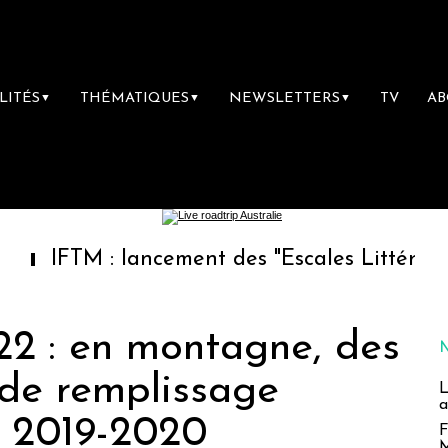
LITÉS
THÉMATIQUES
NEWSLETTERS
TV
A
▼
▼
▼
: lancement des "Escales Littéraires", la pre
22 : en montagne, des
de remplissage
L
a
à 2019-2020
F
M