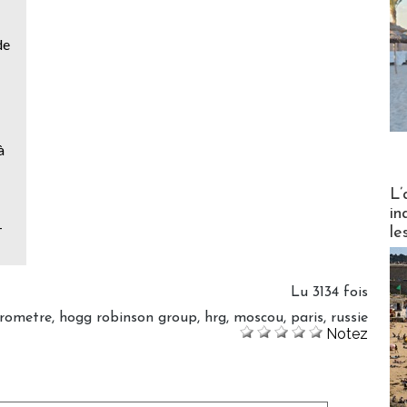
de
à
Partez
L’
in
-
le
Lu 3134 fois
rometre
,
hogg robinson group
,
hrg
,
moscou
,
paris
,
russie
Notez