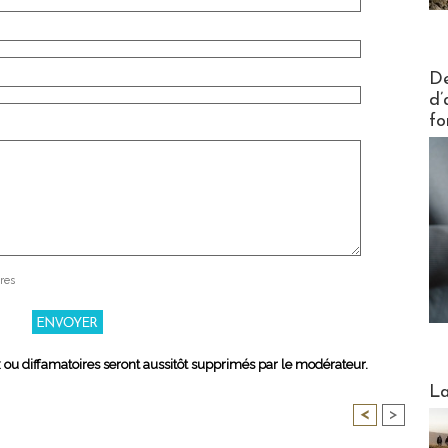
Actus V
De
d’
fo
res
x ou diffamatoires seront aussitôt supprimés par le modérateur.
Webinai
La
<
>