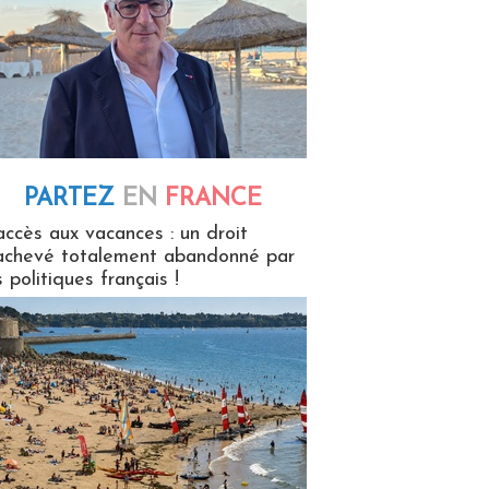
PARTEZ
EN
FRANCE
 en France
accès aux vacances : un droit
achevé totalement abandonné par
s politiques français !