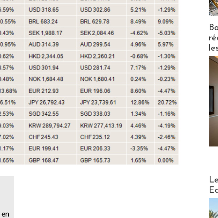
Bo
ré
le
Distribu
Le
Ed
 en