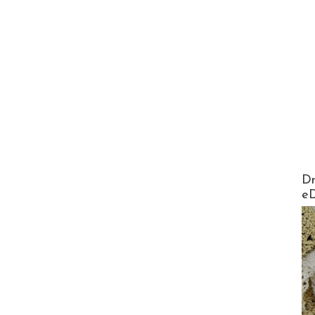
AirMa
Dr
e