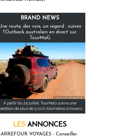
BRAND NEWS
Une route, des voix, un regard : suivez
l’Outback australien en direct sur
TourMaG
À partir du 24 juillet, TourMaG suivra une
pédition de plus de 5 000 kilomètres à travers...
LES
ANNONCES
ARREFOUR VOYAGES - Conseiller