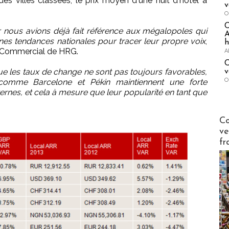
s villes classées, le prix moyen d'une nuit d'hôtel a
v
O
r nous avions déjà fait référence aux mégalopoles qui
A
es tendances nationales pour tracer leur propre voix
,
h
 Commercial de HRG.
A
C
ue les taux de change ne sont pas toujours favorables,
v
O
comme Barcelone et Pékin maintiennent une forte
ternes, et cela à mesure que leur popularité en tant que
Publi-n
Co
ve
fr