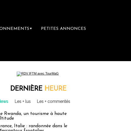
BONNEMENTS
PETITES ANNONCES
▼
re librairie du voyage
Le groupe Sainte-C
DERNIÈRE
HEURE
News
Les + lus
Les + commentés
e Rwanda, un tourisme à haute
ltitude
rance, Italie : randonnée dans le
ercantour frontalier