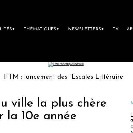
LITÉS
THÉMATIQUES
NEWSLETTERS
TV
A
▼
▼
▼
ancement des "Escales Littéraires", la premiè
 ville la plus chère
 la 10e année
L
a
F
M