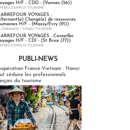
oyages H/F - CDD - (Vannes (56))
FFRES D'EMPLOI TOURISME
CARREFOUR VOYAGES -
lternant(e) Chargé(e) de ressources
umaines H/F - (Massy/Evry (91))
LTERNANCE / STAGES TOURISME
ARREFOUR VOYAGES - Conseiller
oyages H/F - CDI - (St Brice (77))
FFRES D'EMPLOI TOURISME
PUBLI-NEWS
ews
opération France-Vietnam : Hanoï
ut séduire les professionnels
ançais du tourisme