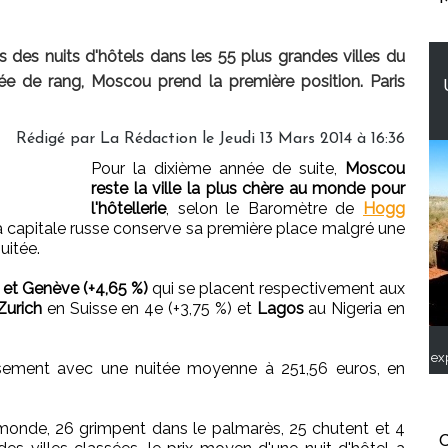
 des nuits d'hôtels dans les 55 plus grandes villes du
e de rang, Moscou prend la première position. Paris
Rédigé par
La Rédaction
le Jeudi 13 Mars 2014 à 16:36
Pour la dixième année de suite,
Moscou
reste la ville la plus chère au monde pour
l'hôtellerie
, selon le Baromètre de
Hogg
 capitale russe conserve sa première place malgré une
uitée.
 et Genève (+4,65 %)
qui se placent respectivement aux
Zurich
en Suisse en 4e (+3,75 %) et
Lagos
au Nigeria en
ex
ement avec une nuitée moyenne à 251,56 euros, en
 monde, 26 grimpent dans le palmarès, 25 chutent et 4
C