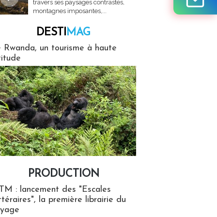
travers ses paysages contrastés,
montagnes imposantes,...
DESTI
MAG
MAG
 Rwanda, un tourisme à haute
titude
PRODUCTION
ion
TM : lancement des "Escales
ttéraires", la première librairie du
oyage