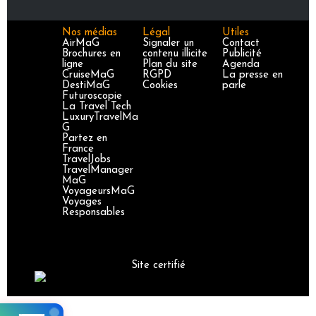
Nos médias
Légal
Utiles
AirMaG
Signaler un
Contact
Brochures en
contenu illicite
Publicité
ligne
Plan du site
Agenda
CruiseMaG
RGPD
La presse en
DestiMaG
Cookies
parle
Futuroscopie
La Travel Tech
LuxuryTravelMa
G
Partez en
France
TravelJobs
TravelManager
MaG
VoyageursMaG
Voyages
Responsables
Site certifié