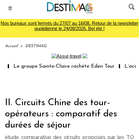
☰
Nos bureaux sont fermés du 27/07 au 16/08. Retour de la newsletter
quotidienne le 24/08/2026. Bel été !
Accueil
>
DESTIMAG
Le groupe Sainte-Claire rachète Eden Tour
L’accès 
II. Circuits Chine des tour-
opérateurs : comparatif des
durées de séjour
étude comparative des circuits proposés par les TO