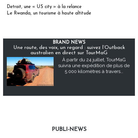
Detroit, une « US city » à la relance
Le Rwanda, un tourisme à haute altitude
BRAND NEWS
Une route, des voix, un regard : suivez l’Outback
australien en direct sur TourMaG
À partir du 24 juillet, TourMaG
suivra une expédition de plus de
5 000 kilomètres à travers...
PUBLI-NEWS