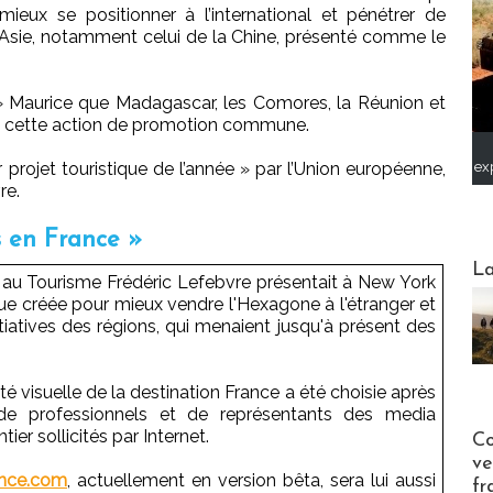
 mieux se positionner à l’international et pénétrer de
sie, notamment celui de la Chine, présenté comme le
tar » Maurice que Madagascar, les Comores, la Réunion et
s cette action de promotion commune.
ex
r projet touristique de l’année » par l’Union européenne,
re.
 en France »
Webinai
La
Etat au Tourisme Frédéric Lefebvre présentait à New York
e créée pour mieux vendre l'Hexagone à l'étranger et
tiatives des régions, qui menaient jusqu'à présent des
ité visuelle de la destination France a été choisie après
de professionnels et de représentants des media
Publi-n
r sollicités par Internet.
Co
ve
nce.com
, actuellement en version bêta, sera lui aussi
fr