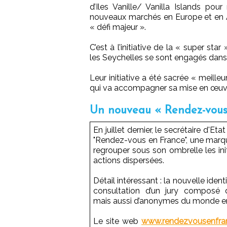
d’Iles Vanille/ Vanilla Islands pour
nouveaux marchés en Europe et en A
« défi majeur ».
C’est à l’initiative de la « super s
les Seychelles se sont engagés dan
Leur initiative a été sacrée « meilleu
qui va accompagner sa mise en œuv
Un nouveau « Rendez-vous
En juillet dernier, le secrétaire d'
"Rendez-vous en France", une marqu
regrouper sous son ombrelle les ini
actions dispersées.
Détail intéressant : la nouvelle ident
consultation d’un jury composé 
mais aussi d’anonymes du monde entie
Le site web
www.rendezvousenfra