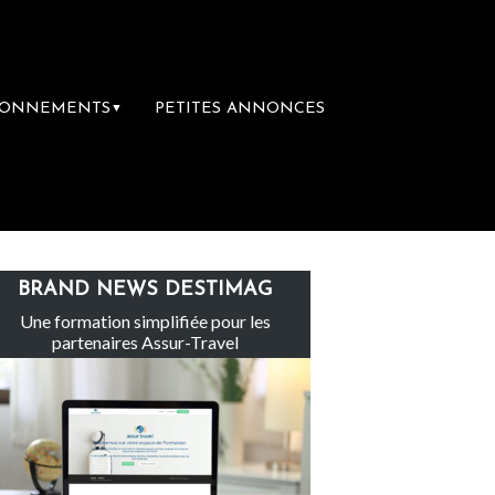
BONNEMENTS
PETITES ANNONCES
▼
Le groupe Sainte-Claire rachète Eden To
BRAND NEWS DESTIMAG
Une formation simplifiée pour les
partenaires Assur-Travel