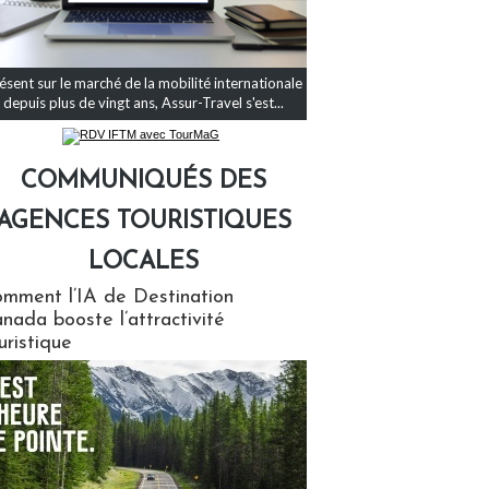
ésent sur le marché de la mobilité internationale
depuis plus de vingt ans, Assur-Travel s'est...
COMMUNIQUÉS DES
AGENCES TOURISTIQUES
LOCALES
qués des agences touristiques locales
mment l’IA de Destination
nada booste l’attractivité
uristique