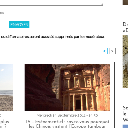
res
AirMa
Dr
e
x ou diffamatoires seront aussitôt supprimés par le modérateur.
<
>
Cruise
Sa
le
0
Mercredi 14 Septembre 2011 - 14:50
Wo
 plus
IV - Evènementiel : savez-vous pourquoi
r ?
les Chinois visitent l’Europe tambour