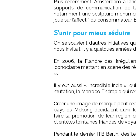
Plus récemment, Amsterdam a lanc
supports de communication de la
notamment une sculpture monumenta
joue sur l’affectif du consommateur. 
S'unir pour mieux séduire
On se souvient d’autres initiatives 
nous invitait, il y a quelques années d
En 2006, la Flandre des Irréguli
iconoclaste mettant en scène des ré
»…
Il y eut aussi « Incredible India », 
mutation, la Marroco Thérapie qui re
Créer une image de marque peut répon
pays du Mékong décidaient d’unir le
faire la promotion de leur région e
clientèles lointaines friandes de vo
Pendant le dernier ITB Berlin, des îl