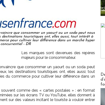
 convaincre que consommer un yaourt ou un soda peut nous
destinations touristiques ont, elles aussi, tout intérêt à
merce pour cultiver leur différence dans un marché hyper
concurrentiel - DR
Les marques sont devenues des repères
majeurs pour le consommateur.
us convaincre que consommer un yaourt ou un soda peut
x, les destinations touristiques ont, elles aussi, tout
Actus V
De
nies du commerce pour cultiver leur différence dans un
d’
fo
e souvent comme des « cartes postales » : en format
 animées sur les écrans TV ou YouTube, elles donnent à
nt sur des valeurs incitant le touriste à vouloir entrer