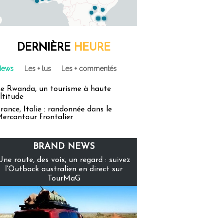
DERNIÈRE
HEURE
News
Les + lus
Les + commentés
e Rwanda, un tourisme à haute
ltitude
rance, Italie : randonnée dans le
ercantour frontalier
BRAND NEWS
Une route, des voix, un regard : suivez
l’Outback australien en direct sur
TourMaG