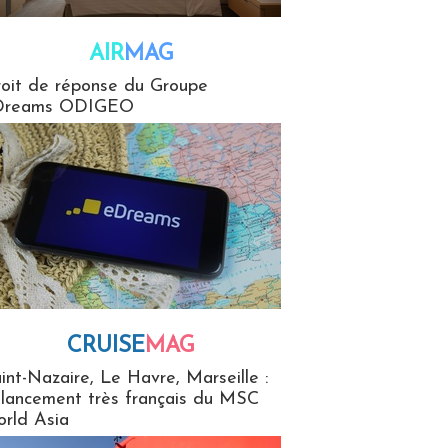
AIR
MAG
G
oit de réponse du Groupe
Dreams ODIGEO
CRUISE
MAG
MaG
int-Nazaire, Le Havre, Marseille :
 lancement très français du MSC
rld Asia