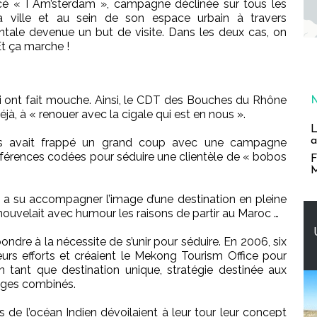
é « I Am’sterdam », campagne déclinée sur tous les
 ville et au sein de son espace urbain à travers
le devenue un but de visite. Dans les deux cas, on
Et ça marche !
qui ont fait mouche. Ainsi, le CDT des Bouches du Rhône
éjà, à « renouer avec la cigale qui est en nous ».
L
a
ers avait frappé un grand coup avec une campagne
férences codées pour séduire une clientèle de « bobos
F
M
qui a su accompagner l’image d’une destination en pleine
nouvelait avec humour les raisons de partir au Maroc …
dre à la nécessite de s’unir pour séduire. En 2006, six
urs efforts et créaient le Mekong Tourism Office pour
n tant que destination unique, stratégie destinée aux
yages combinés.
es de l’océan Indien dévoilaient à leur tour leur concept