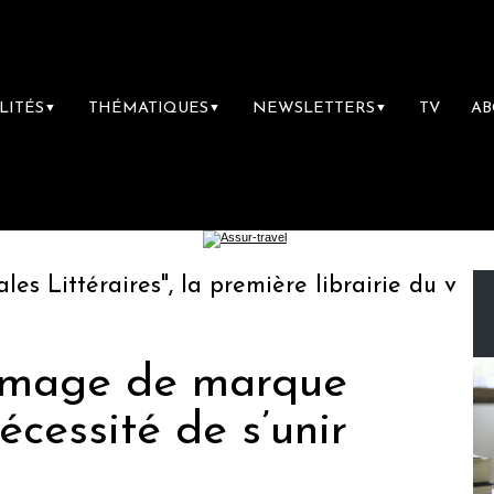
LITÉS
THÉMATIQUES
NEWSLETTERS
TV
A
▼
▼
▼
Littéraires", la première librairie du voyage
e image de marque
nécessité de s’unir