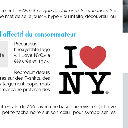
alement :
« Qu’est ce que t’as fait pour les vacances ? »
permet de se la jouer « hype » ou intello, découvreur ou
 l’affectif du consommateur
Précurseur,
l’inoxydable logo
ité
« I Love NYC» a
été créé en 1977.
Reproduit depuis
res sur des T-shirts, des
rès largement copié mais
 américaine préférée des
tentats de 2001 avec une base-line revisitée (« I love
petite tache noire sur son cœur pour symboliser les