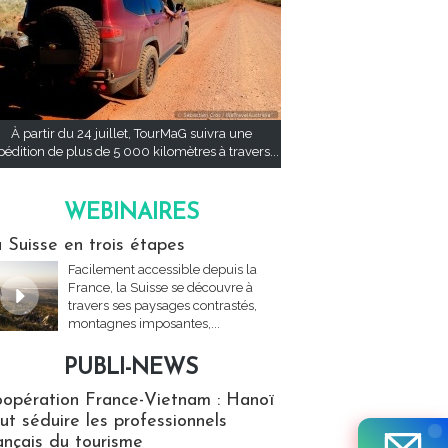
À partir du 24 juillet, TourMaG suivra une
pédition de plus de 5 000 kilomètres à travers...
WEBINAIRES
res
 Suisse en trois étapes
Facilement accessible depuis la
France, la Suisse se découvre à
travers ses paysages contrastés,
montagnes imposantes,...
PUBLI-NEWS
ews
opération France-Vietnam : Hanoï
ut séduire les professionnels
ançais du tourisme