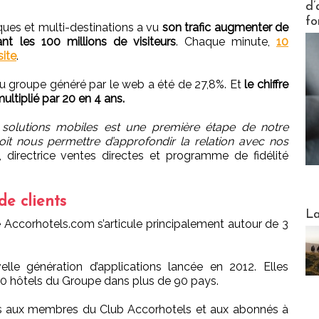
d’
fo
ques et multi-destinations a vu
son trafic augmenter de
t les 100 millions de visiteurs
. Chaque minute,
10
site
.
u groupe généré par le web a été de 27,8%. Et
le chiffre
multiplié par 20 en 4 ans.
solutions mobiles est une première étape de notre
oit nous permettre d’approfondir la relation avec nos
, directrice ventes directes et programme de fidélité
e clients
Webinai
La
e Accorhotels.com s’articule principalement autour de 3
le génération d’applications lancée en 2012. Elles
00 hôtels du Groupe dans plus de 90 pays.
s aux membres du Club Accorhotels et aux abonnés à
DESTI