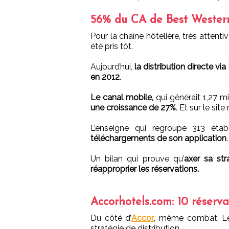
56% du CA de Best Western 
Pour la chaîne hôtelière, très attent
été pris tôt.
Aujourd’hui,
la distribution directe via
en 2012
.
Le canal mobile,
qui générait 1,27 m
une croissance de 27%
. Et sur le sit
L’enseigne qui regroupe 313 éta
téléchargements de son application
.
Un bilan qui prouve qu’
axer sa str
réapproprier les réservations.
Accorhotels.com: 10 réserva
Du côté d’
Accor
, même combat. Les
stratégie de distribution.