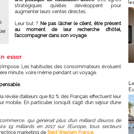
le
stratégiques qu’elles développent pour
augmenter leurs ventes directes.
s
Leur but ?
Ne pas lâcher le client, être présent
au moment de leur recherche d’hôtel,
ier
l’accompagner dans son voyage
.
in essor
al s’impose. Les habitudes des consommateurs évoluent
rnière minute, voire même pendant un voyage.
Distribu
Le
spensable
.
Ed
révèle d’ailleurs que 82 % des Français effectuent leur
 mobile. En particulier, lorsqu’il s’agit d’un séjour d’une
commerce, qui générait plus d’un milliard d’euros de
uira 19 milliards en 2017 sur l’Europe, tous secteurs
irectrice marketing de
Best Western France
.