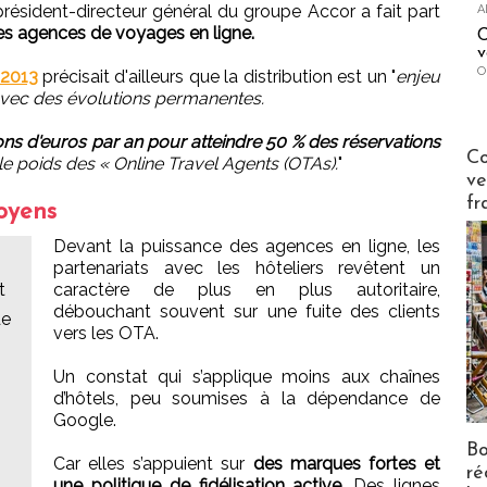
 président-directeur général du groupe Accor a fait part
A
 des agences de voyages en ligne.
C
v
O
 2013
précisait d'ailleurs que la distribution est un "
enjeu
, avec des évolutions permanentes.
ions d'euros par an pour atteindre 50 % des réservations
Publi-n
Co
er le poids des « Online Travel Agents (OTAs).
"
ve
fr
moyens
Devant la puissance des agences en ligne, les
partenariats avec les hôteliers revêtent un
t
caractère de plus en plus autoritaire,
débouchant souvent sur une fuite des clients
de
vers les OTA.
Un constat qui s’applique moins aux chaînes
d’hôtels, peu soumises à la dépendance de
Google.
Bo
Car elles s’appuient sur
des marques fortes et
ré
une politique de fidélisation active
. Des lignes