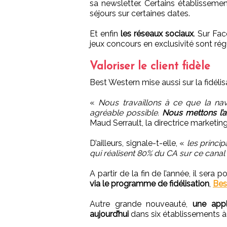
sa newsletter. Certains établisseme
séjours sur certaines dates.
Et enfin
les réseaux sociaux
. Sur Fa
jeux concours en exclusivité sont r
Valoriser le client fidèle
Best Western mise aussi sur la fidélis
«
Nous travaillons à ce que la navi
agréable possible.
Nous mettons l’a
Maud Serrault, la directrice marketin
D’ailleurs, signale-t-elle, «
les princip
qui réalisent 80% du CA sur ce canal
A partir de la fin de l’année, il sera 
via le programme de fidélisation
,
Bes
Autre grande nouveauté,
une appl
aujourd’hui
dans six établissements à 