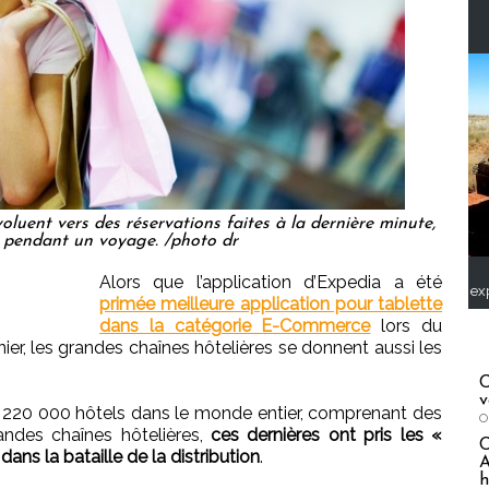
uent vers des réservations faites à la dernière minute,
 pendant un voyage. /photo dr
Alors que l’application d’Expedia a été
ex
primée meilleure application pour tablette
dans la catégorie E-Commerce
lors du
ier, les grandes chaînes hôtelières se donnent aussi les
C
v
220 000 hôtels dans le monde entier, comprenant des
O
andes chaînes hôtelières,
ces dernières ont pris les «
ans la bataille de la distribution
.
A
h