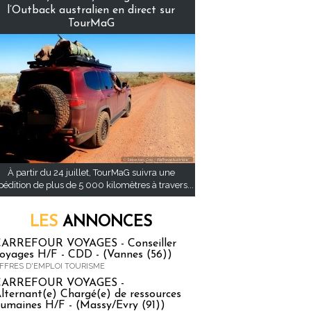
l’Outback australien en direct sur
TourMaG
À partir du 24 juillet, TourMaG suivra une
pédition de plus de 5 000 kilomètres à travers...
LES
ANNONCES
ARREFOUR VOYAGES - Conseiller
oyages H/F - CDD - (Vannes (56))
FFRES D'EMPLOI TOURISME
CARREFOUR VOYAGES -
lternant(e) Chargé(e) de ressources
umaines H/F - (Massy/Evry (91))