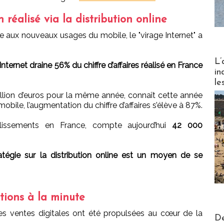
réalisé via la distribution online
ive aux nouveaux usages du mobile, le "virage Internet" a
Partez
L’
 Internet draine 56% du chiffre d’affaires réalisé en France
in
le
illion d’euros pour la même année, connaît cette année
e mobile, l’augmentation du chiffre d’affaires s’élève à 87%.
blissements en France, compte aujourd’hui
42 000
atégie sur la distribution online est un moyen de se
tions à la minute
 ventes digitales ont été propulsées au cœur de la
Actus V
De