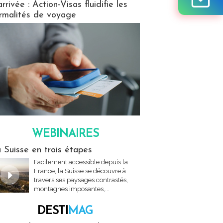
arrivée : Action-Visas fluidifie les
rmalités de voyage
WEBINAIRES
res
 Suisse en trois étapes
Facilement accessible depuis la
France, la Suisse se découvre à
travers ses paysages contrastés,
montagnes imposantes,...
DESTI
MAG
MAG