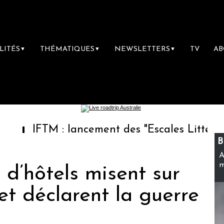
LITÉS
THÉMATIQUES
NEWSLETTERS
TV
A
▼
▼
▼
TM : lancement des "Escales Littéraires", la 
B
A
m
 d’hôtels misent sur
 et déclarent la guerre