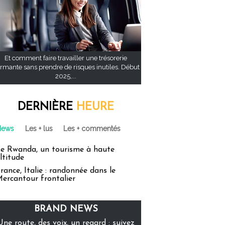
Et comment faire travailler une trésorerie
rmante sans prendre de risques inutiles. Début
2025,...
DERNIÈRE
HEURE
News
Les + lus
Les + commentés
e Rwanda, un tourisme à haute
ltitude
rance, Italie : randonnée dans le
ercantour frontalier
BRAND NEWS
Une route, des voix, un regard : suivez