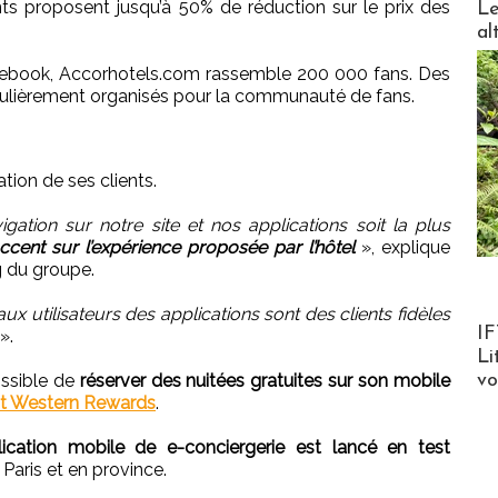
nts proposent jusqu’à 50% de réduction sur le prix des
Le
al
cebook, Accorhotels.com rassemble 200 000 fans. Des
égulièrement organisés pour la communauté de fans.
ation de ses clients.
gation sur notre site et nos applications soit la plus
ccent sur l’expérience proposée par l’hôtel
», explique
g du groupe.
aux utilisateurs des applications sont des clients fidèles
Product
IF
».
Li
v
possible de
réserver des nuitées gratuites sur son mobile
t Western Rewards
.
ication mobile de e-conciergerie est lancé en test
Paris et en province.