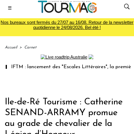
☰
Nos bureaux sont fermés du 27/07 au 16/08. Retour de la newsletter
quotidienne le 24/08/2026. Bel été !
Accueil
>
Carnet
IFTM : lancement des "Escales Littéraires", la première li
Ile-de-Ré Tourisme : Catherine
SENAND-ARRAMY promue
au grade de chevalier de la