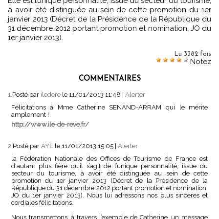
Elle est l’unique personnalité, issue du secteur du tourisme,
à avoir été distinguée au sein de cette promotion du 1er
janvier 2013 (Décret de la Présidence de la République du
31 décembre 2012 portant promotion et nomination, JO du
1er janvier 2013).
Lu 3382 fois
Notez
COMMENTAIRES
1.
Posté par
iledere
le 11/01/2013 11:48
|
Alerter
Félicitations à Mme Catherine SENAND-ARRAM qui le mérite
amplement !
http://www.ile-de-reve.fr/
2.
Posté par
AYE
le 11/01/2013 15:05
|
Alerter
la Fédération Nationale des Offices de Tourisme de France est
d'autant plus fière qu’il s’agit de l’unique personnalité, issue du
secteur du tourisme, à avoir été distinguée au sein de cette
promotion du 1er janvier 2013 (Décret de la Présidence de la
République du 31 décembre 2012 portant promotion et nomination,
JO du 1er janvier 2013). Nous lui adressons nos plus sincères et
cordiales félicitations.
Nous transmettons, à travers l’exemple de Catherine, un message