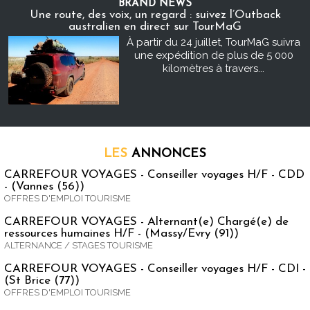
BRAND NEWS
Une route, des voix, un regard : suivez l’Outback
australien en direct sur TourMaG
À partir du 24 juillet, TourMaG suivra
une expédition de plus de 5 000
kilomètres à travers...
LES
ANNONCES
CARREFOUR VOYAGES - Conseiller voyages H/F - CDD
- (Vannes (56))
OFFRES D'EMPLOI TOURISME
CARREFOUR VOYAGES - Alternant(e) Chargé(e) de
ressources humaines H/F - (Massy/Evry (91))
ALTERNANCE / STAGES TOURISME
CARREFOUR VOYAGES - Conseiller voyages H/F - CDI -
(St Brice (77))
OFFRES D'EMPLOI TOURISME