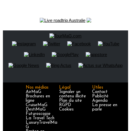
Nos médias
Légal
Utiles
AirMaG
Signaler un
Contact
Brochures en
contenu illicite
Publicité
ligne
Plan du site
Agenda
CruiseMaG
RGPD
La presse en
DestiMaG
Cookies
parle
Futuroscopie
La Travel Tech
LuxuryTravelMa
G