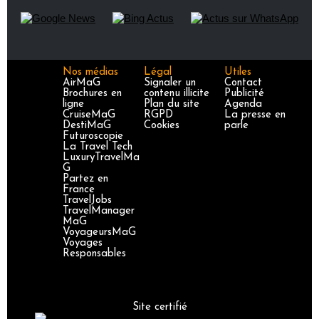
Nos médias
Légal
Utiles
AirMaG
Signaler un
Contact
Brochures en
contenu illicite
Publicité
ligne
Plan du site
Agenda
CruiseMaG
RGPD
La presse en
DestiMaG
Cookies
parle
Futuroscopie
La Travel Tech
LuxuryTravelMa
G
Partez en
France
TravelJobs
TravelManager
MaG
VoyageursMaG
Voyages
Responsables
Site certifié