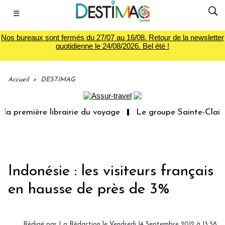
☰
Nos bureaux sont fermés du 27/07 au 16/08. Retour de la newsletter
quotidienne le 24/08/2026. Bel été !
Accueil
>
DESTIMAG
a première librairie du voyage
Le groupe Sainte-Claire 
Indonésie : les visiteurs français
en hausse de près de 3%
Rédigé par
La Rédaction
le Vendredi 14 Septembre 2012 à 13:58