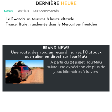
DERNIÈRE
HEURE
News
Les + lus
Les + commentés
Le Rwanda, un tourisme à haute altitude
France, Italie : randonnée dans le Mercantour frontalier
BRAND NEWS
Une route, des voix, un regard : suivez l’Outback
australien en direct sur TourMaG
À partir du 24 juillet, TourMaG
suivra une expédition de plus de
5 000 kilomètres à travers...