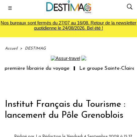
☰
Nos bureaux sont fermés du 27/07 au 16/08. Retour de la newsletter
quotidienne le 24/08/2026. Bel été !
Accueil
>
DESTIMAG
 première librairie du voyage
Le groupe Sainte-Claire r
Institut Français du Tourisme :
lancement du Pôle Grenoblois
Rédigé par
La Rédaction
le Vendredi 4 Septembre 2009 à 15:37