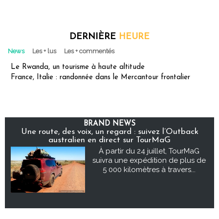
DERNIÈRE
HEURE
News
Les + lus
Les + commentés
Le Rwanda, un tourisme à haute altitude
France, Italie : randonnée dans le Mercantour frontalier
BRAND NEWS
Une route, des voix, un regard : suivez l’Outback
australien en direct sur TourMaG
À partir du 24 juillet, TourMaG
suivra une expédition de plus de
5 000 kilomètres à travers...