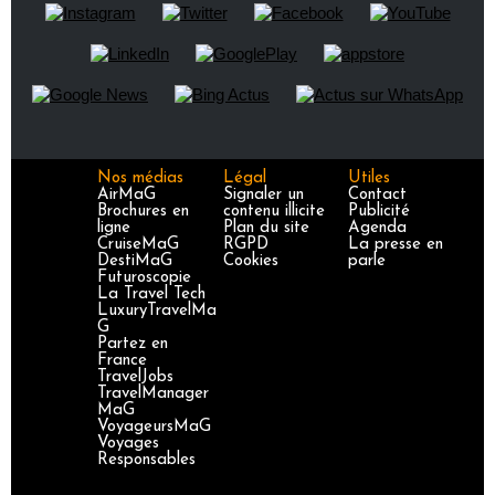
Nos médias
Légal
Utiles
AirMaG
Signaler un
Contact
Brochures en
contenu illicite
Publicité
ligne
Plan du site
Agenda
CruiseMaG
RGPD
La presse en
DestiMaG
Cookies
parle
Futuroscopie
La Travel Tech
LuxuryTravelMa
G
Partez en
France
TravelJobs
TravelManager
MaG
VoyageursMaG
Voyages
Responsables