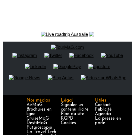
Nos médias
Légal
Utiles
AirMaG
Signaler un
Contact
Brochures en
contenu illicite
Publicité
ligne
Plan du site
Agenda
CruiseMaG
RGPD
La presse en
DestiMaG
Cookies
parle
Futuroscopie
La Travel Tech