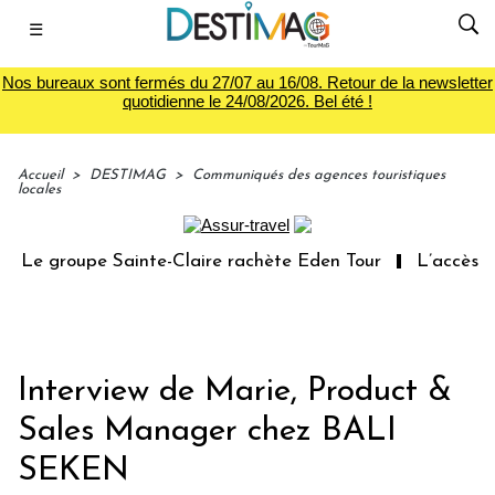
☰
Nos bureaux sont fermés du 27/07 au 16/08. Retour de la newsletter
quotidienne le 24/08/2026. Bel été !
Accueil
>
DESTIMAG
>
Communiqués des agences touristiques
locales
Le groupe Sainte-Claire rachète Eden Tour
L’accès aux
Interview de Marie, Product &
Sales Manager chez BALI
SEKEN