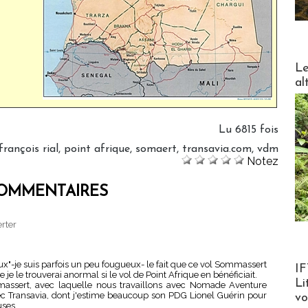
DESTI
Le
al
Lu 6815 fois
françois rial
,
point afrique
,
somaert
,
transavia.com
,
vdm
Notez
OMMENTAIRES
erter
Product
ux"-je suis parfois un peu fougueux- le fait que ce vol Sommassert
IF
 le trouverai anormal si le vol de Point Afrique en bénéficiait.
Li
massert, avec laquelle nous travaillons avec Nomade Aventure
c Transavia, dont j'estime beaucoup son PDG Lionel Guérin pour
v
uses.