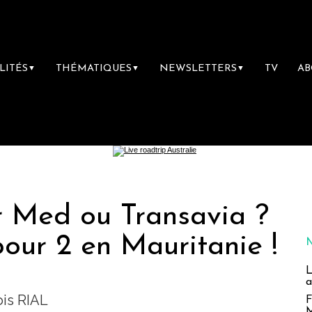
LITÉS
THÉMATIQUES
NEWSLETTERS
TV
A
▼
▼
▼
Air Med ou Transavia ?
our 2 en Mauritanie !
L
a
ois RIAL
F
M