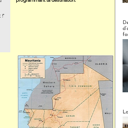
programmant la destination.
u
 !"
Actus V
De
d’
fo
Webinai
La