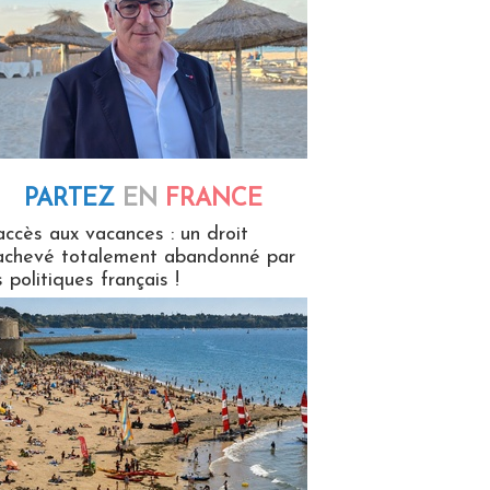
PARTEZ
EN
FRANCE
 en France
accès aux vacances : un droit
achevé totalement abandonné par
s politiques français !