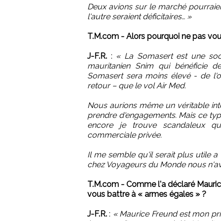
Deux avions sur le marché pourraient
l'autre seraient déficitaires… »
T.M.com - Alors pourquoi ne pas vous
J-F.R.
:
« La Somasert est une socié
mauritanien Snim qui bénéficie d
Somasert sera moins élevé - de l'o
retour – que le vol Air Med.
Nous aurions même un véritable inté
prendre d'engagements. Mais ce type 
encore je trouve scandaleux qu
commerciale privée.
Il me semble qu'il serait plus utile 
chez Voyageurs du Monde nous n'avon
T.M.com - Comme l'a déclaré Mauric
vous battre à « armes égales » ?
J-F.R.
:
« Maurice Freund est mon prin