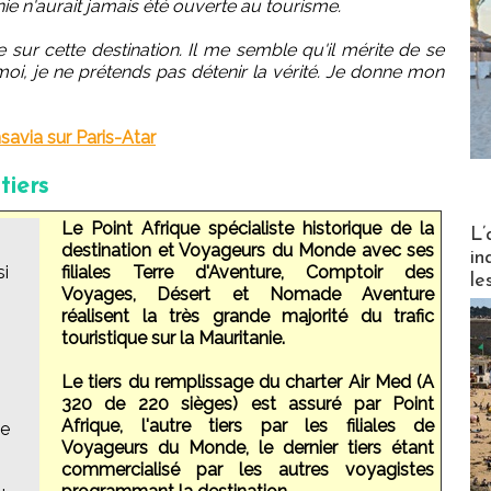
nie n'aurait jamais été ouverte au tourisme.
ue sur cette destination. Il me semble qu'il mérite de se
oi, je ne prétends pas détenir la vérité. Je donne mon
avia sur Paris-Atar
tiers
Partez
Le Point Afrique spécialiste historique de la
L’
destination et Voyageurs du Monde avec ses
in
si
filiales Terre d'Aventure, Comptoir des
le
Voyages, Désert et Nomade Aventure
réalisent la très grande majorité du trafic
touristique sur la Mauritanie.
Le tiers du remplissage du charter Air Med (A
320 de 220 sièges) est assuré par Point
Afrique, l'autre tiers par les filiales de
me
Voyageurs du Monde, le dernier tiers étant
commercialisé par les autres voyagistes