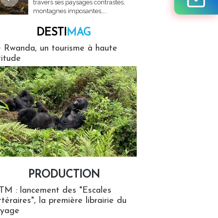
travers ses paysages contrastés,
montagnes imposantes,...
DESTI
MAG
MAG
 Rwanda, un tourisme à haute
titude
PRODUCTION
ion
TM : lancement des "Escales
ttéraires", la première librairie du
oyage