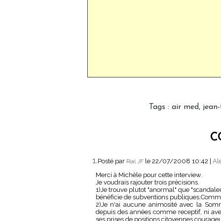
Tags
:
air med
,
jean-
C
1.
Posté par
le 22/07/2008 10:42
|
Al
Rial JF
Merci à Michèle pour cette interview.
Je voudrais rajouter trois précisions.
1)Je trouve plutot "anormal" que "scandale
bénéficie de subventions publiques.Comme je
2)Je n'ai aucune animosité avec la Som
depuis des années comme receptif, ni ave
ses prises de positions citoyennes courage