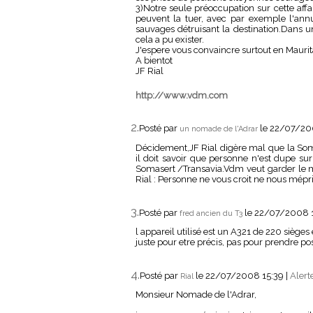
3)Notre seule préoccupation sur cette aff
peuvent la tuer, avec par exemple l'ann
sauvages détruisant la destination.Dans
cela a pu exister.
J'espere vous convaincre surtout en Maurit
A bientot
JF Rial
http://www.vdm.com
2.
Posté par
le 22/07/20
un nomade de l'Adrar
Décidement,JF Rial digère mal que la Somas
il doit savoir que personne n'est dupe sur
Somasert /Transavia.Vdm veut garder le mo
Rial : Personne ne vous croit ne nous mépri
3.
Posté par
le 22/07/2008 
fred ancien du T3
l appareil utilisé est un A321 de 220 siège
juste pour etre précis, pas pour prendre posi
4.
Posté par
le 22/07/2008 15:39
|
Alert
Rial
Monsieur Nomade de l'Adrar,