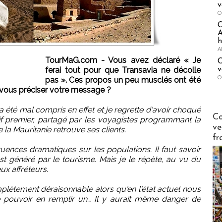
v
O
A
h
A
TourMaG.com - Vous avez déclaré « Je
C
v
ferai tout pour que Transavia ne décolle
O
pas ». Ces propos un peu musclés ont été
-vous préciser votre message ?
été mal compris en effet et je regrette d'avoir choqué
Publi-n
Co
f premier, partagé par les voyagistes programmant la
ve
e la Mauritanie retrouve ses clients.
fr
ences dramatiques sur les populations. Il faut savoir
st généré par le tourisme. Mais je le répète, au vu du
ux affréteurs.
plètement déraisonnable alors qu'en l'état actuel nous
ouvoir en remplir un… Il y aurait même danger de