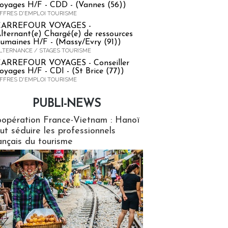
oyages H/F - CDD - (Vannes (56))
FFRES D'EMPLOI TOURISME
CARREFOUR VOYAGES -
lternant(e) Chargé(e) de ressources
umaines H/F - (Massy/Evry (91))
LTERNANCE / STAGES TOURISME
ARREFOUR VOYAGES - Conseiller
oyages H/F - CDI - (St Brice (77))
FFRES D'EMPLOI TOURISME
PUBLI-NEWS
ews
opération France-Vietnam : Hanoï
ut séduire les professionnels
ançais du tourisme