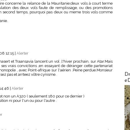
aire concerne la relance de la Mauritanie;deux vols à court terme
ulation des deux vols faute de remplissage, ou des promotions
 un second temps, pourquoi pas deux ou meme trois vols comme
anie.
08 12:15
|
Alerter
ert et Traansavia lancent un vol ,l'hiver prochain, sur Atar.Mais
 ses vrais convictions ,en essayant de déranger cette partenariat
nopole , avec Point-afrique sur l'aérien .Peine perdue.Monsieur
AirMa
Dr
sez pas et arrteez vôtre cynisme.
e
14:46
|
Alerter
s et non un A320 ( seulement 180 pour ce dernier )
tion ni pour l'un ou pour l'autre .
er