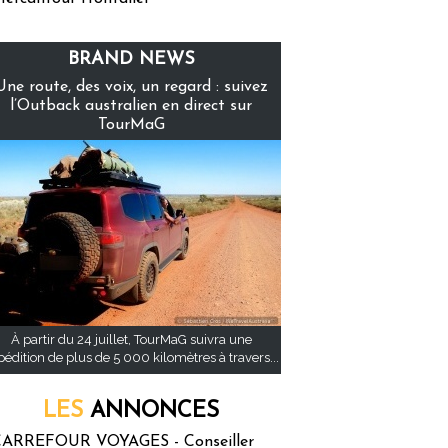
BRAND NEWS
Une route, des voix, un regard : suivez
l’Outback australien en direct sur
TourMaG
À partir du 24 juillet, TourMaG suivra une
pédition de plus de 5 000 kilomètres à travers...
LES
ANNONCES
ARREFOUR VOYAGES - Conseiller