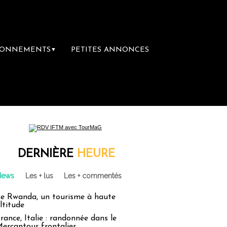
BONNEMENTS
PETITES ANNONCES
▼
DERNIÈRE
HEURE
News
Les + lus
Les + commentés
e Rwanda, un tourisme à haute
ltitude
rance, Italie : randonnée dans le
ercantour frontalier