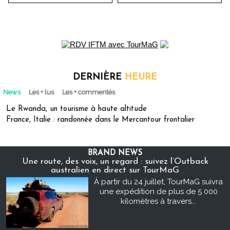
DERNIÈRE
HEURE
News
Les + lus
Les + commentés
Le Rwanda, un tourisme à haute altitude
France, Italie : randonnée dans le Mercantour frontalier
BRAND NEWS
Une route, des voix, un regard : suivez l’Outback
australien en direct sur TourMaG
À partir du 24 juillet, TourMaG suivra
une expédition de plus de 5 000
kilomètres à travers...