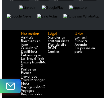
Nos médias
Légal
Utiles
AirMaG
Signaler un
Contact
Brochures en
contenu illicite
Publicité
ligne
Plan du site
Agenda
CruiseMaG
RGPD
La presse en
DestiMaG
Cookies
parle
Futuroscopie
La Travel Tech
LuxuryTravelMa
G
Partez en
France
TravelJobs
TravelManager
MaG
VoyageursMaG
Voyages
Responsables