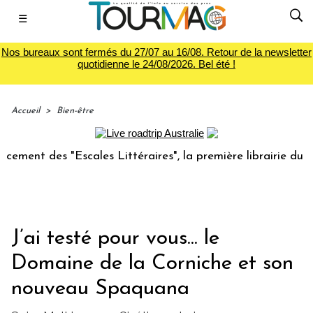
☰
Nos bureaux sont fermés du 27/07 au 16/08. Retour de la newsletter
quotidienne le 24/08/2026. Bel été !
Accueil
>
Bien-être
 "Escales Littéraires", la première librairie du voyage
J’ai testé pour vous... le
Domaine de la Corniche et son
nouveau Spaquana