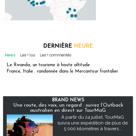
DERNIÈRE
HEURE
News
Les + lus
Les + commentés
Le Rwanda, un tourisme à haute altitude
France, Italie : randonnée dans le Mercantour frontalier
BRAND NEWS
Une route, des voix, un regard : suivez l’Outback
australien en direct sur TourMaG
À partir du 24 juillet, TourMaG
suivra une expédition de plus de
5 000 kilomètres à travers...