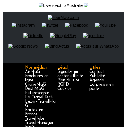
Nos médias
Légal
Utiles
AirMaG
Signaler un
Contact
Brochures en
contenu illicite
Publicité
ligne
Plan du site
Agenda
CruiseMaG
RGPD
La presse en
DestiMaG
Cookies
parle
Futuroscopie
La Travel Tech
LuxuryTravelMa
G
Partez en
France
TravelJobs
TravelManager