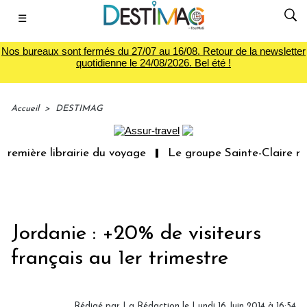
☰
Nos bureaux sont fermés du 27/07 au 16/08. Retour de la newsletter
quotidienne le 24/08/2026. Bel été !
Accueil
>
DESTIMAG
remière librairie du voyage
Le groupe Sainte-Claire rac
Jordanie : +20% de visiteurs
français au 1er trimestre
Rédigé par
La Rédaction
le Lundi 16 Juin 2014 à 16:54