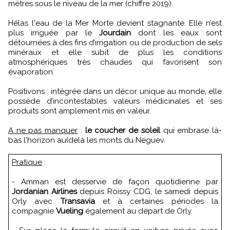
mètres sous le niveau de la mer (chiffre 2019).
Hélas l'eau de la Mer Morte devient stagnante. Elle n’est
plus irriguée par le
Jourdain
dont les eaux sont
détournées à des fins d’irrigation ou de production de sels
minéraux et elle subit de plus les conditions
atmosphériques très chaudes qui favorisent son
évaporation.
Positivons : intégrée dans un décor unique au monde, elle
possède d’incontestables valeurs médicinales et ses
produits sont amplement mis en valeur.
A ne pas manquer
:
le coucher de soleil
qui embrase là-
bas l'horizon au(delà les monts du Néguev.
Pratique
:
- Amman est desservie de façon quotidienne par
Jordanian Airlines
depuis Roissy CDG, le samedi depuis
Orly avec
Transavia
et à certaines périodes la
compagnie
Vueling
également au départ de Orly.