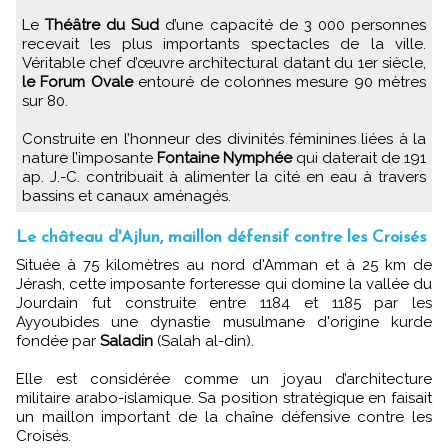
Le
Théâtre du Sud
d’une capacité de 3 000 personnes
recevait les plus importants spectacles de la ville.
Véritable chef d’œuvre architectural datant du 1er siècle,
le Forum Ovale
entouré de colonnes mesure 90 mètres
sur 80.
Construite en l’honneur des divinités féminines liées à la
nature l’imposante
Fontaine Nymphée
qui daterait de 191
ap. J.-C. contribuait à alimenter la cité en eau à travers
bassins et canaux aménagés.
Le château d'Ajlun, maillon défensif contre les Croisés
Située à 75 kilomètres au nord d'Amman et à 25 km de
Jérash, cette imposante forteresse qui domine la vallée du
Jourdain fut construite entre 1184 et 1185 par les
Ayyoubides une dynastie musulmane d'origine kurde
fondée par
Saladin
(Salah al-din).
Elle est considérée comme un joyau d’architecture
militaire arabo-islamique. Sa position stratégique en faisait
un maillon important de la chaîne défensive contre les
Croisés.