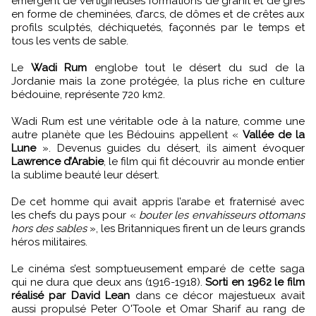
émergent de vertigineuses formations de granit et de grès
en forme de cheminées, d’arcs, de dômes et de crêtes aux
profils sculptés, déchiquetés, façonnés par le temps et
tous les vents de sable.
Le
Wadi Rum
englobe tout le désert du sud de la
Jordanie mais la zone protégée, la plus riche en culture
bédouine, représente 720 km2.
Wadi Rum est une véritable ode à la nature, comme une
autre planète que les Bédouins appellent «
Vallée de la
Lune
». Devenus guides du désert, ils aiment évoquer
Lawrence d’Arabie
, le film qui fit découvrir au monde entier
la sublime beauté leur désert.
De cet homme qui avait appris l’arabe et fraternisé avec
les chefs du pays pour «
bouter les envahisseurs ottomans
hors des sables
», les Britanniques firent un de leurs grands
héros militaires.
Le cinéma s’est somptueusement emparé de cette saga
qui ne dura que deux ans (1916-1918).
Sorti en 1962 le film
réalisé par David Lean
dans ce décor majestueux avait
aussi propulsé Peter O'Toole et Omar Sharif au rang de