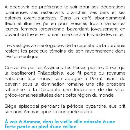
À découvrir de préférence le soir pour ses décorations
lumineuses, ses restaurants branchés, ses bars et ses
galeries avant-gardistes. Dans un café abondamment
fleuri et illuminé, j’ai eu pour voisines trois charmantes
jeunes femmes jordanienne bavardant joyeusement en
buvant du thé et en fumant une chicha. Envie de les imiter.
Les vestiges archéologiques de la capitale de la Jordanie
restent les précieux témoins de son rayonnement dans
l’Histoire antique.
Convoitée par les Assyriens, les Perses puis les Grecs qui
la baptiseront Philadelphia, elle fit partie du royaume
nabatéen (qui trouva son apogée à Petra) avant de
devenir sous la domination romaine une cité prospère
rattachée à la Décapole une fédération de dix villes
gréco-romaines situées dans cette région du monde.
Siège épiscopal pendant la période byzantine, elle prit
son nom Amman après la conquête arabe.
À voir à Amman, dans la vieille ville adossée à une
forte pente au pied d’une colline :