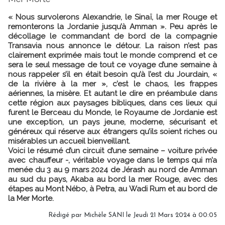
« Nous survolerons Alexandrie, le Sinaï, la mer Rouge et
remonterons la Jordanie jusqu’à Amman ». Peu après le
décollage le commandant de bord de la compagnie
Transavia nous annonce le détour. La raison n’est pas
clairement exprimée mais tout le monde comprend et ce
sera le seul message de tout ce voyage d’une semaine à
nous rappeler s’il en était besoin qu’à l’est du Jourdain, «
de la rivière à la mer », c’est le chaos, les frappes
aériennes, la misère. Et autant le dire en préambule dans
cette région aux paysages bibliques, dans ces lieux qui
furent le Berceau du Monde, le Royaume de Jordanie est
une exception, un pays jeune, moderne, sécurisant et
généreux qui réserve aux étrangers qu’ils soient riches ou
misérables un accueil bienveillant.
Voici le résumé d’un circuit d’une semaine – voiture privée
avec chauffeur -, véritable voyage dans le temps qui m’a
menée du 3 au 9 mars 2024 de Jérash au nord de Amman
au sud du pays, Akaba au bord la mer Rouge, avec des
étapes au Mont Nébo, à Petra, au Wadi Rum et au bord de
la Mer Morte.
Rédigé par
Michèle SANI
le Jeudi 21 Mars 2024 à 00:05