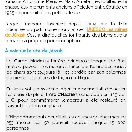
romains Antonin le Pieux et Marc Aurèle. Les fouilles et la
chasse aux monuments anciens officiellement débutée en
1925 se poursuit à très petite vitesse.
L’argent manque. Inscrites depuis 2004 sur la liste
indicative du patrimoine mondial de l'
UNESCO les ruines
de Jérash
c’est-à-dire qu’elles font partie des biens que la
Jordanie a proposé pour inscription.
À voir sur le site de Jérash
Le
Cardo Maximus
l’artère principale longue de 800
mètres, pavée – les marques faites par l’usure des roues
de chars sont toujours là - et bordée par 200 colonnes
de pierres disposées de façon rectiligne.
En sous-sol, un système ingénieux permettait d’évacuer
les eaux de pluie. L
’Arc d’Hadrien
échafaudé en 129 ap.
J.-C. pour commémorer l’empereur a été restauré en
suivant les plans originaux.
L
’Hippodrome
qui accueillait les courses de char mesure
253 mètres sur 52 pouvait recevoir jusqu’à 15 000
personnes.