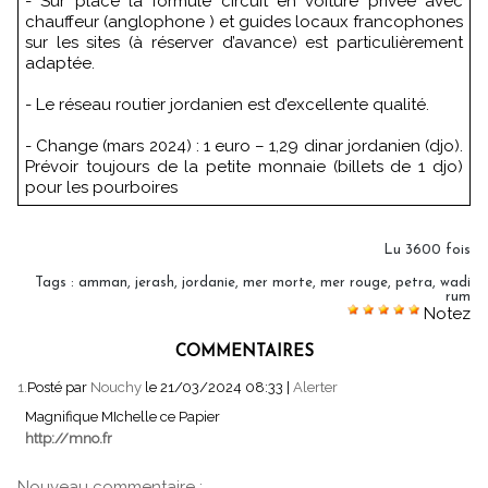
- Sur place la formule circuit en voiture privée avec
chauffeur (anglophone ) et guides locaux francophones
sur les sites (à réserver d’avance) est particulièrement
adaptée.
- Le réseau routier jordanien est d’excellente qualité.
- Change (mars 2024) : 1 euro – 1,29 dinar jordanien (djo).
Prévoir toujours de la petite monnaie (billets de 1 djo)
pour les pourboires
Lu 3600 fois
Tags
:
amman
,
jerash
,
jordanie
,
mer morte
,
mer rouge
,
petra
,
wadi
rum
Notez
COMMENTAIRES
1.
Posté par
Nouchy
le 21/03/2024 08:33
|
Alerter
Magnifique MIchelle ce Papier
http://mno.fr
Nouveau commentaire :