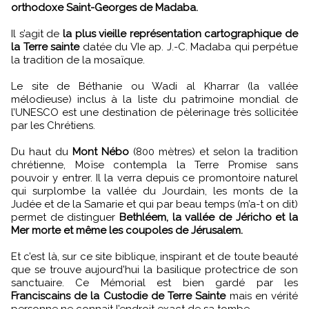
orthodoxe Saint-Georges de Madaba.
Il s’agit de
la plus vieille représentation cartographique de
la Terre sainte
datée du VIe ap. J.-C. Madaba qui perpétue
la tradition de la mosaïque.
Le site de Béthanie ou Wadi al Kharrar (la vallée
mélodieuse) inclus à la liste du patrimoine mondial de
l’UNESCO est une destination de pèlerinage très sollicitée
par les Chrétiens.
Du haut du
Mont Nébo
(800 mètres) et selon la tradition
chrétienne, Moïse contempla la Terre Promise sans
pouvoir y entrer. Il la verra depuis ce promontoire naturel
qui surplombe la vallée du Jourdain, les monts de la
Judée et de la Samarie et qui par beau temps (m’a-t on dit)
permet de distinguer
Bethléem, la vallée de Jéricho et la
Mer morte et même les coupoles de Jérusalem.
Et c’est là, sur ce site biblique, inspirant et de toute beauté
que se trouve aujourd'hui la basilique protectrice de son
sanctuaire. Ce Mémorial est bien gardé par les
Franciscains de la Custodie de Terre Sainte
mais en vérité
personne ne connait l’endroit exact de sa tombe.