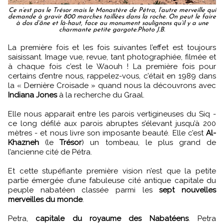
Ce n’est pas le Trésor mais le Monastère de Pétra, l’autre merveille qui
demande à gravir 800 marches taillées dans la roche. On peut le faire
à dos d’âne et là-haut, face au monument soulignons qu’il y a une
charmante petite gargote.Photo J.B.
La première fois et les fois suivantes l’effet est toujours
saisissant. Image vue, revue, tant photographiée, filmée et
à chaque fois c’est le Waouh ! La première fois pour
certains d’entre nous, rappelez-vous, c’était en 1989 dans
la « Dernière Croisade » quand nous la découvrons avec
Indiana Jones
à la recherche du Graal.
Elle nous apparait entre les parois vertigineuses du Siq -
ce long défilé aux parois abruptes s’élevant jusqu’à 200
mètres - et nous livre son imposante beauté. Elle c’est
Al-
Khazneh
(le
Trésor
) un tombeau, le plus grand de
l’ancienne cité de Pétra.
Et cette stupéfiante première vision n’est que la petite
partie émergée d’une fabuleuse cité antique capitale du
peuple nabatéen classée parmi les
sept nouvelles
merveilles du monde
.
Petra,
capitale du royaume des Nabatéens
. Petra