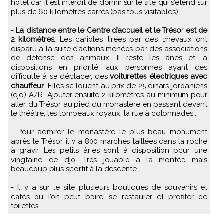
hôtel car il est interdit de dormir sur le site qui s’étend sur
plus de 60 kilomètres carrés (pas tous visitables).
-
La distance entre le Centre d’accueil et le Trésor est de
2 kilomètres.
Les carioles tirées par des chevaux ont
disparu à la suite d’actions menées par des associations
de défense des animaux. Il reste les ânes et, à
dispositions en priorité aux personnes ayant des
difficulté à se déplacer, des
voiturettes électriques avec
chauffeur
. Elles se louent au prix de 25 dinars jordaniens
(djo) A/R. Ajouter ensuite 2 kilomètres au minimum pour
aller du Trésor au pied du monastère en passant devant
le théâtre, les tombeaux royaux, la rue à colonnades...
- Pour admirer le monastère le plus beau monument
après le Trésor, il y a 800 marches taillées dans la roche
à gravir. Les petits ânes sont à disposition pour une
vingtaine de djo. Très jouable à la montée mais
beaucoup plus sportif à la descente.
- Il y a sur le site plusieurs boutiques de souvenirs et
cafés où l’on peut boire, se restaurer et profiter de
toilettes.