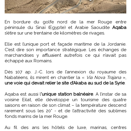
En bordure du golfe nord de la mer Rouge entre
péninsule du Sinaï (Egypte) et Arabie Saoudite
Aqaba
s’étire sur une trentaine de kilomètres de rivages.
Elle est l’unique port et façade maritime de la Jordanie.
C’est dire son importance stratégique. Les échanges de
marchandises y affluaient autrefois ce qui n’avait pas
échappé aux Romains.
Dès 107 ap. J.-C. lors de l’annexion du royaume des
Nabatéens, ils mirent en chantier la «
Via Nova Trajana
»,
une voie qui devait relier le site d’Akaba au sud de la Syrie
.
Aqaba est aussi l
'unique station balnéaire
. A l’instar de sa
voisine Eilat, elle développe un tourisme des quatre
saisons en raison de son climat – la température descend
rarement sous les 20° - et de l’attractivité des sublimes
fonds marins de la mer Rouge.
Au fil des ans les hôtels de luxe, marinas, centres