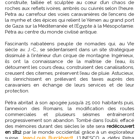
construite, taillée et sculptée au cœur d’un chaos de
roches aux reflets ivoires, ambrés ou cuivrés selon l’heure.
Petra au carrefour des voies caravanières de l’encens de
la myrrhe et des épices qui relient le Yémen au grand port
de Gaza sur la Méditerranée et l’Égypte à la Mésopotamie.
Pétra au centre du monde civilisé antique.
Fascinants nabatéens peuple de nomades qui, au VIe
siècle av. J.-C., se sédentarisent dans un site stratégique
dissimulé à l’intérieur d’un cirque de montagne. Ingénieux,
ils ont la connaissance de la maîtrise de l’eau, ils
détournent les cours d’eau, construisent des canalisations,
creusent des citernes, préservent l’eau de pluie. Astucieux,
ils s’enrichissent en prélevant des taxes auprès des
caravaniers en échange de leurs services et de leur
protection.
Pétra abritait à son apogée jusqu’à 25 000 habitants puis,
l’annexion des Romains, la modification des routes
commerciales et plusieurs séismes entraîneront
progressivement son abandon. Tombé dans l’oubli, effacé
des mémoires durant des siècles le site sera
redécouvert
en 1812
par le monde occidental grâce à un explorateur
suisse,
Jean-Louis Burckhardt
. L’UNESCO a défini Pétra