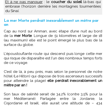
Et à ne pas manquer
: le
coucher du soleil
là-bas qui
embrase l'horizon derrière les montagnes tourmentées
du Sinaï.
La mer Morte perdrait inexorablement un mètre par
an
Cap au nord sur Amman, avec étape d’une nuit au bord
de la
mer Morte
. Longue de 51 kilomètres et large de 18
(au maximum) elle est le point émergé le plus bas de la
surface du globe.
L'époustouflante route qui descend puis longe cette mer
qui risque de disparaître est l'un des nombreux temps forts
de ce voyage.
C’est de là, à peu près, mais selon le personnel de notre
hôtel (Le Hilton) qui dispose de trois ascenseurs successifs
pour atteindre la plage)
elle perdrait inexorablement un
mètre par an !
Son taux de salinité serait de 34,2% (contre 3,5% pour la
mer Méditerrané). Partagée entre la Jordanie, la
Cisjordanie et Israël, elle aurait une altitude de – 434