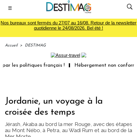
☰
Nos bureaux sont fermés du 27/07 au 16/08. Retour de la newsletter
quotidienne le 24/08/2026. Bel été !
Accueil
>
DESTIMAG
 français !
Hébergement non conforme : les voyageurs po
Jordanie, un voyage à la
croisée des temps
Jérash, Akaba au bord la mer Rouge, avec des étapes
au Mont Nébo, à Petra, au Wadi Rum et au bord de la
Mer Morte