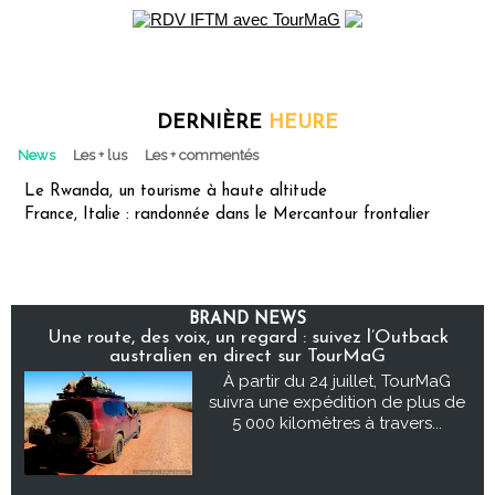
DERNIÈRE
HEURE
News
Les + lus
Les + commentés
Le Rwanda, un tourisme à haute altitude
France, Italie : randonnée dans le Mercantour frontalier
BRAND NEWS
Une route, des voix, un regard : suivez l’Outback
australien en direct sur TourMaG
À partir du 24 juillet, TourMaG
suivra une expédition de plus de
5 000 kilomètres à travers...