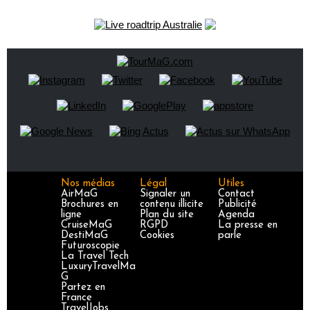
Nos médias
Légal
Utiles
AirMaG
Signaler un
Contact
Brochures en
contenu illicite
Publicité
ligne
Plan du site
Agenda
CruiseMaG
RGPD
La presse en
DestiMaG
Cookies
parle
Futuroscopie
La Travel Tech
LuxuryTravelMa
G
Partez en
France
TravelJobs