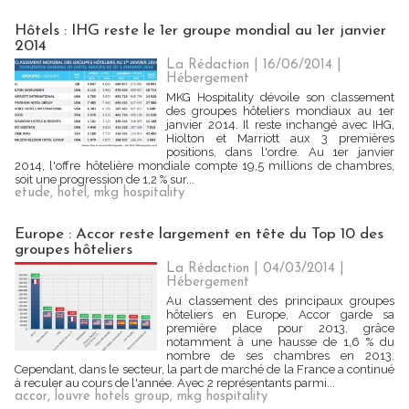
Hôtels : IHG reste le 1er groupe mondial au 1er janvier
2014
La Rédaction
| 16/06/2014
|
Hébergement
MKG Hospitality dévoile son classement
des groupes hôteliers mondiaux au 1er
janvier 2014. Il reste inchangé avec IHG,
Hiolton et Marriott aux 3 premières
positions, dans l'ordre. Au 1er janvier
2014, l'offre hôtelière mondiale compte 19,5 millions de chambres,
soit une progression de 1,2 % sur...
etude
,
hotel
,
mkg hospitality
Europe : Accor reste largement en tête du Top 10 des
groupes hôteliers
La Rédaction
| 04/03/2014
|
Hébergement
Au classement des principaux groupes
hôteliers en Europe, Accor garde sa
première place pour 2013, grâce
notamment à une hausse de 1,6 % du
nombre de ses chambres en 2013.
Cependant, dans le secteur, la part de marché de la France a continué
à reculer au cours de l'année. Avec 2 représentants parmi...
accor
,
louvre hotels group
,
mkg hospitality