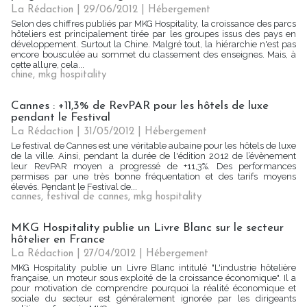
La Rédaction
| 29/06/2012
|
Hébergement
Selon des chiffres publiés par MKG Hospitality, la croissance des parcs
hôteliers est principalement tirée par les groupes issus des pays en
développement. Surtout la Chine. Malgré tout, la hiérarchie n'est pas
encore bousculée au sommet du classement des enseignes. Mais, à
cette allure, cela...
chine
,
mkg hospitality
Cannes : +11,3% de RevPAR pour les hôtels de luxe
pendant le Festival
La Rédaction
| 31/05/2012
|
Hébergement
Le festival de Cannes est une véritable aubaine pour les hôtels de luxe
de la ville. Ainsi, pendant la durée de l'édition 2012 de l’évènement
leur RevPAR moyen a progressé de +11,3%. Des performances
permises par une très bonne fréquentation et des tarifs moyens
élevés. Pendant le Festival de...
cannes
,
festival de cannes
,
mkg hospitality
MKG Hospitality publie un Livre Blanc sur le secteur
hôtelier en France
La Rédaction
| 27/04/2012
|
Hébergement
MKG Hospitality publie un Livre Blanc intitulé "L'industrie hôtelière
française, un moteur sous exploité de la croissance économique". Il a
pour motivation de comprendre pourquoi la réalité économique et
sociale du secteur est généralement ignorée par les dirigeants