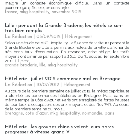
malgré un contexte économique difficile. Dans un contexte
économique difficile et en constante...
france
,
mkg hospitality
,
novembre 2012
Lille : pendant la Grande Braderie, les hôtels se sont
très bien remplis
La Rédaction
| 05/09/2012
|
Hébergement
Selon une étude de MKG Hospitality, l'affluence de visiteurs pendant la
Grande Braderie de Lille a permis aux hôtels de la ville d'afficher de
très bons taux d'occupation. En revanche, crise oblige, les tarifs
moyens ont diminué par rapport à 2011. Du 31 août au 1er septembre
2012, Lille est...
grande braderie
,
lille
,
mkg hospitality
Hôtellerie : juillet 2012 commence mal en Bretagne
La Rédaction
| 10/07/2012
|
Hébergement
Au cours de la première semaine de juillet 2012, la météo capricieuse
a plombé les performances hôtelières en Bretagne. Mais, dans un
même temps la Côte d'Azur et Paris ont enregistré de fortes hausses
de leur taux d'occupation, des prix moyens et des RevPAR. Au cours
de la première semaine du mois...
bretagne
,
cote d'azur
,
mkg hospitality
,
normandie
,
paris
Hôtellerie : les groupes chinois voient leurs parcs
progresser à vitesse grand V