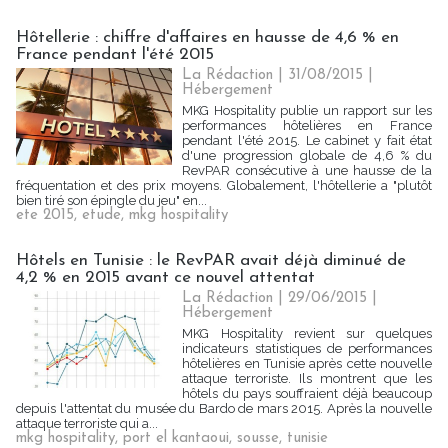
Hôtellerie : chiffre d'affaires en hausse de 4,6 % en
France pendant l'été 2015
La Rédaction
| 31/08/2015
|
Hébergement
MKG Hospitality publie un rapport sur les
performances hôtelières en France
pendant l'été 2015. Le cabinet y fait état
d'une progression globale de 4,6 % du
RevPAR consécutive à une hausse de la
fréquentation et des prix moyens. Globalement, l'hôtellerie a "plutôt
bien tiré son épingle du jeu" en...
ete 2015
,
etude
,
mkg hospitality
Hôtels en Tunisie : le RevPAR avait déjà diminué de
4,2 % en 2015 avant ce nouvel attentat
La Rédaction
| 29/06/2015
|
Hébergement
MKG Hospitality revient sur quelques
indicateurs statistiques de performances
hôtelières en Tunisie après cette nouvelle
attaque terroriste. Ils montrent que les
hôtels du pays souffraient déjà beaucoup
depuis l'attentat du musée du Bardo de mars 2015. Après la nouvelle
attaque terroriste qui a...
mkg hospitality
,
port el kantaoui
,
sousse
,
tunisie