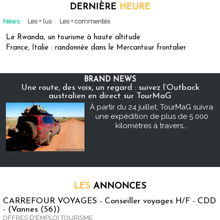
DERNIÈRE
HEURE
News
Les + lus
Les + commentés
Le Rwanda, un tourisme à haute altitude
France, Italie : randonnée dans le Mercantour frontalier
BRAND NEWS
Une route, des voix, un regard : suivez l’Outback
australien en direct sur TourMaG
À partir du 24 juillet, TourMaG suivra
une expédition de plus de 5 000
kilomètres à travers...
LES
ANNONCES
CARREFOUR VOYAGES - Conseiller voyages H/F - CDD
- (Vannes (56))
OFFRES D'EMPLOI TOURISME