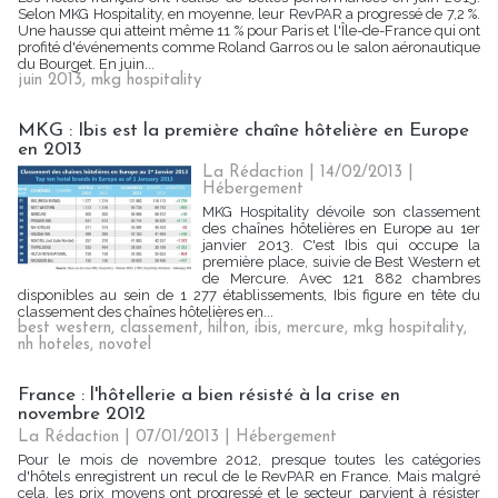
Selon MKG Hospitality, en moyenne, leur RevPAR a progressé de 7,2 %.
Une hausse qui atteint même 11 % pour Paris et l'Île-de-France qui ont
profité d'événements comme Roland Garros ou le salon aéronautique
du Bourget. En juin...
juin 2013
,
mkg hospitality
MKG : Ibis est la première chaîne hôtelière en Europe
en 2013
La Rédaction
| 14/02/2013
|
Hébergement
MKG Hospitality dévoile son classement
des chaînes hôtelières en Europe au 1er
janvier 2013. C'est Ibis qui occupe la
première place, suivie de Best Western et
de Mercure. Avec 121 882 chambres
disponibles au sein de 1 277 établissements, Ibis figure en tête du
classement des chaînes hôtelières en...
best western
,
classement
,
hilton
,
ibis
,
mercure
,
mkg hospitality
,
nh hoteles
,
novotel
France : l'hôtellerie a bien résisté à la crise en
novembre 2012
La Rédaction
| 07/01/2013
|
Hébergement
Pour le mois de novembre 2012, presque toutes les catégories
d'hôtels enregistrent un recul de le RevPAR en France. Mais malgré
cela, les prix moyens ont progressé et le secteur parvient à résister