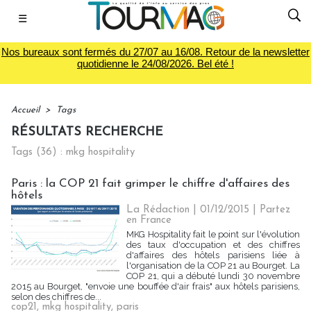
☰
Nos bureaux sont fermés du 27/07 au 16/08. Retour de la newsletter
quotidienne le 24/08/2026. Bel été !
Accueil
>
Tags
RÉSULTATS RECHERCHE
Tags (36) : mkg hospitality
Paris : la COP 21 fait grimper le chiffre d'affaires des
hôtels
La Rédaction
| 01/12/2015
|
Partez
en France
MKG Hospitality fait le point sur l'évolution
des taux d'occupation et des chiffres
d'affaires des hôtels parisiens liée à
l'organisation de la COP 21 au Bourget. La
COP 21, qui a débuté lundi 30 novembre
2015 au Bourget, "envoie une bouffée d'air frais" aux hôtels parisiens,
selon des chiffres de...
cop21
,
mkg hospitality
,
paris