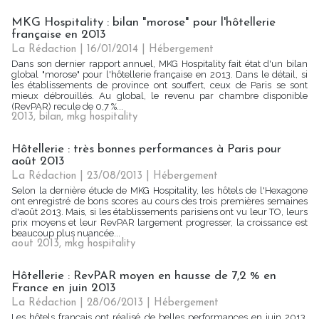
MKG Hospitality : bilan "morose" pour l'hôtellerie
française en 2013
La Rédaction
| 16/01/2014
|
Hébergement
Dans son dernier rapport annuel, MKG Hospitality fait état d'un bilan
global "morose" pour l'hôtellerie française en 2013. Dans le détail, si
les établissements de province ont souffert, ceux de Paris se sont
mieux débrouillés. Au global, le revenu par chambre disponible
(RevPAR) recule de 0,7 %...
2013
,
bilan
,
mkg hospitality
Hôtellerie : très bonnes performances à Paris pour
août 2013
La Rédaction
| 23/08/2013
|
Hébergement
Selon la dernière étude de MKG Hospitality, les hôtels de l'Hexagone
ont enregistré de bons scores au cours des trois premières semaines
d'août 2013. Mais, si les établissements parisiens ont vu leur TO, leurs
prix moyens et leur RevPAR largement progresser, la croissance est
beaucoup plus nuancée...
aout 2013
,
mkg hospitality
Hôtellerie : RevPAR moyen en hausse de 7,2 % en
France en juin 2013
La Rédaction
| 28/06/2013
|
Hébergement
Les hôtels français ont réalisé de belles performances en juin 2013.