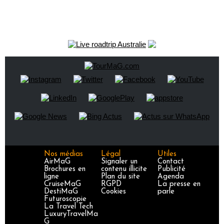
Nos médias
Légal
Utiles
AirMaG
Signaler un
Contact
Brochures en
contenu illicite
Publicité
ligne
Plan du site
Agenda
CruiseMaG
RGPD
La presse en
DestiMaG
Cookies
parle
Futuroscopie
La Travel Tech
LuxuryTravelMa
G