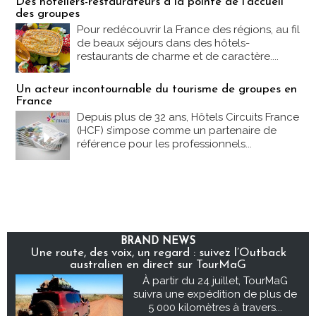
Des hôteliers-restaurateurs à la pointe de l'accueil
des groupes
Pour redécouvrir la France des régions, au fil
de beaux séjours dans des hôtels-
restaurants de charme et de caractère....
Un acteur incontournable du tourisme de groupes en
France
Depuis plus de 32 ans, Hôtels Circuits France
(HCF) s’impose comme un partenaire de
référence pour les professionnels...
BRAND NEWS
Une route, des voix, un regard : suivez l’Outback
australien en direct sur TourMaG
À partir du 24 juillet, TourMaG
suivra une expédition de plus de
5 000 kilomètres à travers...