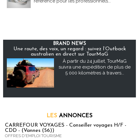
référence pour les professionnels...
BRAND NEWS
Une route, des voix, un regard : suivez l’Outback
australien en direct sur TourMaG
À partir du 24 juillet, TourMaG
suivra une expédition de plus de
5 000 kilomètres à travers...
LES
ANNONCES
CARREFOUR VOYAGES - Conseiller voyages H/F -
CDD - (Vannes (56))
OFFRES D'EMPLOI TOURISME