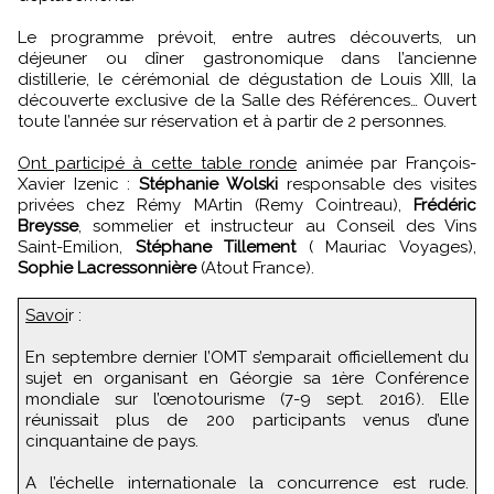
Le programme prévoit, entre autres découverts, un
déjeuner ou dîner gastronomique dans l’ancienne
distillerie, le cérémonial de dégustation de Louis XIII, la
découverte exclusive de la Salle des Références… Ouvert
toute l’année sur réservation et à partir de 2 personnes.
Ont participé à cette table ronde
animée par François-
Xavier Izenic :
Stéphanie Wolski
responsable des visites
privées chez Rémy MArtin (Remy Cointreau),
Frédéric
Breysse
, sommelier et instructeur au Conseil des Vins
Saint-Emilion,
Stéphane Tillement
( Mauriac Voyages),
Sophie Lacressonnière
(Atout France).
Savoi
r :
En septembre dernier l’OMT s’emparait officiellement du
sujet en organisant en Géorgie sa 1ère Conférence
mondiale sur l’œnotourisme (7-9 sept. 2016). Elle
réunissait plus de 200 participants venus d’une
cinquantaine de pays.
A l’échelle internationale la concurrence est rude.