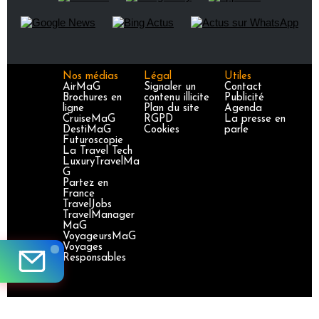
Nos médias
Légal
Utiles
AirMaG
Signaler un
Contact
Brochures en
contenu illicite
Publicité
ligne
Plan du site
Agenda
CruiseMaG
RGPD
La presse en
DestiMaG
Cookies
parle
Futuroscopie
La Travel Tech
LuxuryTravelMa
G
Partez en
France
TravelJobs
TravelManager
MaG
VoyageursMaG
Voyages
Responsables
Site certifié