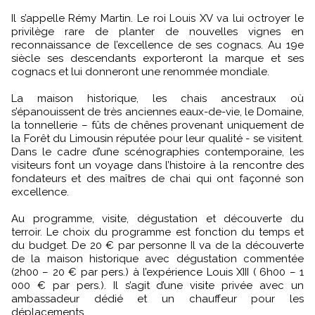
Il s’appelle Rémy Martin. Le roi Louis XV va lui octroyer le
privilège rare de planter de nouvelles vignes en
reconnaissance de l’excellence de ses cognacs. Au 19e
siècle ses descendants exporteront la marque et ses
cognacs et lui donneront une renommée mondiale.
La maison historique, les chais ancestraux où
s’épanouissent de très anciennes eaux-de-vie, le Domaine,
la tonnellerie – fûts de chênes provenant uniquement de
la Forêt du Limousin réputée pour leur qualité - se visitent.
Dans le cadre d’une scénographies contemporaine, les
visiteurs font un voyage dans l’histoire à la rencontre des
fondateurs et des maîtres de chai qui ont façonné son
excellence.
Au programme, visite, dégustation et découverte du
terroir. Le choix du programme est fonction du temps et
du budget. De 20 € par personne Il va de la découverte
de la maison historique avec dégustation commentée
(2h00 – 20 € par pers.) à l’expérience Louis XIII ( 6h00 – 1
000 € par pers.). Il s’agit d’une visite privée avec un
ambassadeur dédié et un chauffeur pour les
déplacements.