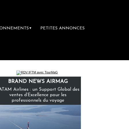
BONNEMENTS
PETITES ANNONCES
▼
emière librairie du voyage
Le groupe Sain
BRAND NEWS AIRMAG
ATAM Airlines : un Support Global des
ventes d’Excellence pour les
professionnels du voyage