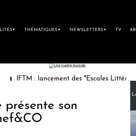
LITÉS
THÉMATIQUES
NEWSLETTERS
TV
A
▼
▼
▼
M : lancement des "Escales Littéraires", la pr
L
 présente son
hef&CO