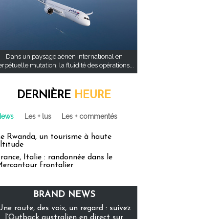
Dans un paysage aérien international en
rpétuelle mutation, la fluidité des opérations...
DERNIÈRE
HEURE
News
Les + lus
Les + commentés
e Rwanda, un tourisme à haute
ltitude
rance, Italie : randonnée dans le
ercantour frontalier
BRAND NEWS
Une route, des voix, un regard : suivez
l’Outback australien en direct sur