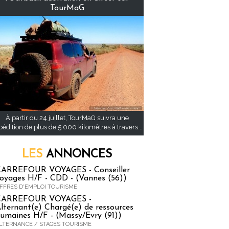
TourMaG
À partir du 24 juillet, TourMaG suivra une
pédition de plus de 5 000 kilomètres à travers...
LES
ANNONCES
ARREFOUR VOYAGES - Conseiller
oyages H/F - CDD - (Vannes (56))
FFRES D'EMPLOI TOURISME
CARREFOUR VOYAGES -
lternant(e) Chargé(e) de ressources
umaines H/F - (Massy/Evry (91))
LTERNANCE / STAGES TOURISME