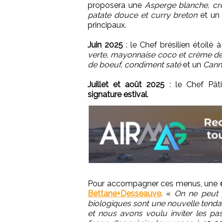
proposera une
Asperge blanche, cre
patate douce et curry breton
et u
principaux.
Juin 2025
: le Chef brésilien étoilé
verte, mayonnaise coco et crème de
de boeuf, condiment saté
et un
Cann
Juillet et août 2025
: le Chef Pât
signature estival
.
Pour accompagner ces menus, une
Bettane+Desseauve
. «
On ne peut 
biologiques sont une nouvelle tenda
et nous avons voulu inviter les pa