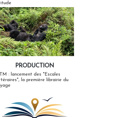
titude
PRODUCTION
ion
TM : lancement des "Escales
ttéraires", la première librairie du
oyage