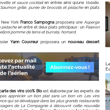
vette et sauce cocktail
en entrée ainsi qu’une
Volaille,
n
Saumon grillé, purée de brocolis et pistache
en plats
 à New York
Franco Sampogna
proposera une
Asperge
 pistache
en entré et deux plats principaux : un
Paleron
elloni pomme de terre et burrata, homard
.
issier
Yann Couvreur
proposera un
nouveau dessert
Distribu
Le
Ed
carte des vins 100% Bio
est élaborée par les experts de
pas apprécier un bon plat sans un bon vin. Les vins
nce qui se développe dans les plus grands restaurants
ssagers de La Compagnie à découvrir cette nouvelle