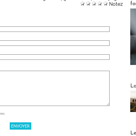
fo
Notez
Webinai
La
res
DESTI
Le