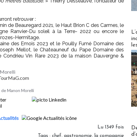
00 mètres d’altitude
. » Thierry Desseauve, fondateur de
rront retrouver :
min de Beauregard 2021, le Haut Brion C des Carmes, le
Partez
ne Ranvier-Du soleil à la Terre- 2022 ou encore le
L’
Crozes-Hermitage.
in
aine des Emois 2023 et le Pouilly Fumé Domaine des
le
 Joseph Mellot, le Chateauneuf du Pape Domaine des
 Condrieu Vin Rare 2023 de la maison Dauvergne &
Morelli
- TourMaG.com
es de Manon Morelli
ctualités
Actus V
Lu 1349 fois
De
d’
Tags
:
chef
,
gastronomie
,
la compagnie