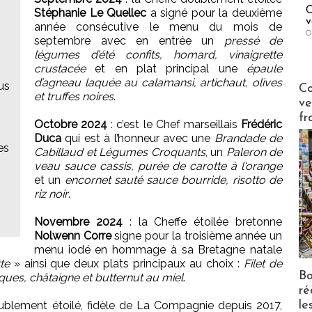
C
Stéphanie Le Quellec
a signé pour la deuxième
v
année consécutive le menu du mois de
O
septembre avec en entrée un
pressé de
légumes d’été confits, homard, vinaigrette
crustacée
et en plat principal une
épaule
d’agneau laquée au calamansi, artichaut, olives
Publi-n
us
Co
et truffes noires
.
ve
fr
Octobre 2024
: c’est le Chef marseillais
Frédéric
Duca
qui est à l’honneur avec une
Brandade de
es
Cabillaud et Légumes Croquants
, un
Paleron de
veau sauce cassis, purée de carotte à l'orange
et un
encornet sauté sauce bourride, risotto de
riz noir
.
Novembre 2024
: la Cheffe étoilée bretonne
Nolwenn Corre
signe pour la troisième année un
menu iodé en hommage à sa Bretagne natale
te
» ainsi que deux plats principaux au choix :
Filet de
Bo
ques, châtaigne et butternut au miel
.
ré
le
ublement étoilé, fidèle de La Compagnie depuis 2017,