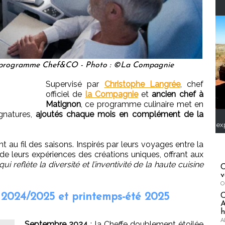
 programme Chef&CO - Photo : ©La Compagnie
Supervisé par
Christophe Langrée
, chef
officiel de
la Compagnie
et
ancien chef à
Matignon
, ce programme culinaire met en
gnatures,
ajoutés chaque mois en complément de la
ex
 au fil des saisons. Inspirés par leurs voyages entre la
t de leurs expériences des créations uniques, offrant aux
ui reflète la diversité et l’inventivité de la haute cuisine
C
v
O
2024/2025 et printemps-été 2025
A
h
A
Septembre 2024
: la Cheffe doublement étoilée