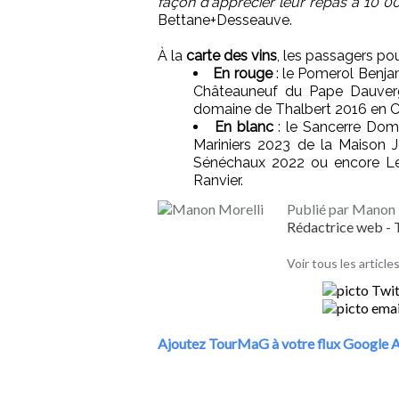
façon d'apprécier leur repas à 10 0
Bettane+Desseauve.
À la
carte des vins
, les passagers pou
En rouge
: le Pomerol Benja
Châteauneuf du Pape Dauverg
domaine de Thalbert 2016 en 
En blanc
: le Sancerre Dom
Mariniers 2023 de la Maison
Sénéchaux 2022 ou encore Le
Ranvier.
Publié par Manon 
Rédactrice web 
Voir tous les articl
Ajoutez TourMaG à votre flux Google A