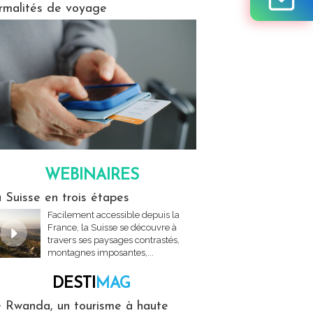
rmalités de voyage
WEBINAIRES
res
 Suisse en trois étapes
Facilement accessible depuis la
France, la Suisse se découvre à
travers ses paysages contrastés,
montagnes imposantes,...
DESTI
MAG
MAG
 Rwanda, un tourisme à haute