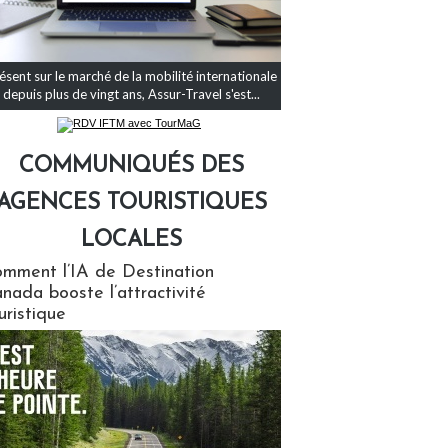
ésent sur le marché de la mobilité internationale
depuis plus de vingt ans, Assur-Travel s'est...
COMMUNIQUÉS DES
AGENCES TOURISTIQUES
LOCALES
qués des agences touristiques locales
mment l’IA de Destination
nada booste l’attractivité
uristique