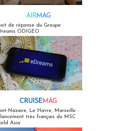
AIR
MAG
G
oit de réponse du Groupe
Dreams ODIGEO
CRUISE
MAG
MaG
int-Nazaire, Le Havre, Marseille :
 lancement très français du MSC
rld Asia