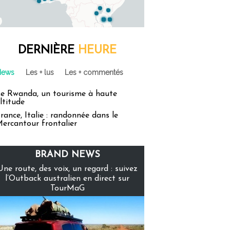
DERNIÈRE
HEURE
News
Les + lus
Les + commentés
e Rwanda, un tourisme à haute
ltitude
rance, Italie : randonnée dans le
ercantour frontalier
BRAND NEWS
Une route, des voix, un regard : suivez
l’Outback australien en direct sur
TourMaG