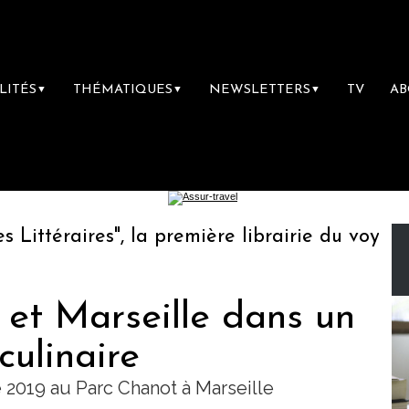
LITÉS
THÉMATIQUES
NEWSLETTERS
TV
A
▼
▼
▼
éraires", la première librairie du voyage
 et Marseille dans un
ulinaire
2019 au Parc Chanot à Marseille