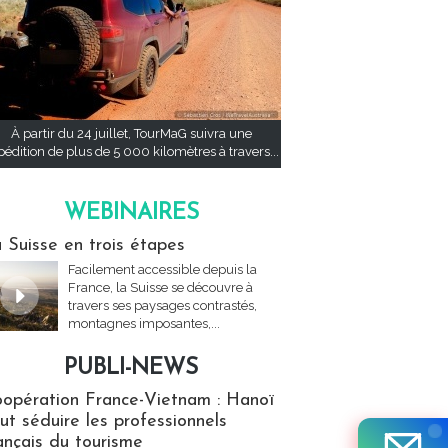
À partir du 24 juillet, TourMaG suivra une
pédition de plus de 5 000 kilomètres à travers...
WEBINAIRES
res
 Suisse en trois étapes
Facilement accessible depuis la
France, la Suisse se découvre à
travers ses paysages contrastés,
montagnes imposantes,...
PUBLI-NEWS
ews
opération France-Vietnam : Hanoï
ut séduire les professionnels
ançais du tourisme