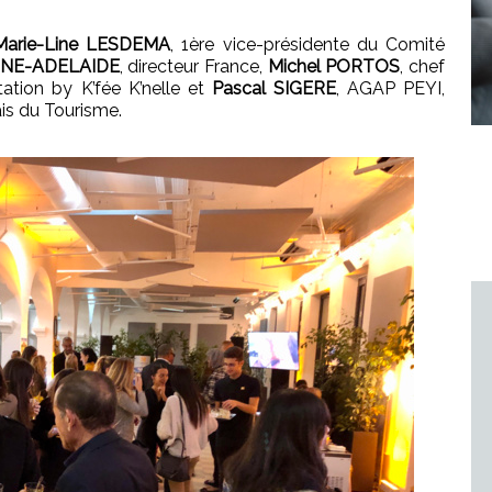
Marie-Line LESDEMA
, 1ère vice-présidente du Comité
EINE-ADELAIDE
, directeur France,
Michel PORTOS
, chef
tation by K’fée K’nelle et
Pascal SIGERE
, AGAP PEYI,
ais du Tourisme.