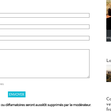
ex
Webinai
La
res
Publi-n
Co
ve
x ou diffamatoires seront aussitôt supprimés par le modérateur.
fr