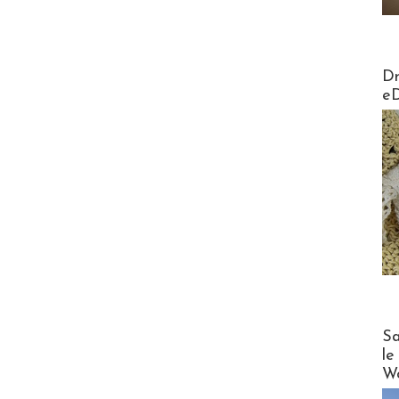
AirMa
Dr
e
Cruise
Sa
le
Wo