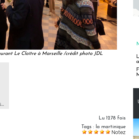
ant Le Cloïtre à Marseille /crédit photo JDL
L
a
F
M
..
Lu 1278 fois
Tags
:
la martinique
Notez