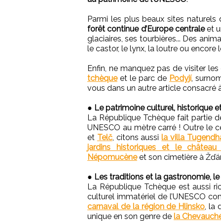
Parmi les plus beaux sites naturel
forêt continue d’Europe centrale
et u
glaciaires, ses tourbières... Des an
le castor, le lynx, la loutre ou encore 
Enfin, ne manquez pas de visiter les
tchèque
et le parc de
Podyjí
, surno
vous dans un autre article consacré 
●
Le patrimoine culturel, historique 
La République Tchèque fait partie 
UNESCO au mètre carré ! Outre le c
et
Telč
, citons aussi
la villa Tugendh
jardins historiques et le châtea
Népomucène
et son cimetière à Žďá
●
Les traditions et la gastronomie, 
La République Tchèque est aussi rich
culturel immatériel de l’UNESCO 
carnaval de la région de Hlinsko
, la
unique en son genre de
la Chevauché