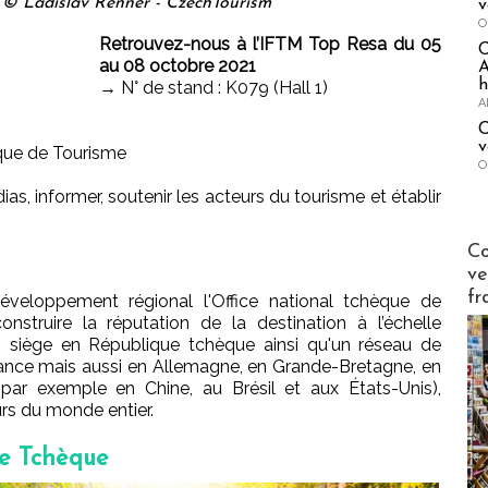
 © Ladislav Renner - CzechTourism
v
O
Retrouvez-nous à l’IFTM Top Resa du 05
au 08 octobre 2021
A
h
→ N° de stand : K079 (Hall 1)
A
C
v
que de Tourisme
O
, informer, soutenir les acteurs du tourisme et établir
Publi-n
Co
ve
fr
éveloppement régional l'Office national tchèque de
struire la réputation de la destination à l’échelle
un siège en République tchèque ainsi qu'un réseau de
rance mais aussi en Allemagne, en Grande-Bretagne, en
ar exemple en Chine, au Brésil et aux États-Unis),
urs du monde entier.
ue Tchèque