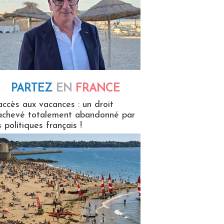
PARTEZ
EN
FRANCE
 en France
accès aux vacances : un droit
achevé totalement abandonné par
s politiques français !