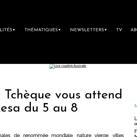
LITÉS
THÉMATIQUES
NEWSLETTERS
TV
A
▼
▼
▼
 Tchèque vous attend
Resa du 5 au 8
L
a
F
males de renommée mondiale, nature vierge, villes
M