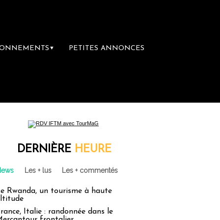
BONNEMENTS
PETITES ANNONCES
▼
DERNIÈRE
HEURE
News
Les + lus
Les + commentés
e Rwanda, un tourisme à haute
ltitude
rance, Italie : randonnée dans le
ercantour frontalier