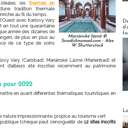
 idéales, les
thermes en
’une tradition thermale
enrichie au fil du temps.
Actus V
 l’Ouest avec Karlovy Vary
De
st en tout une quarantaine
d’
aque année des dizaines de
fo
Mariánské lázně ©
rangers de plus en plus au
Swedishnomad.com - Alex
nence de ce type de soins
W Shutterstock
rlovy Vary (Carlsbad), Mariánské Lázně (Marienbad) et
nt d’ailleurs été inscrites récemment au patrimoine
n pour 2022
ettre en avant différentes thématiques touristiques en
Webinai
La
e nature impressionnante, propice au tourisme vert
épublique tchèque peut s’enorgueillir de
12 sites inscrits