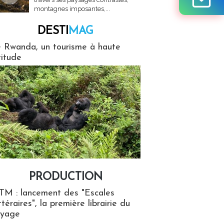
montagnes imposantes,...
DESTI
MAG
MAG
 Rwanda, un tourisme à haute
titude
PRODUCTION
ion
TM : lancement des "Escales
ttéraires", la première librairie du
oyage