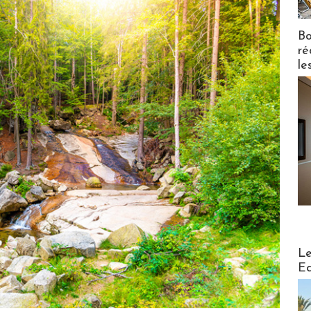
Bo
ré
le
Distribu
Le
Ed