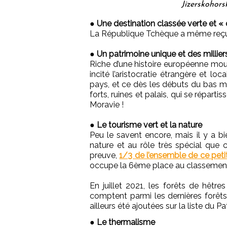
Jizerskohors
●
Une destination classée verte et « 
La République Tchèque a même reç
●
Un patrimoine unique et des millie
Riche d’une histoire européenne mouv
incité l’aristocratie étrangère et lo
pays, et ce dès les débuts du bas 
forts, ruines et palais, qui se répart
Moravie !
●
Le tourisme vert et la nature
Peu le savent encore, mais il y a bi
nature et au rôle très spécial que c
preuve,
1/3 de l’ensemble de ce petit 
occupe la 6ème place au classement 
En juillet 2021, les forêts de hêtre
comptent parmi les dernières forêts
ailleurs été ajoutées sur la liste du P
●
Le thermalisme