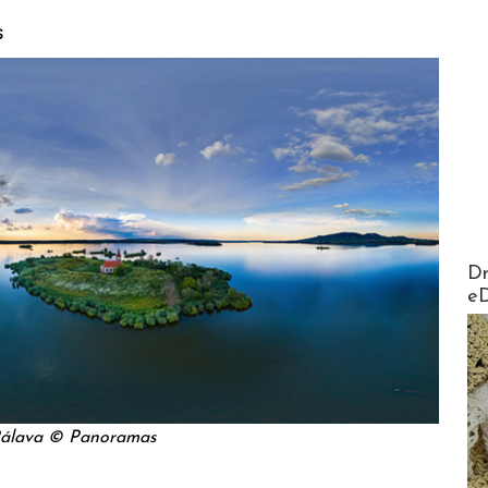
s
AirMa
Dr
e
álava © Panoramas