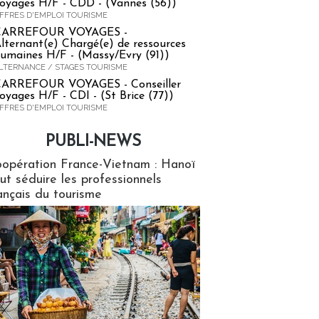
oyages H/F - CDD - (Vannes (56))
FFRES D'EMPLOI TOURISME
CARREFOUR VOYAGES -
lternant(e) Chargé(e) de ressources
umaines H/F - (Massy/Evry (91))
LTERNANCE / STAGES TOURISME
ARREFOUR VOYAGES - Conseiller
oyages H/F - CDI - (St Brice (77))
FFRES D'EMPLOI TOURISME
PUBLI-NEWS
ews
opération France-Vietnam : Hanoï
ut séduire les professionnels
ançais du tourisme