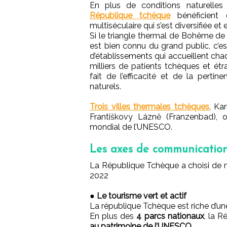
En plus de conditions naturelles
République tchèque
bénéficient d
multiséculaire qui s’est diversifiée et 
Si le triangle thermal de Bohême de
est bien connu du grand public, c’e
d’établissements qui accueillent ch
milliers de patients tchèques et ét
fait de l’efficacité et de la perti
naturels.
Trois villes thermales tchèques
, Ka
Františkovy Lázně (Franzenbad), o
mondial de l’UNESCO.
Les axes de communicatio
La République Tchèque a choisi de m
2022
●
Le tourisme vert et actif
La république Tchèque est riche d’un
En plus des
4 parcs nationaux
, la R
au patrimoine de l’UNESCO
.