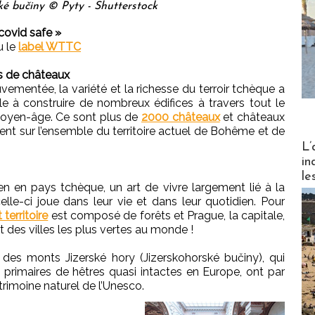
ké bučiny © Pyty - Shutterstock
covid safe »
u le
label WTTC
rs de châteaux
ementée, la variété et la richesse du terroir tchèque a
cale à construire de nombreux édifices à travers tout le
moyen-âge. Ce sont plus de
2000 châteaux
et châteaux
issent sur l’ensemble du territoire actuel de Bohême et de
Partez
L’
in
le
en en pays tchèque, un art de vivre largement lié à la
elle-ci joue dans leur vie et dans leur quotidien. Pour
territoire
est composé de forêts et Prague, la capitale,
des villes les plus vertes au monde !
s des monts Jizerské hory (Jizerskohorské bučiny), qui
 primaires de hêtres quasi intactes en Europe, ont par
atrimoine naturel de l’Unesco.