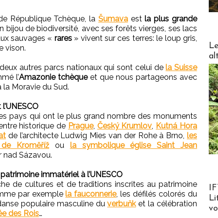
s de République Tchèque, la
Šumava
est
la plus grande
n bijou de biodiversité, avec ses forêts vierges, ses lacs
imaux sauvages «
rares
» vivent sur ces terres: le loup gris,
DESTI
Le
le vison.
al
 deux autres parcs nationaux qui sont celui de
la Suisse
mmé l’
Amazonie tchèque
et que nous partageons avec
à la Moravie du Sud.
et l’UNESCO
des pays qui ont le plus grand nombre des monuments
entre historique de
Prague
,
Český Krumlov
,
Kutná Hora
at
de l’architecte Ludwig Mies van der Rohe à Brno,
les
u de Kroměříž
ou
la symbolique église Saint Jean
r nad Sázavou.
le patrimoine immatériel à l’UNESCO
e de cultures et de traditions inscrites au patrimoine
Product
IF
comme par exemple
la fauconnerie
, les défilés colorés du
Li
 danse populaire masculine du
verbuňk
et la célébration
v
e des Rois
…