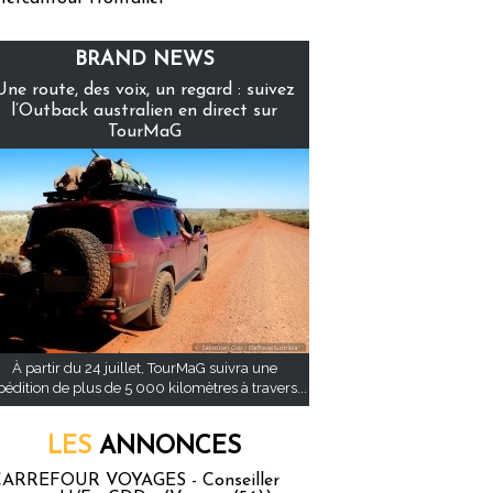
BRAND NEWS
Une route, des voix, un regard : suivez
l’Outback australien en direct sur
TourMaG
À partir du 24 juillet, TourMaG suivra une
pédition de plus de 5 000 kilomètres à travers...
LES
ANNONCES
ARREFOUR VOYAGES - Conseiller