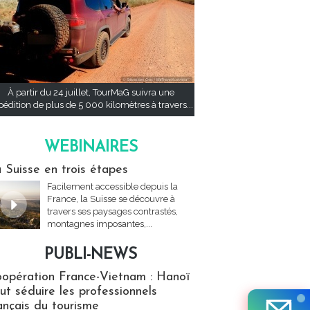
À partir du 24 juillet, TourMaG suivra une
pédition de plus de 5 000 kilomètres à travers...
WEBINAIRES
res
 Suisse en trois étapes
Facilement accessible depuis la
France, la Suisse se découvre à
travers ses paysages contrastés,
montagnes imposantes,...
PUBLI-NEWS
ews
opération France-Vietnam : Hanoï
ut séduire les professionnels
ançais du tourisme