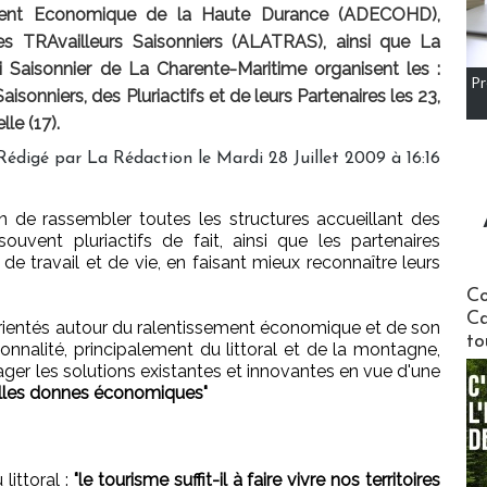
ement Economique de la Haute Durance (ADECOHD),
des TRAvailleurs Saisonniers (ALATRAS), ainsi que La
Saisonnier de La Charente-Maritime organisent les :
Pr
onniers, des Pluriactifs et de leurs Partenaires les 23,
le (17).
Rédigé par
La Rédaction
le Mardi 28 Juillet 2009 à 16:16
n de rassembler toutes les structures accueillant des
souvent pluriactifs de fait, ainsi que les partenaires
 de travail et de vie, en faisant mieux reconnaître leurs
Communi
Co
Ca
orientés autour du ralentissement économique et de son
to
isonnalité, principalement du littoral et de la montagne,
rtager les solutions existantes et innovantes en vue d'une
velles donnes économiques"
littoral :
"le tourisme suffit-il à faire vivre nos territoires