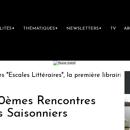
LITÉS
THÉMATIQUES
NEWSLETTERS
TV
A
▼
▼
▼
scales Littéraires", la première librairie du
 10èmes Rencontres
s Saisonniers