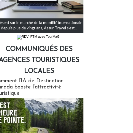
ésent sur le marché de la mobilité internationale
depuis plus de vingt ans, Assur-Travel s'est...
COMMUNIQUÉS DES
AGENCES TOURISTIQUES
LOCALES
qués des agences touristiques locales
mment l’IA de Destination
nada booste l’attractivité
uristique