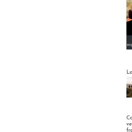
ex
Webinai
La
Publi-n
Co
ve
fr