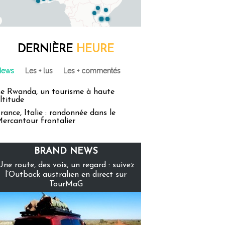
DERNIÈRE
HEURE
News
Les + lus
Les + commentés
e Rwanda, un tourisme à haute
ltitude
rance, Italie : randonnée dans le
ercantour frontalier
BRAND NEWS
Une route, des voix, un regard : suivez
l’Outback australien en direct sur
TourMaG