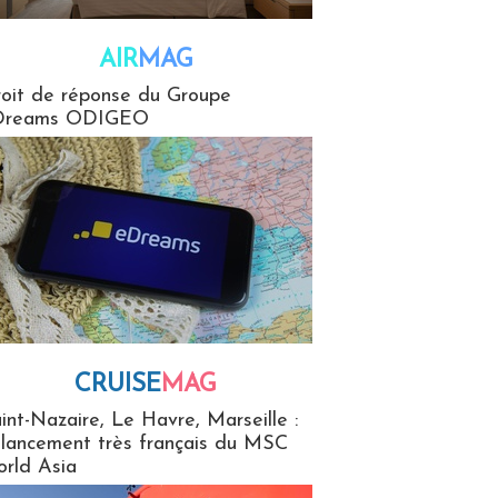
AIR
MAG
G
oit de réponse du Groupe
Dreams ODIGEO
CRUISE
MAG
MaG
int-Nazaire, Le Havre, Marseille :
 lancement très français du MSC
rld Asia