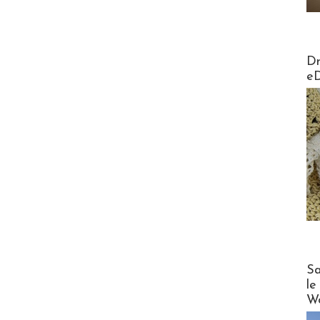
AirMa
Dr
e
Cruise
Sa
le
Wo