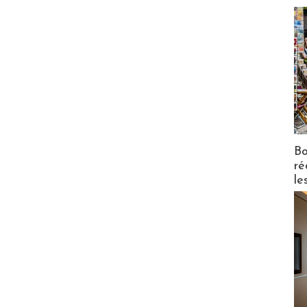
Bo
ré
le