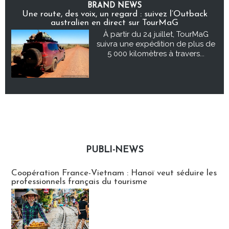
BRAND NEWS
Une route, des voix, un regard : suivez l’Outback
australien en direct sur TourMaG
À partir du 24 juillet, TourMaG
suivra une expédition de plus de
5 000 kilomètres à travers...
PUBLI-NEWS
Publi-news
Coopération France-Vietnam : Hanoï veut séduire les
professionnels français du tourisme