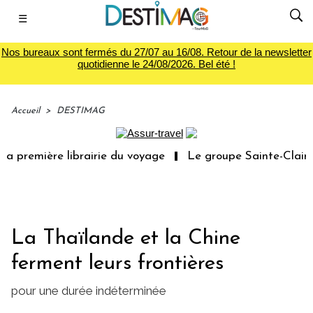
☰
Nos bureaux sont fermés du 27/07 au 16/08. Retour de la newsletter
quotidienne le 24/08/2026. Bel été !
Accueil
>
DESTIMAG
a première librairie du voyage
Le groupe Sainte-Claire r
La Thaïlande et la Chine
ferment leurs frontières
pour une durée indéterminée