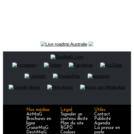
Nos médias
Légal
Utiles
AirMaG
Signaler un
Contact
Brochures en
contenu illicite
Publicité
ligne
Plan du site
Agenda
CruiseMaG
RGPD
La presse en
DestiMaG
Cookies
parle