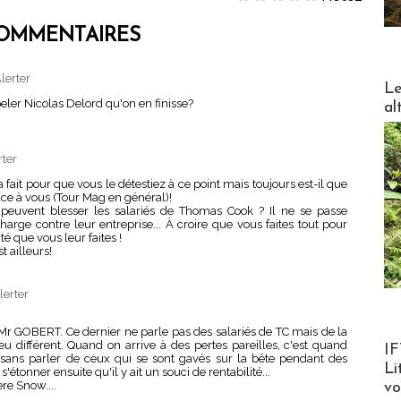
OMMENTAIRES
lerter
DESTI
Le
eler Nicolas Delord qu'on en finisse?
al
rter
 fait pour que vous le détestiez à ce point mais toujours est-il que
âce à vous (Tour Mag en général)!
peuvent blesser les salariés de Thomas Cook ? Il ne se passe
arge contre leur entreprise... À croire que vous faites tout pour
é que vous leur faites !
t ailleurs!
lerter
e Mr GOBERT. Ce dernier ne parle pas des salariés de TC mais de la
Product
 différent. Quand on arrive à des pertes pareilles, c'est quand
IF
ans parler de ceux qui se sont gavés sur la bête pendant des
Li
'étonner ensuite qu'il y ait un souci de rentabilité...
ère Snow....
v