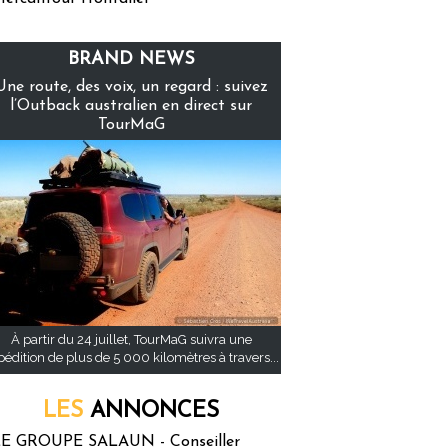
BRAND NEWS
Une route, des voix, un regard : suivez
l’Outback australien en direct sur
TourMaG
À partir du 24 juillet, TourMaG suivra une
pédition de plus de 5 000 kilomètres à travers...
LES
ANNONCES
E GROUPE SALAUN - Conseiller