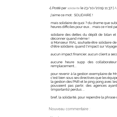
4.
Posté par
le 23/10/2019 11:37
|
A
solidarite
j'aime ce mot : SOLIDAIRE !
mais solidaire de quoi ? du drame que sub
heures difficiles pour eux... mais ce n'est pa
solidaire des dettes du dépôt de bilan e
déconner quand même !
si Monsieur RIAL souhaite être solidaire de c
d'être solidaire, quand l'impact sur Voyageu
aucun impact financier, aucun client a seco
aucune heure supp des collaborateur
remplacement...
pour revenir à la gestion exemplaire de Mr
c'est bien sous ses directives que les équipe
la gestion des PNR et le ping pong avec les
pouvaient pas partir, des agences aya
(importants) perdus ...
bref, la solidarité, pour rependre la phrase 
Nouveau commentaire :