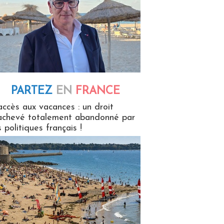
PARTEZ
EN
FRANCE
 en France
accès aux vacances : un droit
achevé totalement abandonné par
s politiques français !