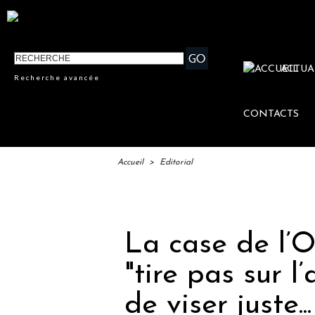
ACTUA
Recherche avancée
CONTACTS
Accueil
>
Editorial
IFTM :
La case de l’
"tire pas sur 
de viser juste...