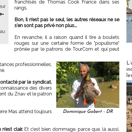
franchisés de Thomas Cook France dans ses
eur
rangs.
🔑
Bon, il n’est pas le seul, les autres réseaux ne se
s'en sont pas privé non plus...
 au
En revanche, il a raison quand il tire à boulets
rouges sur une certaine forme de "populisme"
prônée par le patrons de TourCom et qui peut
Partez
L’
stances professionnelles,
in
né.
le
contacté par le syndicat,
 connaissance des divers
dent du Znav et le patron
ierre Mas attend toujours
Dominique Gobert - DR
’est clair.
Et c’est bien dommage, parce que, là aussi,