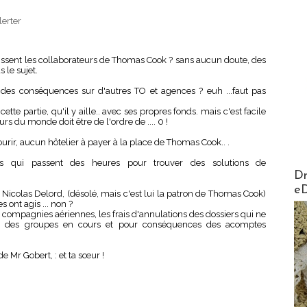
lerter
issent les collaborateurs de Thomas Cook ? sans aucun doute, des
s le sujet.
t des conséquences sur d'autres TO et agences ? euh ...faut pas
ette partie, qu'il y aille.. avec ses propres fonds. mais c'est facile
rs du monde doit être de l'ordre de .... 0 !
urir, aucun hôtelier à payer à la place de Thomas Cook.. .
s qui passent des heures pour trouver des solutions de
AirMa
Dr
e
 Nicolas Delord, (désolé, mais c'est lui la patron de Thomas Cook)
s ont agis ... non ?
 compagnies aériennes, les frais d'annulations des dossiers qui ne
nt des groupes en cours et pour conséquences des acomptes
de Mr Gobert, : et ta sœur !