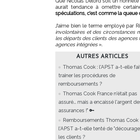
Que Nicolas Delord soit un honnête 
aurait tendance à omettre certain
spéculations, c’est comme la queue de
J’aime bien le terme employé par Ri
involontaires et des circonstances
les départs des clients des agences 
agences intégrées
».
AUTRES ARTICLES
Thomas Cook : l'APST a-t-elle fai
trainer les procédures de
remboursements ?
Thomas Cook France n'était pas
assuré... mais a encaissé l'argent de
assurances !" 🔑
Remboursements Thomas Cook 
l'APST a-t-elle tenté de "décourage
les clients ?