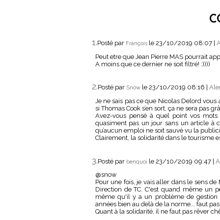
C
1.
Posté par
le 23/10/2019 08:07
|
A
François
Peut etre que Jean Pierre MAS pourrait app
A moins que ce dernier ne soit filtré! :))))
2.
Posté par
le 23/10/2019 08:16
|
Ale
Snow
Je ne sais pas ce que Nicolas Delord vous a
si Thomas Cook s’en sort, ça ne sera pas gr
Avez-vous pensé à quel point vos mots 
quasiment pas un jour sans un article à ch
qu’aucun emploi ne soit sauvé vu la publicit
Clairement, la solidarité dans le tourisme es
3.
Posté par
le 23/10/2019 09:47
|
A
benquoi
@snow
Pour une fois, je vais aller dans le sens d
Direction de TC. C'est quand même un peu
même qu'il y a un problème de gestion s
années bien au delà de la norme... faut pas s
Quant à la solidarité, il ne faut pas rêver ch