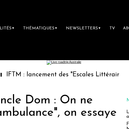
LITÉS
THÉMATIQUES
NEWSLETTERS
TV
A
▼
▼
▼
 lancement des "Escales Littéraires", la premi
Oncle Dom : On ne
l’ambulance", on essaye
L
a
F
M