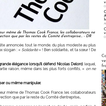
v
O
A
h
A
C
rieur même de Thomas Cook France, les collaborateurs ne
v
rection que par les restes du Comité d’entreprise… - DR
O
aillite annoncée, tout le monde, du plus modeste au plus
ux slogan : «
Solidarité
» ! Ben solidarité… et ta sœur ! De
Publi-n
Co
ve
grande élégance lorsqu’il défend Nicolas Delord
, lequel,
fr
partie raison, même dans les plus forts conflits, «
on ne
user ou même manipuler.
érieur même de Thomas Cook France, les collaborateurs
rection que par le reste du Comité d’entreprise…