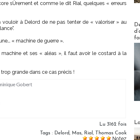
Encore sÜrement et comme le dit Rial, quelques « erreurs
ouloir à Delord de ne pas tenter de « valoriser » au
Actus V
De
ance".
d’
fo
une... « machine de guerre ».
achine et ses « aléas », il faut avoir le costard à la
 trop grande dans ce cas précis !
minique Gobert
t
Webinai
La
Lu 3162 fois
Tags
:
Delord
,
Mas
,
Rial
,
Thomas Cook
Notez