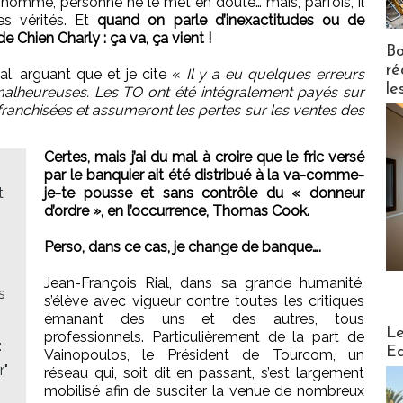
homme, personne ne le met en doute… mais, parfois, il
es vérités. Et
quand on parle d’inexactitudes ou de
 Chien Charly : ça va, ça vient !
Bo
ré
al, arguant que et je cite «
Il y a eu quelques erreurs
le
 malheureuses. Les TO ont été intégralement payés sur
franchisées et assumeront les pertes sur les ventes des
Certes, mais j’ai du mal à croire que le fric versé
par le banquier ait été distribué à la va-comme-
t
je-te pousse et sans contrôle du « donneur
d’ordre », en l’occurrence, Thomas Cook.
Perso, dans ce cas, je change de banque….
Jean-François Rial, dans sa grande humanité,
s
s’élève avec vigueur contre toutes les critiques
émanant des uns et des autres, tous
Distribu
Le
professionnels. Particulièrement de la part de
:
Ed
Vainopoulos, le Président de Tourcom, un
r"
réseau qui, soit dit en passant, s’est largement
mobilisé afin de susciter la venue de nombreux