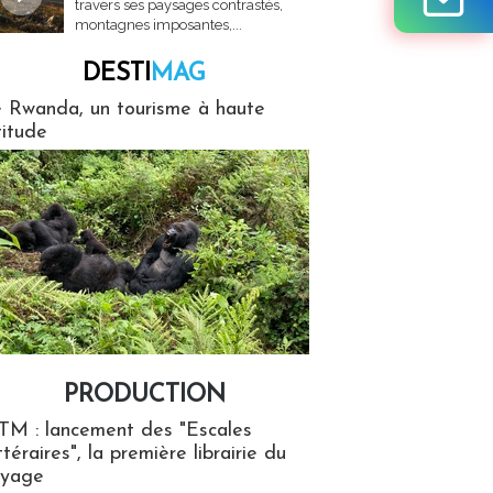
travers ses paysages contrastés,
montagnes imposantes,...
DESTI
MAG
MAG
 Rwanda, un tourisme à haute
titude
PRODUCTION
ion
TM : lancement des "Escales
ttéraires", la première librairie du
oyage