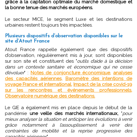
grâce à la captation optimale du marché domestique et
la bonne tenue des marchés européens.
Le secteur MICE, le segment Luxe et les destinations
urbaines restent toujours très impactées.
Plusieurs dispositifs d’observation disponibles sur le
site d’Atout France
Atout France rappelle également que des dispositifs
d’observation, régulièrement mis à jour, sont disponibles
sur son site et constituent des "
outils d’aide à la décision
dans un contexte sanitaire et économique qui ne cesse
d’évoluer
" :
Notes de conjoncture économique,
analyses
des capacités aériennes,
Baromètre des intentions de
voyage France et international,
Impact de la crise covid-19
sur les rencontres et événements professionnels,
Observatoire numérique des destinations.
Le GIE a également mis en place depuis le début de la
pandémie
une veille des marchés internationaux,
"
pour
mieux analyser la situation et anticiper les évolutions à venir
grâce notamment à l’assouplissement à venir des
contraintes de mobilité et la reprise progressive des
capacités aériennes
".