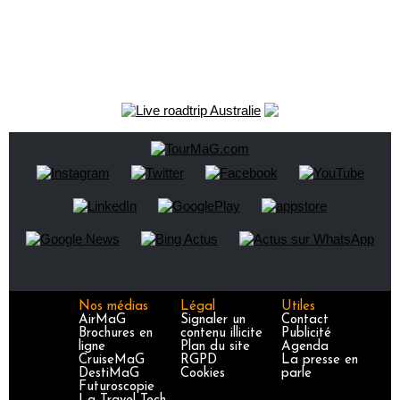
Nos médias
Légal
Utiles
AirMaG
Signaler un
Contact
Brochures en
contenu illicite
Publicité
ligne
Plan du site
Agenda
CruiseMaG
RGPD
La presse en
DestiMaG
Cookies
parle
Futuroscopie