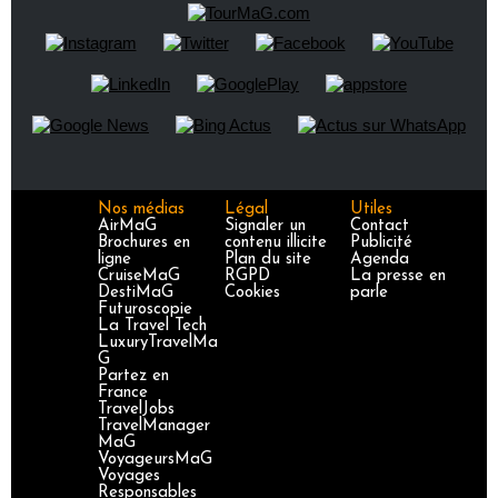
Nos médias
Légal
Utiles
AirMaG
Signaler un
Contact
Brochures en
contenu illicite
Publicité
ligne
Plan du site
Agenda
CruiseMaG
RGPD
La presse en
DestiMaG
Cookies
parle
Futuroscopie
La Travel Tech
LuxuryTravelMa
G
Partez en
France
TravelJobs
TravelManager
MaG
VoyageursMaG
Voyages
Responsables