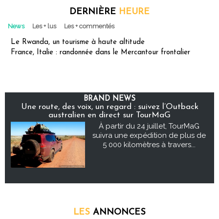
DERNIÈRE
HEURE
News
Les + lus
Les + commentés
Le Rwanda, un tourisme à haute altitude
France, Italie : randonnée dans le Mercantour frontalier
BRAND NEWS
Une route, des voix, un regard : suivez l’Outback
australien en direct sur TourMaG
À partir du 24 juillet, TourMaG
suivra une expédition de plus de
5 000 kilomètres à travers...
LES
ANNONCES