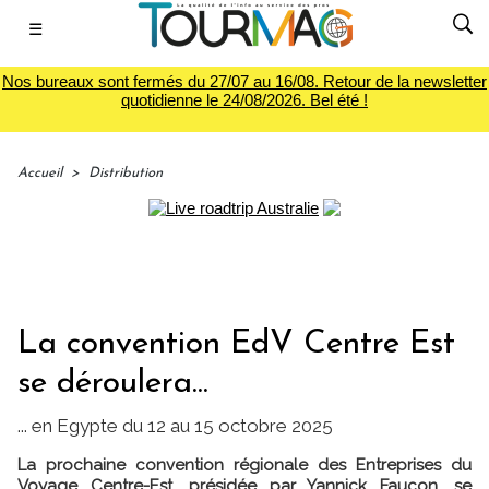
☰
Nos bureaux sont fermés du 27/07 au 16/08. Retour de la newsletter
quotidienne le 24/08/2026. Bel été !
Accueil
>
Distribution
La convention EdV Centre Est
se déroulera...
... en Egypte du 12 au 15 octobre 2025
La prochaine convention régionale des Entreprises du
Voyage Centre-Est, présidée par Yannick Faucon, se