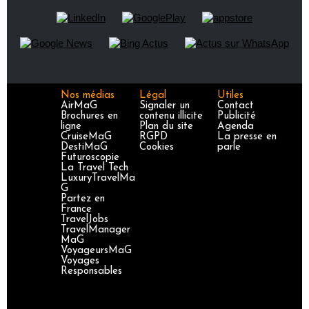
Nos médias
Légal
Utiles
AirMaG
Signaler un
Contact
Brochures en
contenu illicite
Publicité
ligne
Plan du site
Agenda
CruiseMaG
RGPD
La presse en
DestiMaG
Cookies
parle
Futuroscopie
La Travel Tech
LuxuryTravelMa
G
Partez en
France
TravelJobs
TravelManager
MaG
VoyageursMaG
Voyages
Responsables