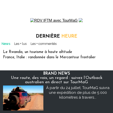
DERNIÈRE
HEURE
News
Les + lus
Les + commentés
Le Rwanda, un tourisme à haute altitude
France, Italie : randonnée dans le Mercantour frontalier
BRAND NEWS
Une route, des voix, un regard : suivez l’Outback
australien en direct sur TourMaG
À partir du 24 juillet, TourMaG suivra
une expédition de plus de 5 000
kilomètres à travers...