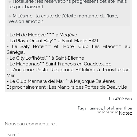
Hôtellerie : les réservations progressent cet été, mais
les prix baissent
Millésime : la chute de l'étoile montante du "luxe,
version émotion"
- Le M de Megève ***** à Megève
- La Playa Orient Bay*** à Saint-Martin F.W.I.
- Le Saly Hôtel**** et l’Hôtel Club Les Filaos**** au
Sénégal
- Le City Lofthôtel*** à Saint-Etienne
- Le Manganao*** Saint-François en Guadeloupe
- L’Ancienne Poste Résidence Hôtelière à Trouville-sur-
Mer
- Le Club Marmara del Mar*** à Majorque Baléares
Et prochainement : Les Manoirs des Portes de Deauville
Lu 4702 fois
Tags
:
annecy
,
hotel
,
menthon
Notez
Nouveau commentaire :
Nom * :