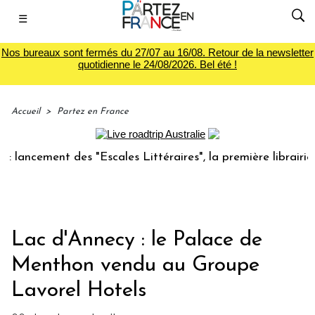
☰
Nos bureaux sont fermés du 27/07 au 16/08. Retour de la newsletter
quotidienne le 24/08/2026. Bel été !
Accueil
>
Partez en France
cement des "Escales Littéraires", la première librairie du v
Lac d'Annecy : le Palace de
Menthon vendu au Groupe
Lavorel Hotels