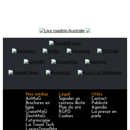
Nos médias
Légal
Utiles
AirMaG
Signaler un
Contact
Brochures en
contenu illicite
Publicité
ligne
Plan du site
Agenda
CruiseMaG
RGPD
La presse en
DestiMaG
Cookies
parle
Futuroscopie
La Travel Tech
LuxuryTravelMa