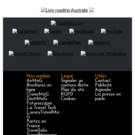
Nos médias
Légal
Utiles
AirMaG
Signaler un
Contact
Brochures en
contenu illicite
Publicité
ligne
Plan du site
Agenda
CruiseMaG
RGPD
La presse en
DestiMaG
Cookies
parle
Futuroscopie
La Travel Tech
LuxuryTravelMa
G
Partez en
France
TravelJobs