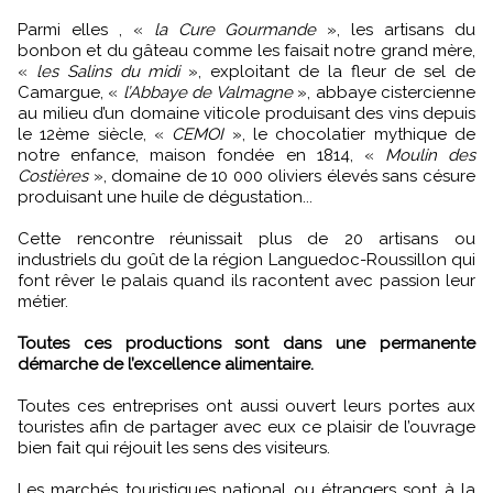
Parmi elles , «
la Cure Gourmande
», les artisans du
bonbon et du gâteau comme les faisait notre grand mère,
«
les Salins du midi
», exploitant de la fleur de sel de
Camargue, «
l’Abbaye de Valmagne
», abbaye cistercienne
au milieu d’un domaine viticole produisant des vins depuis
le 12ème siècle, «
CEMOI
», le chocolatier mythique de
notre enfance, maison fondée en 1814, «
Moulin des
Costières
», domaine de 10 000 oliviers élevés sans césure
produisant une huile de dégustation...
Cette rencontre réunissait plus de 20 artisans ou
industriels du goût de la région Languedoc-Roussillon qui
font rêver le palais quand ils racontent avec passion leur
métier.
Toutes ces productions sont dans une permanente
démarche de l’excellence alimentaire.
Toutes ces entreprises ont aussi ouvert leurs portes aux
touristes afin de partager avec eux ce plaisir de l’ouvrage
bien fait qui réjouit les sens des visiteurs.
Les marchés touristiques national ou étrangers sont à la