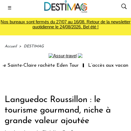
☰
Nos bureaux sont fermés du 27/07 au 16/08. Retour de la newsletter
quotidienne le 24/08/2026. Bel été !
Accueil
>
DESTIMAG
Sainte-Claire rachète Eden Tour
L’accès aux vacances :
Languedoc Roussillon : le
tourisme gourmand, niche à
grande valeur ajoutée