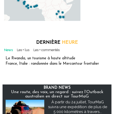
DERNIÈRE
HEURE
News
Les + lus
Les + commentés
Le Rwanda, un tourisme à haute altitude
France, Italie : randonnée dans le Mercantour frontalier
BRAND NEWS
Une route, des voix, un regard : suivez l’Outback
australien en direct sur TourMaG
À partir du 24 juillet, TourMaG
suivra une expédition de plus de
5 000 kilomètres à travers...