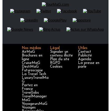
Nos médias
Légal
Utiles
AirMaG
Signaler un
Contact
Brochures en
contenu illicite
Publicité
ligne
Plan du site
Agenda
CruiseMaG
RGPD
La presse en
DestiMaG
Cookies
parle
Futuroscopie
La Travel Tech
LuxuryTravelMa
G
Partez en
France
TravelJobs
TravelManager
MaG
VoyageursMaG
Voyages