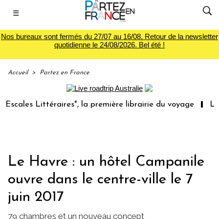
☰
Nos bureaux sont fermés du 27/07 au 16/08. Retour de la newsletter
quotidienne le 24/08/2026. Bel été !
Accueil
>
Partez en France
es Littéraires", la première librairie du voyage
Le grou
Le Havre : un hôtel Campanile
ouvre dans le centre-ville le 7
juin 2017
79 chambres et un nouveau concept