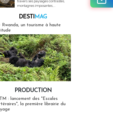
travers ses paysages contrastés,
montagnes imposantes,...
DESTI
MAG
MAG
 Rwanda, un tourisme à haute
titude
PRODUCTION
ion
TM : lancement des "Escales
ttéraires", la première librairie du
oyage