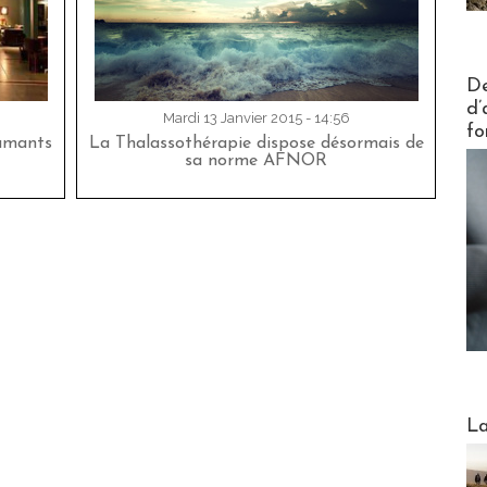
Actus V
De
d’
Mardi 13 Janvier 2015 - 14:56
fo
lamants
La Thalassothérapie dispose désormais de
sa norme AFNOR
Webinai
La