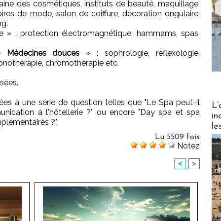
aine des cosmétiques, instituts de beauté, maquillage,
soires de mode, salon de coiffure, décoration ongulaire,
ng.
e » : protection électromagnétique, hammams, spas,
– Médecines douces
» : sophrologie, réflexologie,
ypnothérapie, chromothérapie etc.
isées.
es à une série de question telles que "Le Spa peut-il
Partez
L’
nication à l'hôtellerie ?" ou encore "Day spa et spa
in
plémentaires ?".
le
Lu 5509 fois
Notez
<
>