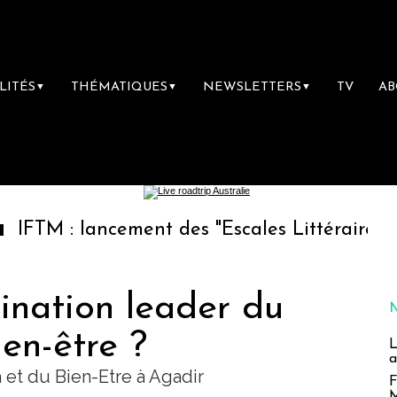
LITÉS
THÉMATIQUES
NEWSLETTERS
TV
A
▼
▼
▼
ncement des "Escales Littéraires", la premièr
ination leader du
en-être ?
L
a
a et du Bien-Etre à Agadir
F
M