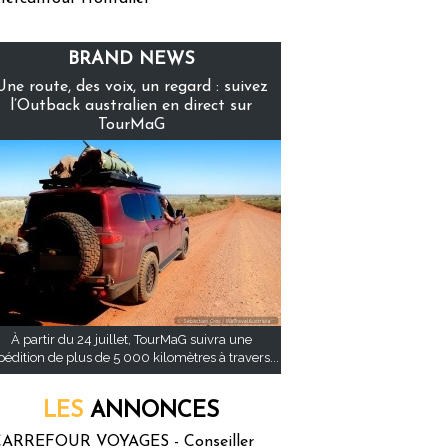
BRAND NEWS
Une route, des voix, un regard : suivez
l’Outback australien en direct sur
TourMaG
À partir du 24 juillet, TourMaG suivra une
pédition de plus de 5 000 kilomètres à travers...
LES
ANNONCES
ARREFOUR VOYAGES - Conseiller