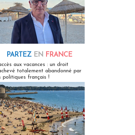
PARTEZ
EN
FRANCE
 en France
accès aux vacances : un droit
achevé totalement abandonné par
s politiques français !