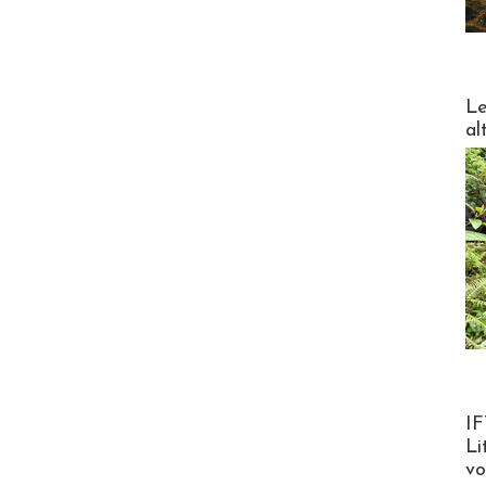
DESTI
Le
al
Product
IF
Li
v