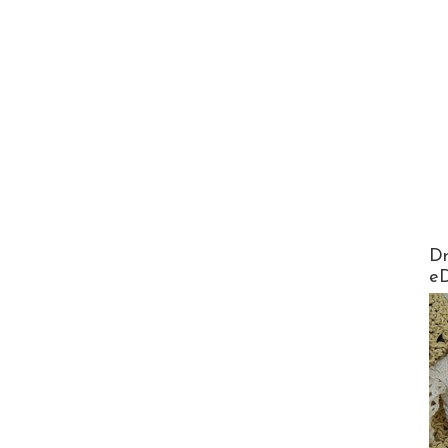
AirMa
Dr
e