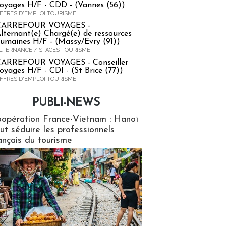
oyages H/F - CDD - (Vannes (56))
FFRES D'EMPLOI TOURISME
CARREFOUR VOYAGES -
lternant(e) Chargé(e) de ressources
umaines H/F - (Massy/Evry (91))
LTERNANCE / STAGES TOURISME
ARREFOUR VOYAGES - Conseiller
oyages H/F - CDI - (St Brice (77))
FFRES D'EMPLOI TOURISME
PUBLI-NEWS
ews
opération France-Vietnam : Hanoï
ut séduire les professionnels
ançais du tourisme