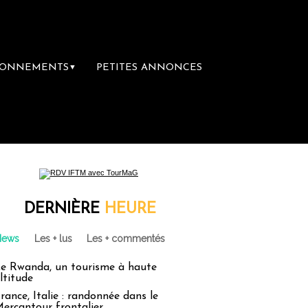
BONNEMENTS
PETITES ANNONCES
▼
e librairie du voyage
Le groupe Sainte-Cl
DERNIÈRE
HEURE
News
Les + lus
Les + commentés
e Rwanda, un tourisme à haute
ltitude
rance, Italie : randonnée dans le
ercantour frontalier