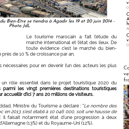
v
O
A
du Bien-Etre se tiendra à Agadir les 19 et 20 juin 2014 -
h
Photo JdL
A
C
Le tourisme marocain a fait l’étude du
v
marché international et l’état des lieux. De
O
toute évidence c’est le marché du bien-
he près de 10 % de croissance par an.
 nécessaires pour en devenir l’un des acteurs les plus
Publi-n
Co
ve
fr
 un rôle essentiel dans le projet touristique 2020 du
s parmi les vingt premières destinations touristiques
ccueillir d’ici 7 ans 20 millions de visiteurs.
ddad, Ministre du Tourisme a déclaré : "
Le nombre des
c en 2013 s'est établi à 10 046 000, soit une hausse de
. Il faisait notamment état d'une progression à deux
), d'Allemagne (13%) et du Royaume-Uni (12%).