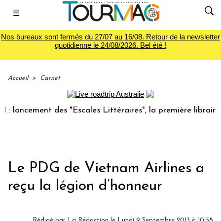
☰
Nos bureaux sont fermés du 27/07 au 16/08. Retour de la newsletter
quotidienne le 24/08/2026. Bel été !
Accueil
>
Carnet
ancement des "Escales Littéraires", la première librairie du
Le PDG de Vietnam Airlines a
reçu la légion d’honneur
Rédigé par
La Rédaction
le Lundi 9 Septembre 2013 à 10:58