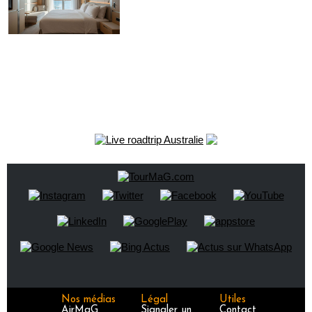
Nos médias
Légal
Utiles
AirMaG
Signaler un
Contact