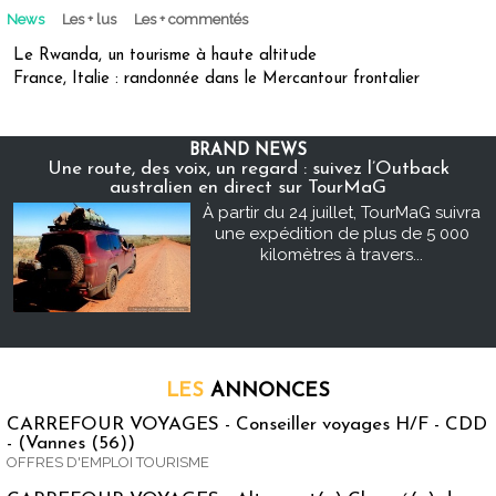
News
Les + lus
Les + commentés
Le Rwanda, un tourisme à haute altitude
France, Italie : randonnée dans le Mercantour frontalier
BRAND NEWS
Une route, des voix, un regard : suivez l’Outback
australien en direct sur TourMaG
À partir du 24 juillet, TourMaG suivra
une expédition de plus de 5 000
kilomètres à travers...
LES
ANNONCES
CARREFOUR VOYAGES - Conseiller voyages H/F - CDD
- (Vannes (56))
OFFRES D'EMPLOI TOURISME