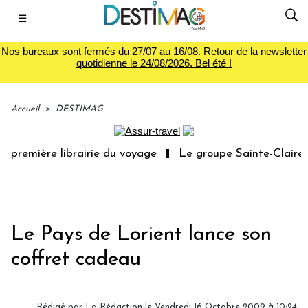
☰
Nos bureaux sont fermés du 27/07 au 16/08. Retour de la newsletter
quotidienne le 24/08/2026. Bel été !
Accueil
>
DESTIMAG
 première librairie du voyage
Le groupe Sainte-Claire r
Le Pays de Lorient lance son
coffret cadeau
Rédigé par
La Rédaction
le Vendredi 16 Octobre 2009 à 10:24