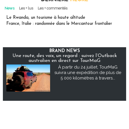
News
Les + lus
Les + commentés
Le Rwanda, un tourisme à haute altitude
France, Italie : randonnée dans le Mercantour frontalier
BRAND NEWS
Une route, des voix, un regard : suivez l’Outback
australien en direct sur TourMaG
À partir du 24 juillet, TourMaG
suivra une expédition de plus de
5 000 kilomètres à travers...