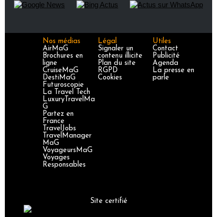
Nos médias
Légal
Utiles
AirMaG
Signaler un
Contact
Brochures en
contenu illicite
Publicité
ligne
Plan du site
Agenda
CruiseMaG
RGPD
La presse en
DestiMaG
Cookies
parle
Futuroscopie
La Travel Tech
LuxuryTravelMa
G
Partez en
France
TravelJobs
TravelManager
MaG
VoyageursMaG
Voyages
Responsables
Site certifié