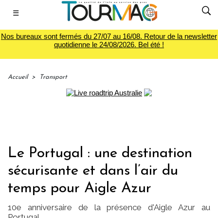
☰
Nos bureaux sont fermés du 27/07 au 16/08. Retour de la newsletter
quotidienne le 24/08/2026. Bel été !
Accueil
>
Transport
Le Portugal : une destination
sécurisante et dans l’air du
temps pour Aigle Azur
10e anniversaire de la présence d'Aigle Azur au
Portugal