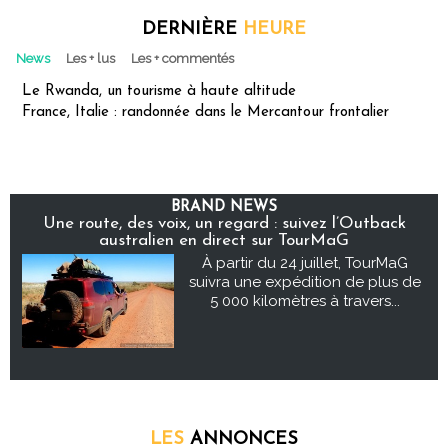
DERNIÈRE
HEURE
News
Les + lus
Les + commentés
Le Rwanda, un tourisme à haute altitude
France, Italie : randonnée dans le Mercantour frontalier
BRAND NEWS
Une route, des voix, un regard : suivez l’Outback
australien en direct sur TourMaG
À partir du 24 juillet, TourMaG
suivra une expédition de plus de
5 000 kilomètres à travers...
LES
ANNONCES