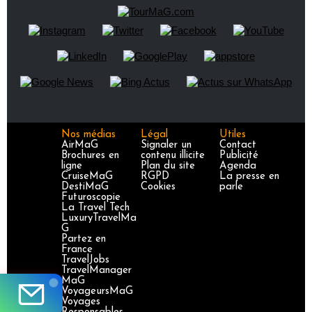
Nos médias
Légal
Utiles
AirMaG
Signaler un
Contact
Brochures en
contenu illicite
Publicité
ligne
Plan du site
Agenda
CruiseMaG
RGPD
La presse en
DestiMaG
Cookies
parle
Futuroscopie
La Travel Tech
LuxuryTravelMa
G
Partez en
France
TravelJobs
TravelManager
MaG
VoyageursMaG
Voyages