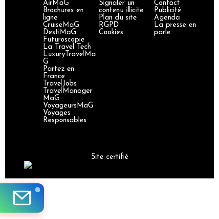
AirMaG
Signaler un
Contact
Brochures en
contenu illicite
Publicité
ligne
Plan du site
Agenda
CruiseMaG
RGPD
La presse en
DestiMaG
Cookies
parle
Futuroscopie
La Travel Tech
LuxuryTravelMa
G
Partez en
France
TravelJobs
TravelManager
MaG
VoyageursMaG
Voyages
Responsables
Site certifié