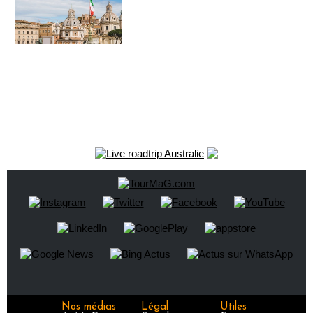
Nos médias
Légal
Utiles