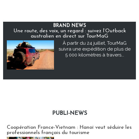
BRAND NEWS
Une route, des voix, un regard : suivez l’Outback
australien en direct sur TourMaG
À partir du 24 juillet, TourMaG
suivra une expédition de plus de
5 000 kilomètres à travers...
PUBLI-NEWS
Publi-news
Coopération France-Vietnam : Hanoï veut séduire les
professionnels français du tourisme