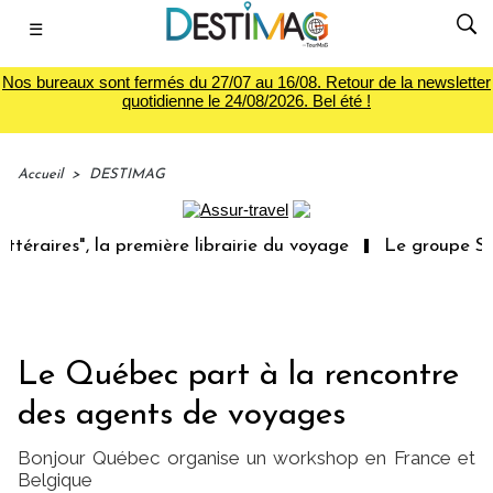
☰
Nos bureaux sont fermés du 27/07 au 16/08. Retour de la newsletter
quotidienne le 24/08/2026. Bel été !
Accueil
>
DESTIMAG
éraires", la première librairie du voyage
Le groupe Sain
Le Québec part à la rencontre
des agents de voyages
Bonjour Québec organise un workshop en France et
Belgique