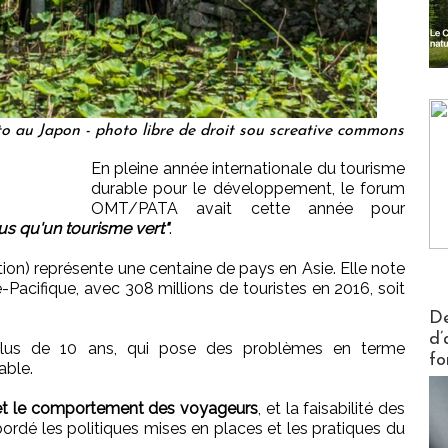
o au Japon - photo libre de droit sou screative commons
En pleine année internationale du tourisme
durable pour le développement, le forum
OMT/PATA avait cette année pour
lus qu'un tourisme vert"
.
tion) représente une centaine de pays en Asie. Elle note
e-Pacifique, avec 308 millions de touristes en 2016, soit
Actus V
De
d’
plus de 10 ans, qui pose des problèmes en terme
fo
able.
 et le comportement des voyageurs
, et la faisabilité des
abordé les politiques mises en places et les pratiques du