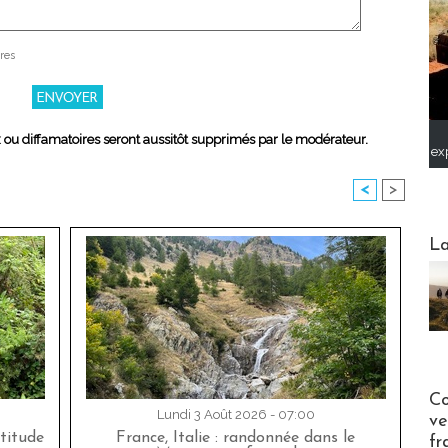
res
x ou diffamatoires seront aussitôt supprimés par le modérateur.
ex
<
>
Webinai
La
Publi-n
Co
Lundi 3 Août 2026 - 07:00
ve
titude
France, Italie : randonnée dans le
fr