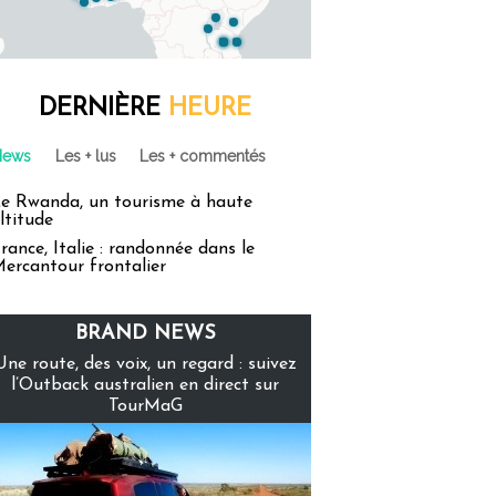
DERNIÈRE
HEURE
News
Les + lus
Les + commentés
e Rwanda, un tourisme à haute
ltitude
rance, Italie : randonnée dans le
ercantour frontalier
BRAND NEWS
Une route, des voix, un regard : suivez
l’Outback australien en direct sur
TourMaG