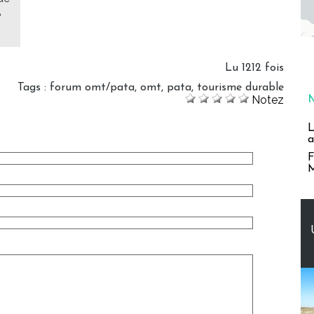
?
Lu 1212 fois
Tags
:
forum omt/pata
,
omt
,
pata
,
tourisme durable
Notez
L
a
F
M