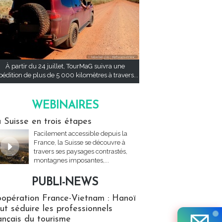
À partir du 24 juillet, TourMaG suivra une
pédition de plus de 5 000 kilomètres à travers...
WEBINAIRES
res
 Suisse en trois étapes
Facilement accessible depuis la
France, la Suisse se découvre à
travers ses paysages contrastés,
montagnes imposantes,...
PUBLI-NEWS
ews
opération France-Vietnam : Hanoï
ut séduire les professionnels
ançais du tourisme