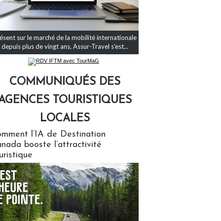
ésent sur le marché de la mobilité internationale
depuis plus de vingt ans, Assur-Travel s'est...
COMMUNIQUÉS DES
AGENCES TOURISTIQUES
LOCALES
qués des agences touristiques locales
mment l’IA de Destination
nada booste l’attractivité
uristique