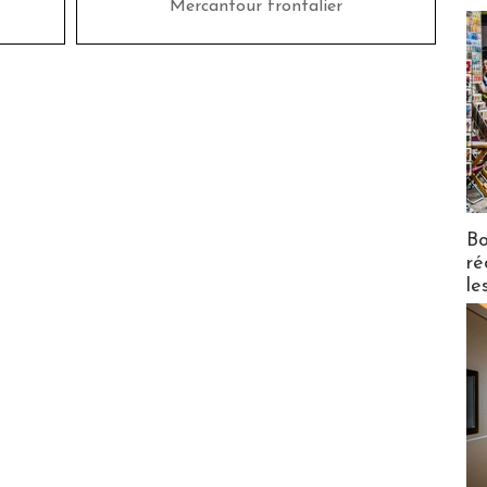
Mercantour frontalier
Bo
ré
le