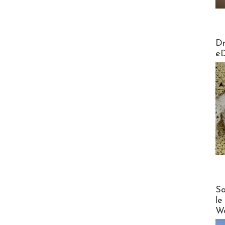
AirMa
Dr
e
Cruise
Sa
le
Wo