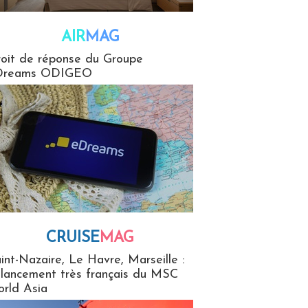
AIR
MAG
G
oit de réponse du Groupe
Dreams ODIGEO
CRUISE
MAG
MaG
int-Nazaire, Le Havre, Marseille :
 lancement très français du MSC
rld Asia