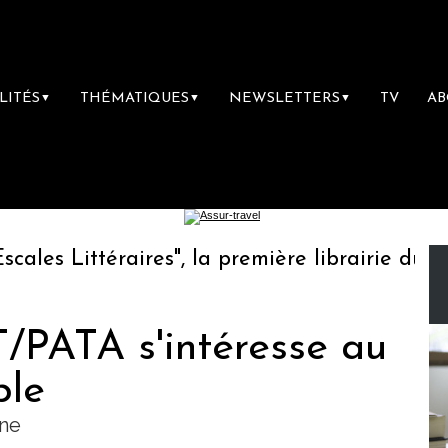
LITÉS
THÉMATIQUES
NEWSLETTERS
TV
A
▼
▼
▼
s Littéraires", la première librairie du voya
PATA s'intéresse au
ble
ne