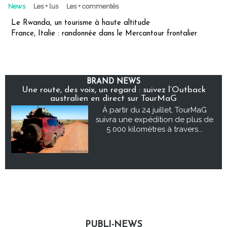
News
Les + lus
Les + commentés
Le Rwanda, un tourisme à haute altitude
France, Italie : randonnée dans le Mercantour frontalier
BRAND NEWS
Une route, des voix, un regard : suivez l’Outback
australien en direct sur TourMaG
À partir du 24 juillet, TourMaG
suivra une expédition de plus de
5 000 kilomètres à travers...
PUBLI-NEWS