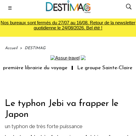
☰
Nos bureaux sont fermés du 27/07 au 16/08. Retour de la newsletter
quotidienne le 24/08/2026. Bel été !
Accueil
>
DESTIMAG
remière librairie du voyage
Le groupe Sainte-Claire rac
Le typhon Jebi va frapper le
Japon
un typhon de très forte puissance