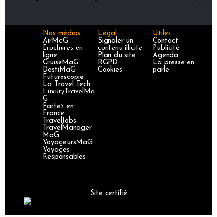
Nos médias
Légal
Utiles
AirMaG
Signaler un
Contact
Brochures en
contenu illicite
Publicité
ligne
Plan du site
Agenda
CruiseMaG
RGPD
La presse en
DestiMaG
Cookies
parle
Futuroscopie
La Travel Tech
LuxuryTravelMa
G
Partez en
France
TravelJobs
TravelManager
MaG
VoyageursMaG
Voyages
Responsables
Site certifié