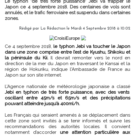
Le typhon "de très forte puissance" Jebi va frapper le
Japon ce 4 septembre 2018. Des centaines de vols sont
annulés, et le trafic ferroviaire est suspendu dans certaines
zones.
Rédigé par
La Rédaction
le Mardi 4 Septembre 2018 à 10:02
Ce 4 septembre 2018,
le typhon Jebi va toucher le Japon
dans une zone comprise entre l’est de Kyushu, Shikoku et
la péninsule du Kii.
Il devrait remonter vers le nord en
direction de la mer du Japon en traversant le Kansai et la
région de Hokuriku, indique l'Ambassade de France au
Japon sur son site internet.
L’Agence nationale de météorologie japonaise a classé
Jebi en typhon de très forte puissance, avec des vents
oscillant entre 45m/s et 65m/s et des précipitations
pouvant atteindre jusqu’à 400ml/h.
Les Français qui seraient amenés à se déplacement dans
cette zone sont invités à se tenir informés et suivre les
recommandations des autorités locales. Il convient
notamment d’accorder
une attention particulière aux