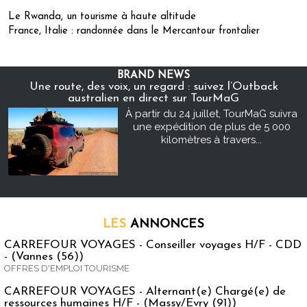
Le Rwanda, un tourisme à haute altitude
France, Italie : randonnée dans le Mercantour frontalier
BRAND NEWS
Une route, des voix, un regard : suivez l’Outback
australien en direct sur TourMaG
À partir du 24 juillet, TourMaG suivra
une expédition de plus de 5 000
kilomètres à travers...
LES
ANNONCES
CARREFOUR VOYAGES - Conseiller voyages H/F - CDD
- (Vannes (56))
OFFRES D'EMPLOI TOURISME
CARREFOUR VOYAGES - Alternant(e) Chargé(e) de
ressources humaines H/F - (Massy/Evry (91))