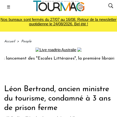
☰
Nos bureaux sont fermés du 27/07 au 16/08. Retour de la newsletter
quotidienne le 24/08/2026. Bel été !
Accueil
>
People
ancement des "Escales Littéraires", la première librairie du
Léon Bertrand, ancien ministre
du tourisme, condamné à 3 ans
de prison ferme