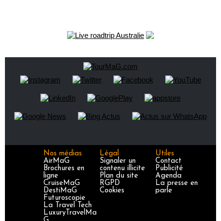
Nos médias
Légal
Utiles
AirMaG
Signaler un
Contact
Brochures en
contenu illicite
Publicité
ligne
Plan du site
Agenda
CruiseMaG
RGPD
La presse en
DestiMaG
Cookies
parle
Futuroscopie
La Travel Tech
LuxuryTravelMa
G