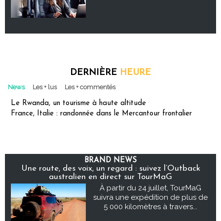
DERNIÈRE
HEURE
News
Les + lus
Les + commentés
Le Rwanda, un tourisme à haute altitude
France, Italie : randonnée dans le Mercantour frontalier
BRAND NEWS
Une route, des voix, un regard : suivez l’Outback
australien en direct sur TourMaG
À partir du 24 juillet, TourMaG
suivra une expédition de plus de
5 000 kilomètres à travers...