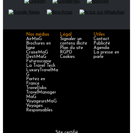
Nos médias
Légal
Utiles
AirMaG
Signaler un
Contact
Brochures en
contenu illicite
Publicité
ligne
Plan du site
Agenda
CruiseMaG
RGPD
La presse en
DestiMaG
Cookies
parle
Futuroscopie
La Travel Tech
LuxuryTravelMa
G
Partez en
France
TravelJobs
TravelManager
MaG
VoyageursMaG
Voyages
Responsables
Site certifié