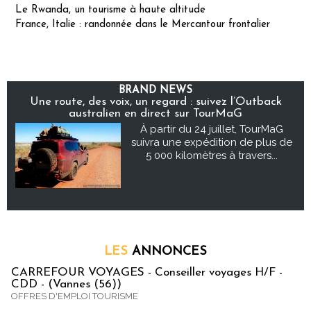
Le Rwanda, un tourisme à haute altitude
France, Italie : randonnée dans le Mercantour frontalier
BRAND NEWS
Une route, des voix, un regard : suivez l’Outback
australien en direct sur TourMaG
À partir du 24 juillet, TourMaG
suivra une expédition de plus de
5 000 kilomètres à travers...
LES
ANNONCES
CARREFOUR VOYAGES - Conseiller voyages H/F -
CDD - (Vannes (56))
OFFRES D'EMPLOI TOURISME