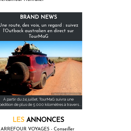
BRAND NEWS
Une route, des voix, un regard : suivez
l’Outback australien en direct sur
TourMaG
À partir du 24 juillet, TourMaG suivra une
pédition de plus de 5 000 kilomètres à travers...
LES
ANNONCES
ARREFOUR VOYAGES - Conseiller