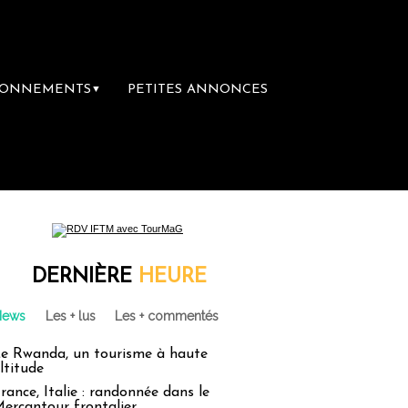
BONNEMENTS
PETITES ANNONCES
▼
DERNIÈRE
HEURE
News
Les + lus
Les + commentés
e Rwanda, un tourisme à haute
ltitude
rance, Italie : randonnée dans le
ercantour frontalier