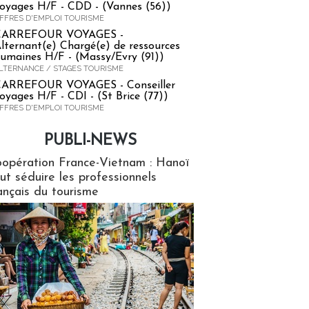
oyages H/F - CDD - (Vannes (56))
FFRES D'EMPLOI TOURISME
CARREFOUR VOYAGES -
lternant(e) Chargé(e) de ressources
umaines H/F - (Massy/Evry (91))
LTERNANCE / STAGES TOURISME
ARREFOUR VOYAGES - Conseiller
oyages H/F - CDI - (St Brice (77))
FFRES D'EMPLOI TOURISME
PUBLI-NEWS
ews
opération France-Vietnam : Hanoï
ut séduire les professionnels
ançais du tourisme