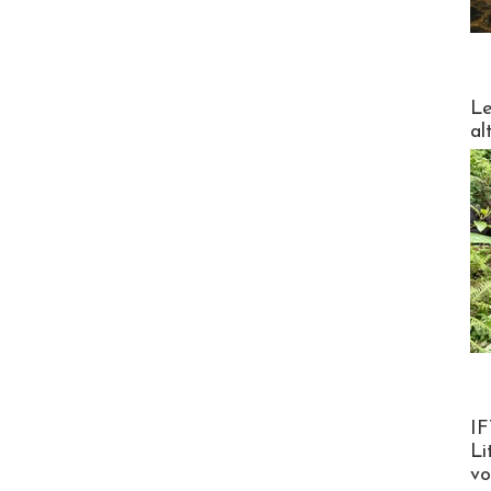
DESTI
Le
al
Product
IF
Li
v