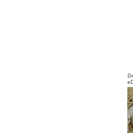
AirMa
Dr
e