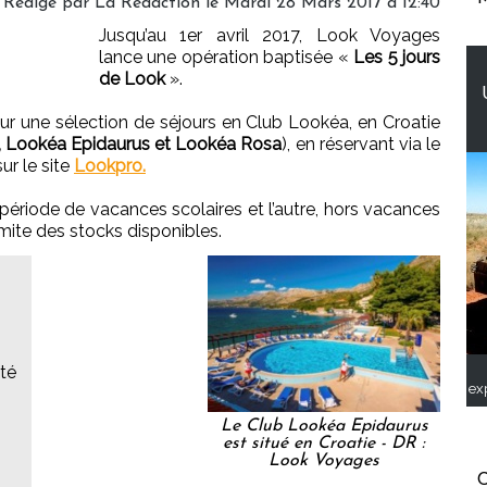
Rédigé par
La Rédaction
le Mardi 28 Mars 2017 à 12:40
Jusqu’au 1er avril 2017, Look Voyages
lance une opération baptisée «
Les 5 jours
de Look
».
ur une sélection de séjours en Club Lookéa, en Croatie
, Lookéa Epidaurus et Lookéa Rosa
), en réservant via le
ur le site
Lookpro.
n période de vacances scolaires et l’autre, hors vacances
limite des stocks disponibles.
ité
ex
Le Club Lookéa Epidaurus
est situé en Croatie - DR :
Look Voyages
C