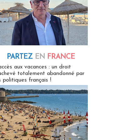
PARTEZ
EN
FRANCE
 en France
accès aux vacances : un droit
achevé totalement abandonné par
s politiques français !