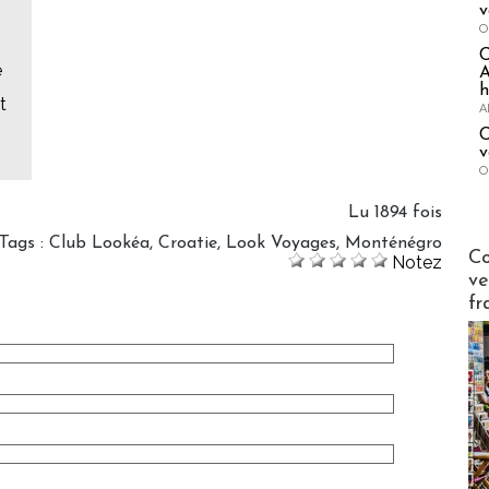
v
O
e
A
h
t
A
C
v
O
Lu 1894 fois
Tags
:
Club Lookéa
,
Croatie
,
Look Voyages
,
Monténégro
Publi-n
Co
Notez
ve
fr