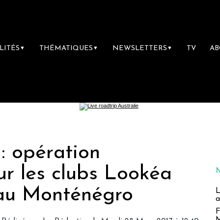
LITÉS
THÉMATIQUES
NEWSLETTERS
TV
A
▼
▼
▼
: opération
ur les clubs Lookéa
 au Monténégro
L
a
F
M