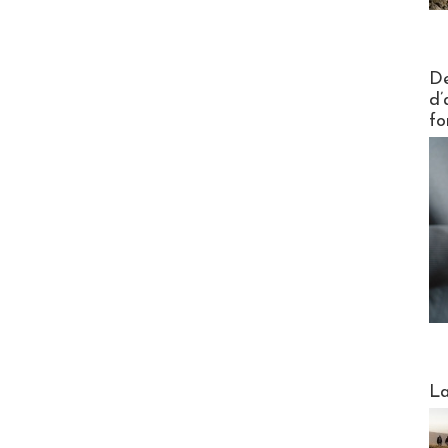
Actus V
De
d’
fo
Webinai
La