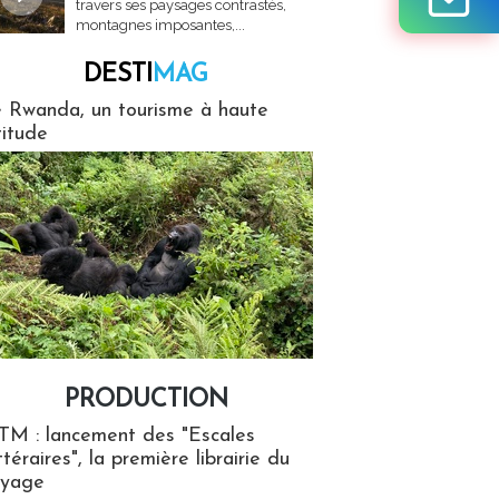
travers ses paysages contrastés,
montagnes imposantes,...
DESTI
MAG
MAG
 Rwanda, un tourisme à haute
titude
PRODUCTION
ion
TM : lancement des "Escales
ttéraires", la première librairie du
oyage