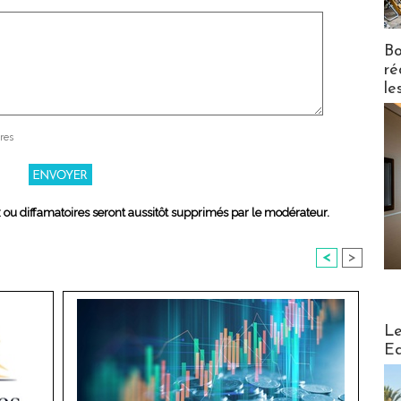
Bo
ré
le
res
x ou diffamatoires seront aussitôt supprimés par le modérateur.
<
>
Distribu
Le
Ed