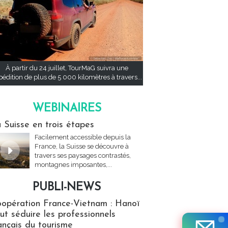
À partir du 24 juillet, TourMaG suivra une
pédition de plus de 5 000 kilomètres à travers...
WEBINAIRES
res
 Suisse en trois étapes
Facilement accessible depuis la
France, la Suisse se découvre à
travers ses paysages contrastés,
montagnes imposantes,...
PUBLI-NEWS
ews
opération France-Vietnam : Hanoï
ut séduire les professionnels
ançais du tourisme