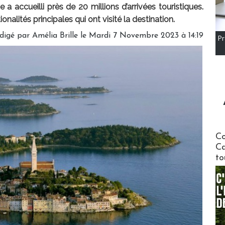
 a accueilli près de 20 millions d’arrivées touristiques.
onalités principales qui ont visité la destination.
digé par
Amélia Brille
le Mardi 7 Novembre 2023 à 14:19
Pr
Communi
Co
Ca
to