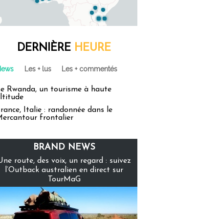
DERNIÈRE
HEURE
News
Les + lus
Les + commentés
e Rwanda, un tourisme à haute
ltitude
rance, Italie : randonnée dans le
ercantour frontalier
BRAND NEWS
Une route, des voix, un regard : suivez
l’Outback australien en direct sur
TourMaG