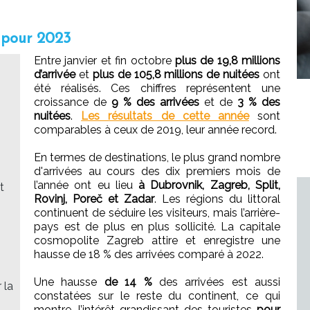
s pour 2023
Entre janvier et fin octobre
plus de 19,8 millions
d’arrivée
et
plus de 105,8 millions de nuitées
ont
été réalisés. Ces chiffres représentent une
croissance de
9 % des arrivées
et de
3 % des
nuitées
.
Les résultats de cette année
sont
comparables à ceux de 2019, leur année record.
En termes de destinations, le plus grand nombre
d'arrivées au cours des dix premiers mois de
l’année ont eu lieu
à Dubrovnik, Zagreb, Split,
t
Rovinj, Poreč et Zadar
. Les régions du littoral
continuent de séduire les visiteurs, mais l’arrière-
pays est de plus en plus sollicité. La capitale
cosmopolite Zagreb attire et enregistre une
hausse de 18 % des arrivées comparé à 2022.
Une hausse
de 14 %
des arrivées est aussi
 la
constatées sur le reste du continent, ce qui
montre, l’intérêt grandissant des touristes
pour