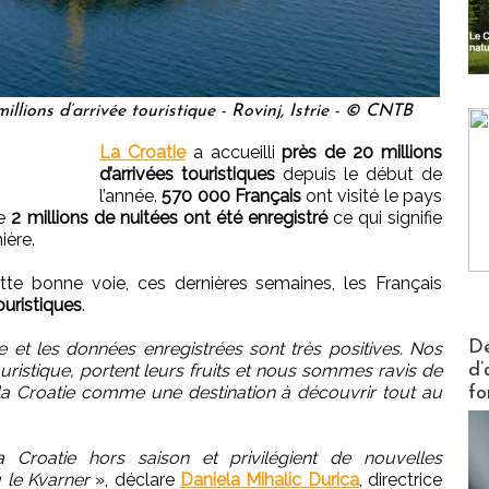
illions d’arrivée touristique - Rovinj, Istrie - © CNTB
La Croatie
a accueilli
près de 20 millions
d’arrivées touristiques
depuis le début de
l’année.
570 000 Français
ont visité le pays
de
2 millions de nuitées ont été enregistré
ce qui signifie
ière.
tte bonne voie, ces dernières semaines, les Français
ouristiques
.
Actus V
De
 et les données enregistrées sont très positives. Nos
d’
ouristique, portent leurs fruits et nous sommes ravis de
la Croatie comme une destination à découvrir tout au
fo
a Croatie hors saison et privilégient de nouvelles
u le Kvarner
», déclare
Daniela Mihalic Durica
, directrice