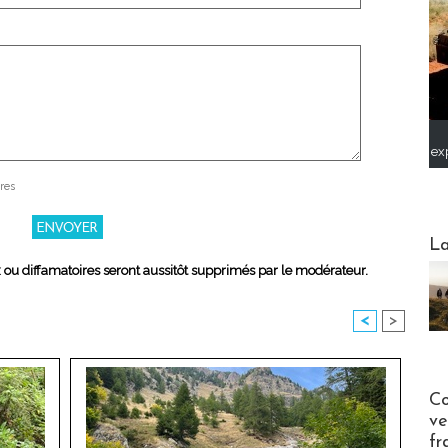
ex
res
Webinai
La
x ou diffamatoires seront aussitôt supprimés par le modérateur.
<
>
Publi-n
Co
ve
fr