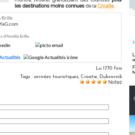
les destinations moins connues
de la
Croatie
.
 Brille
rMaG.com
es d'Amélia Brille
L
Actualités
a
F
Lu 1770 fois
M
Tags
:
arrivées touristiques
,
Croatie
,
Dubrovnik
Notez