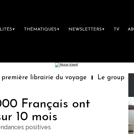
LITÉS
THÉMATIQUES
NEWSLETTERS
TV
A
▼
▼
▼
emière librairie du voyage
Le groupe Saint
000 Français ont
sur 10 mois
tendances positives