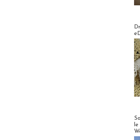
AirMa
Dr
e
Cruise
Sa
le
Wo