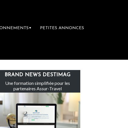
BONNEMENTS
PETITES ANNONCES
▼
e-Claire rachète Eden Tour
L’accès aux va
BRAND NEWS DESTIMAG
Une formation simplifiée pour les
partenaires Assur-Travel