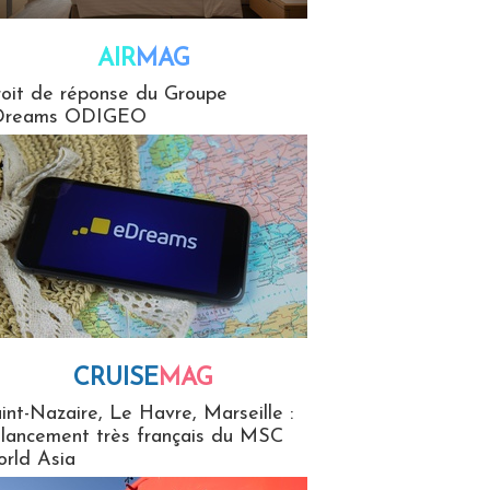
AIR
MAG
G
oit de réponse du Groupe
Dreams ODIGEO
CRUISE
MAG
MaG
int-Nazaire, Le Havre, Marseille :
 lancement très français du MSC
rld Asia