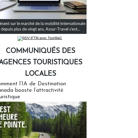
ésent sur le marché de la mobilité internationale
depuis plus de vingt ans, Assur-Travel s'est...
COMMUNIQUÉS DES
AGENCES TOURISTIQUES
LOCALES
qués des agences touristiques locales
mment l’IA de Destination
nada booste l’attractivité
uristique