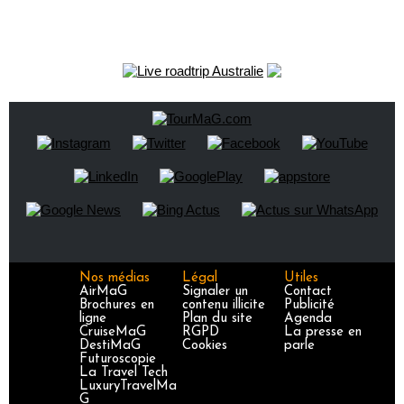
Nos médias
Légal
Utiles
AirMaG
Signaler un
Contact
Brochures en
contenu illicite
Publicité
ligne
Plan du site
Agenda
CruiseMaG
RGPD
La presse en
DestiMaG
Cookies
parle
Futuroscopie
La Travel Tech
LuxuryTravelMa
G