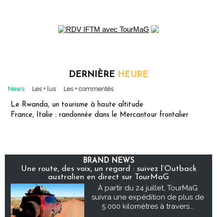
DERNIÈRE
HEURE
News
Les + lus
Les + commentés
Le Rwanda, un tourisme à haute altitude
France, Italie : randonnée dans le Mercantour frontalier
BRAND NEWS
Une route, des voix, un regard : suivez l’Outback
australien en direct sur TourMaG
À partir du 24 juillet, TourMaG
suivra une expédition de plus de
5 000 kilomètres à travers...