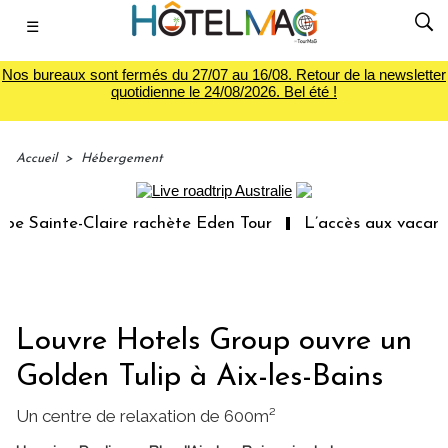
☰
Nos bureaux sont fermés du 27/07 au 16/08. Retour de la newsletter
quotidienne le 24/08/2026. Bel été !
Accueil
>
Hébergement
Sainte-Claire rachète Eden Tour
L’accès aux vacances :
Louvre Hotels Group ouvre un
Golden Tulip à Aix-les-Bains
Un centre de relaxation de 600m²