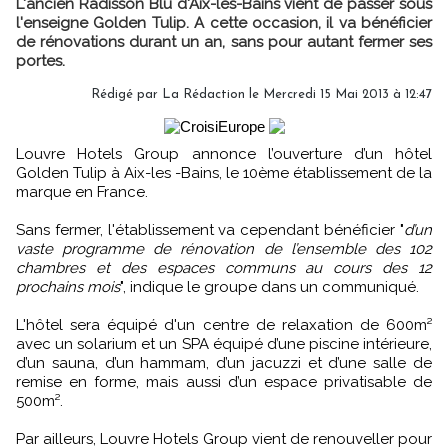
L'ancien Radisson Blu d'Aix-les-Bains vient de passer sous
l'enseigne Golden Tulip. A cette occasion, il va bénéficier
de rénovations durant un an, sans pour autant fermer ses
portes.
Rédigé par
La Rédaction
le Mercredi 15 Mai 2013 à 12:47
Louvre Hotels Group annonce l’ouverture d’un hôtel
Golden Tulip à Aix-les -Bains, le 10ème établissement de la
marque en France.
Sans fermer, l'établissement va cependant bénéficier "
d’un
vaste programme de rénovation de l’ensemble des 102
chambres et des espaces communs au cours des 12
prochains mois
", indique le groupe dans un communiqué.
L'hôtel sera équipé d'un centre de relaxation de 600m²
avec un solarium et un SPA équipé d’une piscine intérieure,
d’un sauna, d’un hammam, d’un jacuzzi et d’une salle de
remise en forme, mais aussi d’un espace privatisable de
500m².
Par ailleurs, Louvre Hotels Group vient de renouveller pour