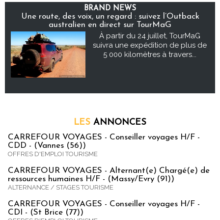
BRAND NEWS
Une route, des voix, un regard : suivez l’Outback
australien en direct sur TourMaG
À partir du 24 juillet, TourMaG
suivra une expédition de plus de
5 000 kilomètres à travers...
LES
ANNONCES
CARREFOUR VOYAGES - Conseiller voyages H/F -
CDD - (Vannes (56))
OFFRES D'EMPLOI TOURISME
CARREFOUR VOYAGES - Alternant(e) Chargé(e) de
ressources humaines H/F - (Massy/Evry (91))
ALTERNANCE / STAGES TOURISME
CARREFOUR VOYAGES - Conseiller voyages H/F -
CDI - (St Brice (77))