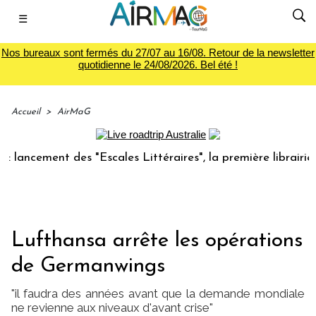
☰
Nos bureaux sont fermés du 27/07 au 16/08. Retour de la newsletter
quotidienne le 24/08/2026. Bel été !
Accueil
>
AirMaG
cement des "Escales Littéraires", la première librairie du v
Lufthansa arrête les opérations
de Germanwings
"il faudra des années avant que la demande mondiale
ne revienne aux niveaux d'avant crise"