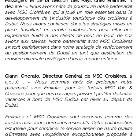
Passagers et de la Gestion des Pays chez Emirates
, a
déclaré : «
Nous avons hâte de poursuivre notre partenariat
avec MSC Croisières, qui a joué un rôle essentiel dans le
développement de l'industrie touristique des croisières à
Dubaï. Nous avons confiance dans les stratégies mises en
place, travaillant en étroite collaboration pour offrir une
expérience fluide à nos clients de bout en bout, de nos
avions aux navires. Notre partenariat avec MSC Croisières
s’inscrit parfaitement dans notre stratégie de renforcement
du positionnement de Dubaï en tant que destination de
croisière hivernale privilégiée dans le monde entier
. »
Gianni Onorato, Directeur Général de MSC Croisières
, a
ajouté : «
Nous sommes ravis de prolonger notre
partenariat avec Emirates pour les forfaits MSC Vols &
Croisière, pour que nos passagers puissent profiter de belles
vacances à bord de MSC Euribia cet hiver au départ de
Dubaï.
Emirates et MSC Croisières sont reconnus comme des
leaders dans leurs domaines respectifs. Cette collaboration
est idéale pour combiner le service aérien de haute qualité
d'Emirates avec l'expérience exceptionnelle proposée à