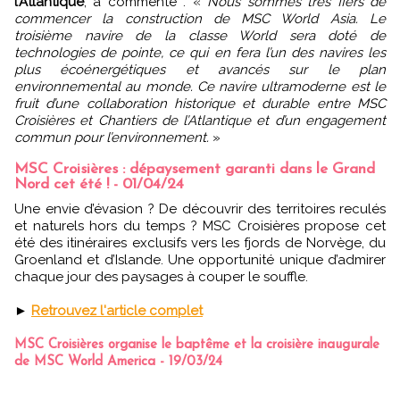
l’Atlantique
, a commenté : «
Nous sommes très fiers de
commencer la construction de MSC World Asia. Le
troisième navire de la classe World sera doté de
technologies de pointe, ce qui en fera l’un des navires les
plus écoénergétiques et avancés sur le plan
environnemental au monde. Ce navire ultramoderne est le
fruit d’une collaboration historique et durable entre MSC
Croisières et Chantiers de l’Atlantique et d’un engagement
commun pour l’environnement.
»
MSC Croisières : dépaysement garanti dans le Grand
Nord cet été ! - 01/04/24
Une envie d’évasion ? De découvrir des territoires reculés
et naturels hors du temps ? MSC Croisières propose cet
été des itinéraires exclusifs vers les fjords de Norvège, du
Groenland et d’Islande. Une opportunité unique d’admirer
chaque jour des paysages à couper le souffle.
►
Retrouvez l'article complet
MSC Croisières organise le baptême et la croisière inaugurale
de MSC World America - 19/03/24