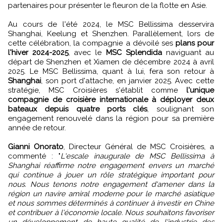
partenaires pour présenter le fleuron de la flotte en Asie.
Au cours de l'été 2024, le MSC Bellissima desservira
Shanghai, Keelung et Shenzhen. Parallèlement, lors de
cette célébration, la compagnie a dévoilé ses
plans pour
l'hiver 2024-2025
, avec le
MSC Splendida
naviguant au
départ de Shenzhen et Xiamen de décembre 2024 à avril
2025. Le MSC Bellissima, quant à lui, fera son retour à
Shanghai
, son port d'attache, en janvier 2025. Avec cette
stratégie, MSC Croisières s'établit comme
l'unique
compagnie de croisière internationale à déployer deux
bateaux depuis quatre ports clés
, soulignant son
engagement renouvelé dans la région pour sa première
année de retour.
Gianni Onorato
, Directeur Général de MSC Croisières, a
commenté : "
L'escale inaugurale de MSC Bellissima à
Shanghai réaffirme notre engagement envers un marché
qui continue à jouer un rôle stratégique important pour
nous. Nous tenons notre engagement d'amener dans la
région un navire amiral moderne pour le marché asiatique
et nous sommes déterminés à continuer à investir en Chine
et contribuer à l'économie locale. Nous souhaitons favoriser
un développement de haute qualité de l'industrie des