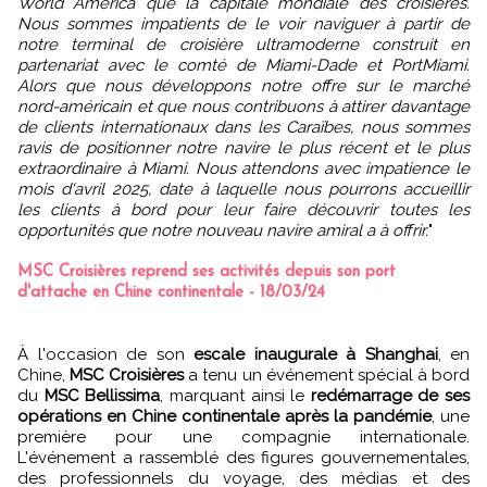
World America que la capitale mondiale des croisières.
Nous sommes impatients de le voir naviguer à partir de
notre terminal de croisière ultramoderne construit en
partenariat avec le comté de Miami-Dade et PortMiami.
Alors que nous développons notre offre sur le marché
nord-américain et que nous contribuons à attirer davantage
de clients internationaux dans les Caraïbes, nous sommes
ravis de positionner notre navire le plus récent et le plus
extraordinaire à Miami. Nous attendons avec impatience le
mois d'avril 2025, date à laquelle nous pourrons accueillir
les clients à bord pour leur faire découvrir toutes les
opportunités que notre nouveau navire amiral a à offrir.
"
MSC Croisières reprend ses activités depuis son port
d'attache en Chine continentale - 18/03/24
À l'occasion de son
escale inaugurale à Shanghai
, en
Chine,
MSC Croisières
a tenu un événement spécial à bord
du
MSC Bellissima
, marquant ainsi le
redémarrage de ses
opérations en Chine continentale après la pandémie
, une
première pour une compagnie internationale.
L'événement a rassemblé des figures gouvernementales,
des professionnels du voyage, des médias et des