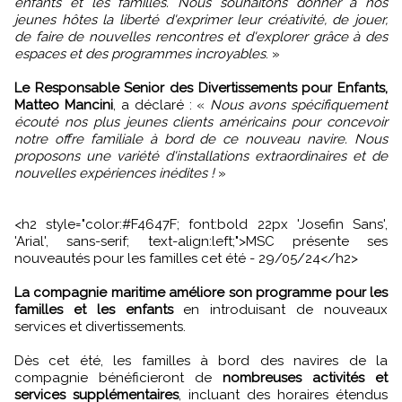
enfants et les familles. Nous souhaitons donner à nos
jeunes hôtes la liberté d'exprimer leur créativité, de jouer,
de faire de nouvelles rencontres et d'explorer grâce à des
espaces et des programmes incroyables
. »
Le Responsable Senior des Divertissements pour Enfants,
Matteo Mancini
, a déclaré : «
Nous avons spécifiquement
écouté nos plus jeunes clients américains pour concevoir
notre offre familiale à bord de ce nouveau navire. Nous
proposons une variété d'installations extraordinaires et de
nouvelles expériences inédites !
»
<h2 style="color:#F4647F; font:bold 22px 'Josefin Sans',
'Arial', sans-serif; text-align:left;">MSC présente ses
nouveautés pour les familles cet été - 29/05/24</h2>
La compagnie maritime améliore son programme pour les
familles et les enfants
en introduisant de nouveaux
services et divertissements.
Dès cet été, les familles à bord des navires de la
compagnie bénéficieront de
nombreuses activités et
services supplémentaires
, incluant des horaires étendus