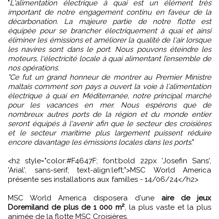
"
L'alimentation électrique à quai est un élément très
important de notre engagement continu en faveur de la
décarbonation. La majeure partie de notre flotte est
équipée pour se brancher électriquement à quai et ainsi
éliminer les émissions et améliorer la qualité de l'air lorsque
les navires sont dans le port. Nous pouvons éteindre les
moteurs, l'électricité locale à quai alimentant l’ensemble de
nos opérations.
"Ce fut un grand honneur de montrer au Premier Ministre
maltais comment son pays a ouvert la voie à l'alimentation
électrique à quai en Méditerranée, notre principal marché
pour les vacances en mer. Nous espérons que de
nombreux autres ports de la région et du monde entier
seront équipés à l'avenir afin que le secteur des croisières
et le secteur maritime plus largement puissent réduire
encore davantage les émissions locales dans les ports
."
<h2 style="color:#F4647F; font:bold 22px 'Josefin Sans',
'Arial', sans-serif; text-align:left;">MSC World America
présente ses installations aux familles - 14/06/24</h2>
MSC World America disposera d'une
aire de jeux
Doremiland de plus de 1 000 m²
, la plus vaste et la plus
animée de la flotte MSC Croisières.