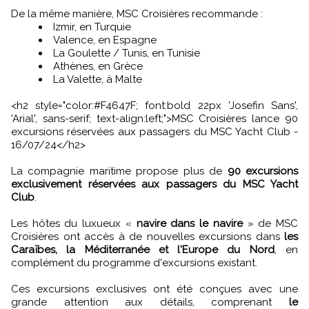
De la même manière, MSC Croisières recommande :
Izmir, en Turquie
Valence, en Espagne
La Goulette / Tunis, en Tunisie
Athènes, en Grèce
La Valette, à Malte
<h2 style="color:#F4647F; font:bold 22px 'Josefin Sans',
'Arial', sans-serif; text-align:left;">MSC Croisières lance 90
excursions réservées aux passagers du MSC Yacht Club -
16/07/24</h2>
La compagnie maritime propose plus de
90 excursions
exclusivement réservées aux passagers du MSC Yacht
Club
.
Les hôtes du luxueux «
navire dans le navire
» de MSC
Croisières ont accès à de nouvelles excursions dans
les
Caraïbes, la Méditerranée et l'Europe du Nord
, en
complément du programme d'excursions existant.
Ces excursions exclusives ont été conçues avec une
grande attention aux détails, comprenant
le