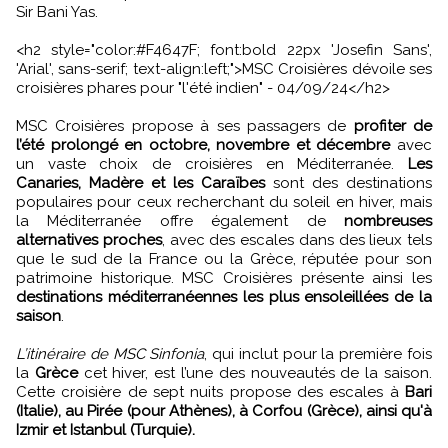
Sir Bani Yas.
<h2 style="color:#F4647F; font:bold 22px 'Josefin Sans',
'Arial', sans-serif; text-align:left;">MSC Croisières dévoile ses
croisières phares pour "l'été indien" - 04/09/24</h2>
MSC Croisières propose à ses passagers de
profiter de
l’été prolongé en octobre, novembre et décembre
avec
un vaste choix de croisières en Méditerranée.
Les
Canaries, Madère et les Caraïbes
sont des destinations
populaires pour ceux recherchant du soleil en hiver, mais
la Méditerranée offre également de
nombreuses
alternatives proches
, avec des escales dans des lieux tels
que le sud de la France ou la Grèce, réputée pour son
patrimoine historique. MSC Croisières présente ainsi les
destinations méditerranéennes les plus ensoleillées de la
saison
.
L’itinéraire de MSC Sinfonia
, qui inclut pour la première fois
la
Grèce
cet hiver, est l’une des nouveautés de la saison.
Cette croisière de sept nuits propose des escales à
Bari
(Italie), au Pirée (pour Athènes), à Corfou (Grèce), ainsi qu'à
Izmir et Istanbul (Turquie).