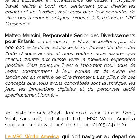
travail réalisé à bord, non seulement pour divertir les
enfants et les familles, mais aussi pour leur permettre de
vivre des moments uniques, propres à l’expérience MSC
Croisières.
»
Matteo Mancini, Responsable Senior des Divertissements
pour Enfants
, a commenté : «
Nous accueillons plus de
600 000 enfants et adolescents sur l'ensemble de notre
flotte chaque année, et nous voulons nous assurer que
chacun d'entre eux puisse vivre la meilleure expérience
possible. C'est pourquoi il est si important pour nous de
rester constamment à leur écoute et de suivre les
tendances en matière de divertissement. Les piliers de ces
concepts que nous avons concrétisés sont la musique, les
jeux, les innovations digitales et du personnel dédié
spécifiquement formé.
»
<h2 style="color:#F4647F; font:bold 22px 'Josefin Sans',
'Arial', sans-serif; text-align:left;">Le MSC World America
s’appuiera sur un vaste « Yacht Club » - 21/05/24</h2>
Le MSC World America
,
qui doit naviguer au départ de