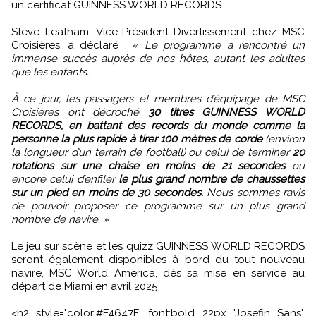
un certificat GUINNESS WORLD RECORDS.
Steve Leatham, Vice-Président Divertissement chez MSC
Croisières, a déclaré : «
Le programme a rencontré un
immense succès auprès de nos hôtes, autant les adultes
que les enfants.
À ce jour, les passagers et membres d’équipage de MSC
Croisières ont décroché
30 titres GUINNESS WORLD
RECORDS, en battant des records du monde comme la
personne la plus rapide à tirer 100 mètres de corde
(environ
la longueur d’un terrain de football) ou celui de terminer
20
rotations sur une chaise en moins de 21 secondes
ou
encore celui d’enfiler
le plus grand nombre de chaussettes
sur un pied en moins de 30 secondes.
Nous sommes ravis
de pouvoir proposer ce programme sur un plus grand
nombre de navire.
»
Le jeu sur scène et les quizz GUINNESS WORLD RECORDS
seront également disponibles à bord du tout nouveau
navire, MSC World America, dès sa mise en service au
départ de Miami en avril 2025
<h2 style="color:#F4647F; font:bold 22px 'Josefin Sans',