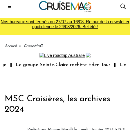
☰
Nos bureaux sont fermés du 27/07 au 16/08. Retour de la newsletter
quotidienne le 24/08/2026. Bel été !
Accueil
>
CruiseMaG
upe Sainte-Claire rachète Eden Tour
L’accès aux vacance
MSC Croisières, les archives
2024
Rédigé par
Manon Morelli
le Lundi 1 Janvier 2024 à 12:31