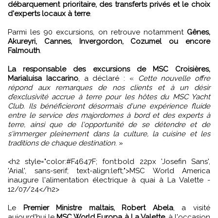
débarquement prioritaire, des transferts privés et le choix
d'experts locaux à terre
.
Parmi les 90 excursions, on retrouve notamment
Gênes,
Akureyri, Cannes, Invergordon, Cozumel ou encore
Falmouth
.
La responsable des excursions de MSC Croisières,
Marialuisa Iaccarino
, a déclaré : «
Cette nouvelle offre
répond aux remarques de nos clients et à un désir
d’exclusivité accrue à terre pour les hôtes du MSC Yacht
Club. Ils bénéficieront désormais d'une expérience fluide
entre le service des majordomes à bord et des experts à
terre, ainsi que de l'opportunité de se détendre et de
s'immerger pleinement dans la culture, la cuisine et les
traditions de chaque destination
. »
<h2 style="color:#F4647F; font:bold 22px 'Josefin Sans',
'Arial', sans-serif; text-align:left;">MSC World America
inaugure l'alimentation électrique à quai à La Valette -
12/07/24</h2>
Le
Premier Ministre maltais, Robert Abela
, a visité
aujourd'hui le
MSC World Europa à La Valette
, à l'occasion