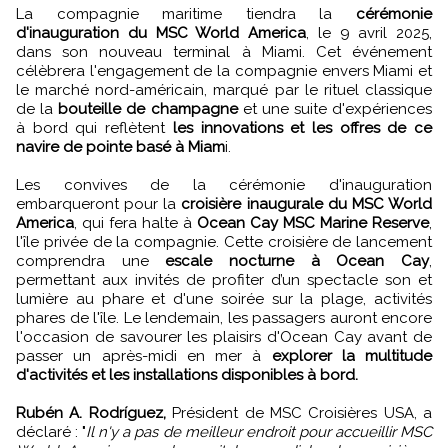
La compagnie maritime tiendra la
cérémonie
d'inauguration du MSC World America
, le 9 avril 2025,
dans son nouveau terminal à Miami. Cet événement
célèbrera l'engagement de la compagnie envers Miami et
le marché nord-américain, marqué par le rituel classique
de la
bouteille de champagne
et une suite d'expériences
à bord qui reflètent
les innovations et les offres de ce
navire de pointe basé à Miam
i.
Les convives de la cérémonie d'inauguration
embarqueront pour la
croisière inaugurale du MSC World
America
, qui fera halte à
Ocean Cay MSC Marine Reserve
,
l'île privée de la compagnie. Cette croisière de lancement
comprendra une
escale nocturne à Ocean Cay
,
permettant aux invités de profiter d’un spectacle son et
lumière au phare et d'une soirée sur la plage, activités
phares de l'île. Le lendemain, les passagers auront encore
l'occasion de savourer les plaisirs d'Ocean Cay avant de
passer un après-midi en mer à
explorer la multitude
d'activités et les installations disponibles à bord.
Rubén A. Rodríguez,
Président de MSC Croisières USA, a
déclaré : "
Il n'y a pas de meilleur endroit pour accueillir MSC