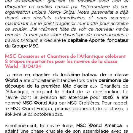
été extrêmement gratifiant de travailler avec Don et
d'apporter ce soutien crucial par l'intermédiaire de son
organisation unique Mercy Ships. Notre partenariat a déjà
donné des résultats extraordinaires et nous sommes
maintenant sur le point d'agrandir leur flotte pour accroître
ce soutien. J'ai vraiment hâte de voir ce nouveau navire
prendre la mer pour aider davantage de communautés à
travers l'Afrique
" a déclaré le
capitaine Aponte, fondateur
du Groupe MSC
.
MSC Croisières et Chantiers de l'Atlantique célèbrent
2 étapes importantes pour les navires de la classe
World - 11/04/24
La
mise en chantier du troisième bateau de la classe
World
a été officiellement lancée lors de la
cérémonie de
découpe de la première tôle d'acier
aux Chantiers de
l'Atlantique, marquant le début de sa construction. Le
navire, dont la livraison est attendue pour
2026
, a été
nommé
MSC World Asia
par MSC Croisières. Pour rappel,
le MSC World Europa, premier paquebot de la classe, a
été livré le 24 octobre 2022.
Simultanément, le navire frère,
MSC World America
, a
atteint une phase cruciale de son assemblage avec sa