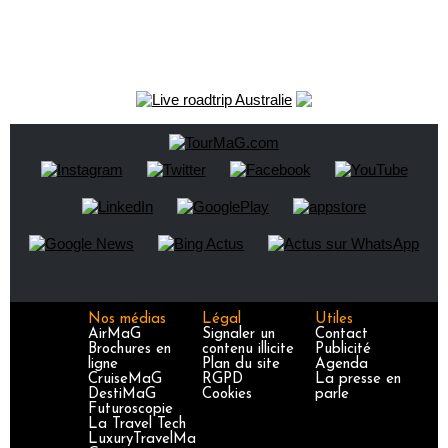
Nos médias
Légal
Utiles
AirMaG
Signaler un
Contact
Brochures en
contenu illicite
Publicité
ligne
Plan du site
Agenda
CruiseMaG
RGPD
La presse en
DestiMaG
Cookies
parle
Futuroscopie
La Travel Tech
LuxuryTravelMa