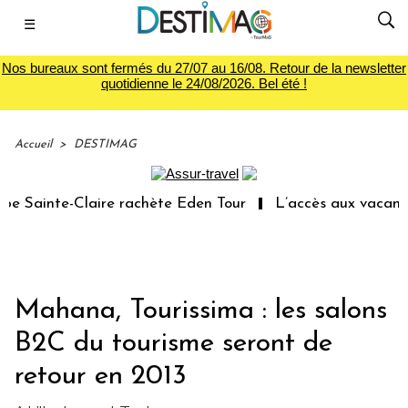
☰
Nos bureaux sont fermés du 27/07 au 16/08. Retour de la newsletter
quotidienne le 24/08/2026. Bel été !
Accueil
>
DESTIMAG
 Sainte-Claire rachète Eden Tour
L’accès aux vacances 
Mahana, Tourissima : les salons
B2C du tourisme seront de
retour en 2013