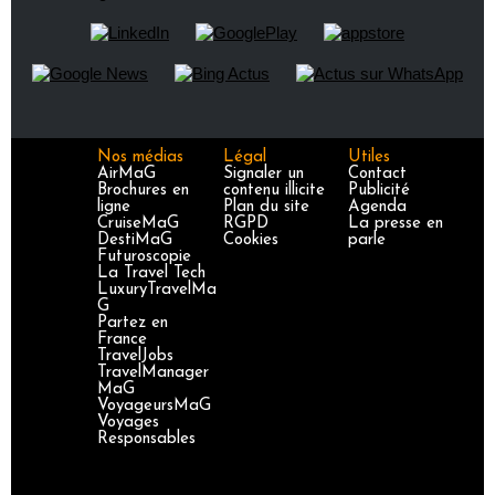
Nos médias
Légal
Utiles
AirMaG
Signaler un
Contact
Brochures en
contenu illicite
Publicité
ligne
Plan du site
Agenda
CruiseMaG
RGPD
La presse en
DestiMaG
Cookies
parle
Futuroscopie
La Travel Tech
LuxuryTravelMa
G
Partez en
France
TravelJobs
TravelManager
MaG
VoyageursMaG
Voyages
Responsables