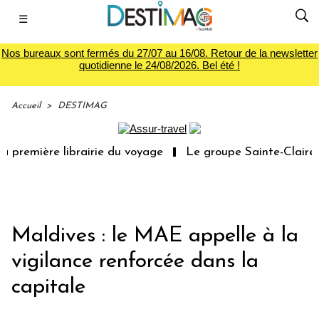
☰
Nos bureaux sont fermés du 27/07 au 16/08. Retour de la newsletter
quotidienne le 24/08/2026. Bel été !
Accueil
>
DESTIMAG
 première librairie du voyage
Le groupe Sainte-Claire r
Maldives : le MAE appelle à la
vigilance renforcée dans la
capitale