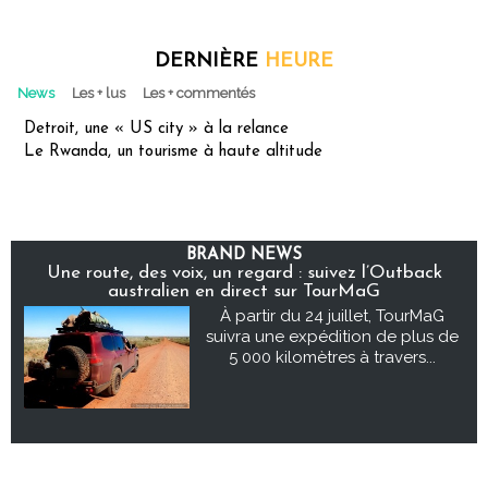
DERNIÈRE
HEURE
News
Les + lus
Les + commentés
Detroit, une « US city » à la relance
Le Rwanda, un tourisme à haute altitude
BRAND NEWS
Une route, des voix, un regard : suivez l’Outback
australien en direct sur TourMaG
À partir du 24 juillet, TourMaG
suivra une expédition de plus de
5 000 kilomètres à travers...