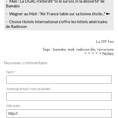
Mali : La DGAC n'interdit "ni le survol, ni la desserte" de
Bamako
Wagner au Mali : "Air France table sur sa bonne étoile..." 🔑
Choice Hotels International s’offre les hôtels américains
de Radisson
Lu 1317 fois
Tags
:
bamako
,
mali
,
radisson blu
,
terrorisme
Notez
Nouveau commentaire :
Nom * :
Adresse email (non publiée) * :
Site web :