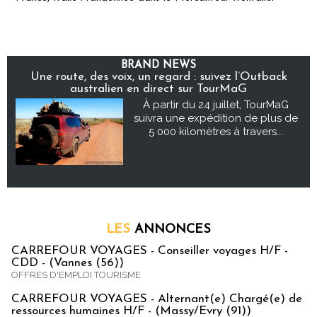
BRAND NEWS
Une route, des voix, un regard : suivez l’Outback
australien en direct sur TourMaG
À partir du 24 juillet, TourMaG
suivra une expédition de plus de
5 000 kilomètres à travers...
LES
ANNONCES
CARREFOUR VOYAGES - Conseiller voyages H/F -
CDD - (Vannes (56))
OFFRES D'EMPLOI TOURISME
CARREFOUR VOYAGES - Alternant(e) Chargé(e) de
ressources humaines H/F - (Massy/Evry (91))