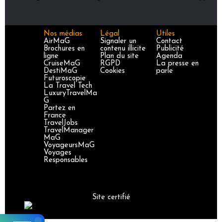
Nos médias
Légal
Utiles
AirMaG
Signaler un
Contact
Brochures en
contenu illicite
Publicité
ligne
Plan du site
Agenda
CruiseMaG
RGPD
La presse en
DestiMaG
Cookies
parle
Futuroscopie
La Travel Tech
LuxuryTravelMa
G
Partez en
France
TravelJobs
TravelManager
MaG
VoyageursMaG
Voyages
Responsables
Site certifié