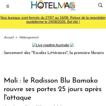
☰
Nos bureaux sont fermés du 27/07 au 16/08. Retour de la newsletter
quotidienne le 24/08/2026. Bel été !
Accueil
>
Hébergement
ncement des "Escales Littéraires", la première librairie du
Mali : le Radisson Blu Bamako
rouvre ses portes 25 jours après
l'attaque