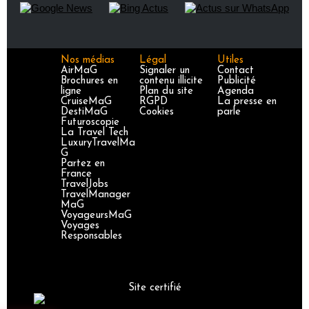
Nos médias
Légal
Utiles
AirMaG
Signaler un
Contact
Brochures en
contenu illicite
Publicité
ligne
Plan du site
Agenda
CruiseMaG
RGPD
La presse en
DestiMaG
Cookies
parle
Futuroscopie
La Travel Tech
LuxuryTravelMa
G
Partez en
France
TravelJobs
TravelManager
MaG
VoyageursMaG
Voyages
Responsables
Site certifié