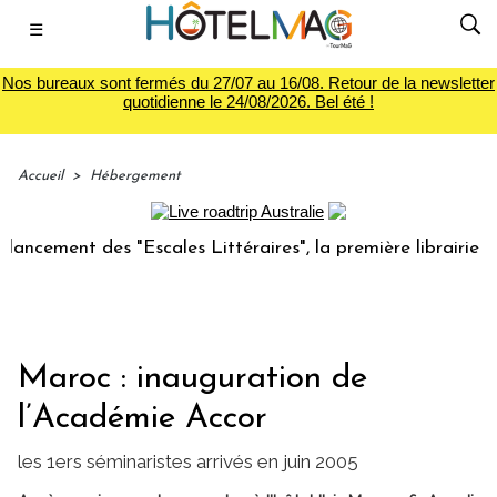
☰
Nos bureaux sont fermés du 27/07 au 16/08. Retour de la newsletter
quotidienne le 24/08/2026. Bel été !
Accueil
>
Hébergement
ement des "Escales Littéraires", la première librairie du vo
Maroc : inauguration de
l’Académie Accor
les 1ers séminaristes arrivés en juin 2005