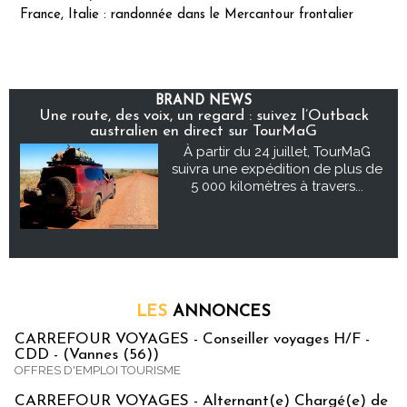
France, Italie : randonnée dans le Mercantour frontalier
BRAND NEWS
Une route, des voix, un regard : suivez l’Outback
australien en direct sur TourMaG
À partir du 24 juillet, TourMaG
suivra une expédition de plus de
5 000 kilomètres à travers...
LES
ANNONCES
CARREFOUR VOYAGES - Conseiller voyages H/F -
CDD - (Vannes (56))
OFFRES D'EMPLOI TOURISME
CARREFOUR VOYAGES - Alternant(e) Chargé(e) de