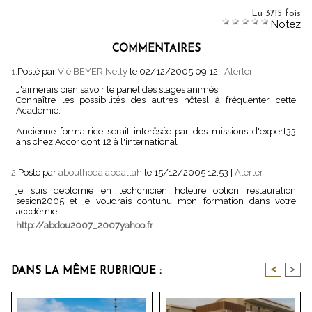
Lu 3715 fois
Notez
COMMENTAIRES
1.
Posté par
Vié BEYER Nelly
le 02/12/2005 09:12
|
Alerter
J'aimerais bien savoir le panel des stages animés
Connaître les possibilités des autres hôtesl à fréquenter cette
Académie.
Ancienne formatrice serait interêsée par des missions d'expert33
ans chez Accor dont 12 à l'international
2.
Posté par
aboulhoda abdallah
le 15/12/2005 12:53
|
Alerter
je suis deplomié en techcnicien hotelire option restauration
sesion2005 et je voudrais contunu mon formation dans votre
accdémie
http://abdou2007_2007yahoo.fr
<
>
DANS LA MÊME RUBRIQUE :