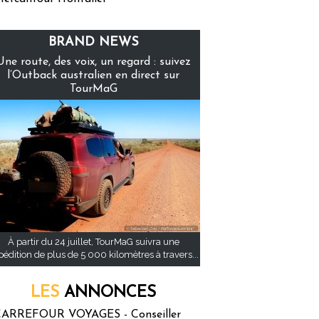
BRAND NEWS
Une route, des voix, un regard : suivez
l’Outback australien en direct sur
TourMaG
À partir du 24 juillet, TourMaG suivra une
pédition de plus de 5 000 kilomètres à travers...
LES
ANNONCES
ARREFOUR VOYAGES - Conseiller