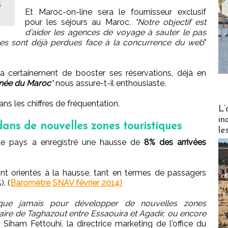
s
Et Maroc-on-line sera le fournisseur exclusif
pour les séjours au Maroc.
"Notre objectif est
d'aider les agences de voyage à sauter le pas
es sont déjà perdues face à la concurrence du web
"
a certainement de booster ses réservations, déjà en
nnée du Maroc
"
nous assure-t-il enthousiaste.
ns les chiffres de fréquentation.
Partez
L’
in
ans de nouvelles zones touristiques
le
, le pays a enregistré une hausse de
8% des arrivées
ont orientés à la hausse, tant en termes de passagers
. (
Baromètre SNAV février 2014)
 que jamais pour développer de nouvelles zones
aire de Taghazout entre Essaouira et Agadir, ou encore
Siham Fettouhi, la directrice marketing de l'office du