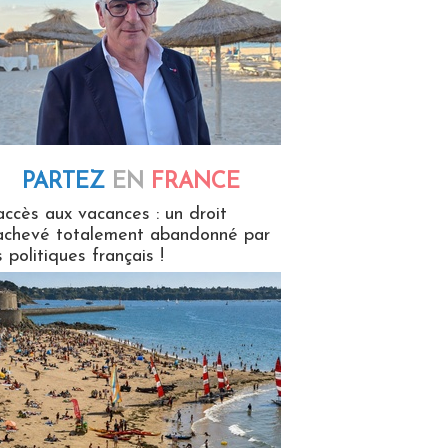
PARTEZ
EN
FRANCE
 en France
accès aux vacances : un droit
achevé totalement abandonné par
s politiques français !