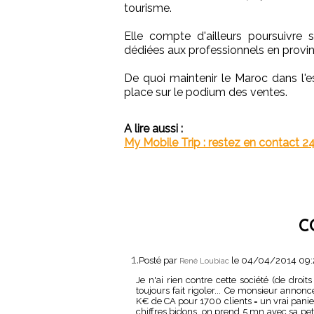
tourisme.
Elle compte d'ailleurs poursuivre
dédiées aux professionnels en provi
De quoi maintenir le Maroc dans l'e
place sur le podium des ventes.
A lire aussi :
My Mobile Trip : restez en contact 2
C
1.
Posté par
le 04/04/2014 09
René Loubiac
Je n'ai rien contre cette société (de droit
toujours fait rigoler... Ce monsieur anno
K€ de CA pour 1700 clients = un vrai pani
chiffres bidons, on prend 5 mn avec sa pet