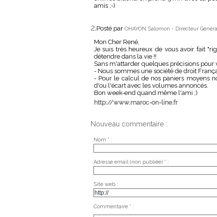
amis ;-)
2.
Posté par
OHAYON Salomon - Directeur Généra
Mon Cher René,
Je suis très heureux de vous avoir fait "
détendre dans la vie !!
Sans m'attarder quelques précisions pour v
- Nous sommes une société de droit França
- Pour le calcul de nos paniers moyens no
d'ou l'écart avec les volumes annoncés.
Bon week-end quand même l'ami ;)
http://www.maroc-on-line.fr
Nouveau commentaire :
Nom * :
Adresse email (non publiée) * :
Site web :
Commentaire * :