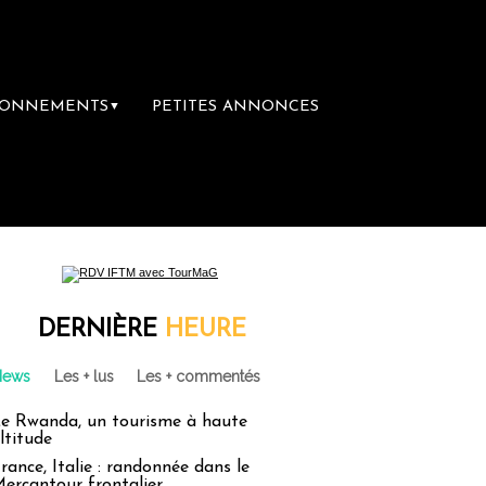
BONNEMENTS
PETITES ANNONCES
▼
DERNIÈRE
HEURE
News
Les + lus
Les + commentés
e Rwanda, un tourisme à haute
ltitude
rance, Italie : randonnée dans le
ercantour frontalier