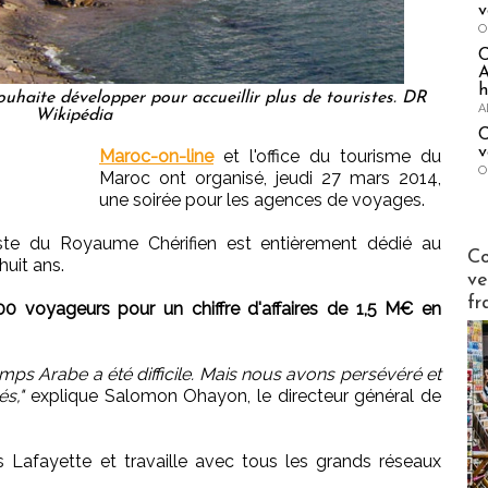
v
O
A
h
uhaite développer pour accueillir plus de touristes. DR
A
Wikipédia
C
v
Maroc-on-line
et l'office du tourisme du
O
Maroc ont organisé, jeudi 27 mars 2014,
une soirée pour les agences de voyages.
liste du Royaume Chérifien est entièrement dédié au
Publi-n
Co
huit ans.
ve
fr
00 voyageurs pour un chiffre d'affaires de 1,5 M€ en
temps Arabe a été difficile. Mais nous avons persévéré et
s,"
explique Salomon Ohayon, le directeur général de
es Lafayette et travaille avec tous les grands réseaux