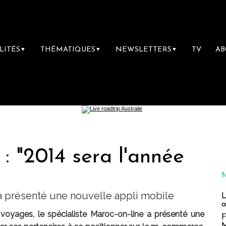
LITÉS
THÉMATIQUES
NEWSLETTERS
TV
A
▼
▼
▼
: "2014 sera l'année
 a présenté une nouvelle appli mobile
L
a
oyages, le spécialiste Maroc-on-line a présenté une
F
M