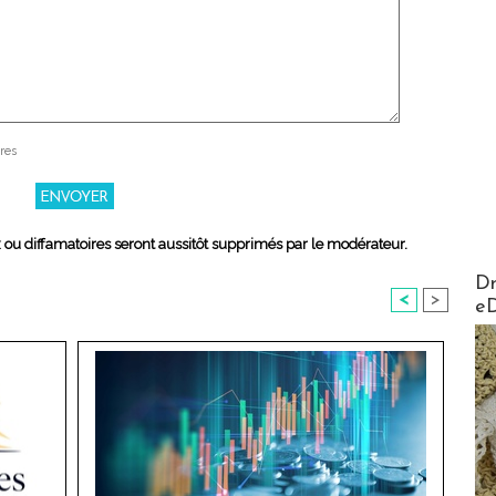
res
x ou diffamatoires seront aussitôt supprimés par le modérateur.
AirMa
Dr
<
>
e