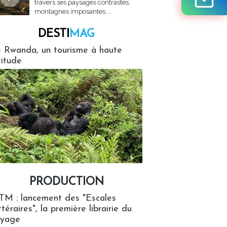
travers ses paysages contrastés,
montagnes imposantes,...
DESTI
MAG
MAG
 Rwanda, un tourisme à haute
titude
PRODUCTION
ion
TM : lancement des "Escales
ttéraires", la première librairie du
oyage