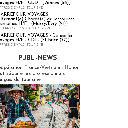
oyages H/F - CDD - (Vannes (56))
FFRES D'EMPLOI TOURISME
CARREFOUR VOYAGES -
lternant(e) Chargé(e) de ressources
umaines H/F - (Massy/Evry (91))
LTERNANCE / STAGES TOURISME
ARREFOUR VOYAGES - Conseiller
oyages H/F - CDI - (St Brice (77))
FFRES D'EMPLOI TOURISME
PUBLI-NEWS
ews
opération France-Vietnam : Hanoï
ut séduire les professionnels
ançais du tourisme