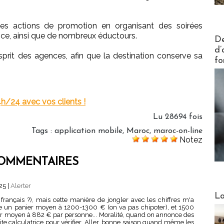
 ses actions de promotion en organisant des soirées
nce, ainsi que de nombreux éductours.
Actus V
De
d’
sprit des agences, afin que la destination conserve sa
fo
4h/24 avec vos clients !
Lu 28694 fois
Tags
:
application mobile
,
Maroc
,
maroc-on-line
Notez
OMMENTAIRES
:25
|
Alerter
Webinai
La
s français ?), mais cette manière de jongler avec les chiffres m'a
nce un panier moyen à 1200-1300 € (on va pas chipoter), et 1500
er moyen à 882 € par personne... Moralité, quand on annonce des
ite calculatrice pour vérifier. Aller, bonne saison quand même les