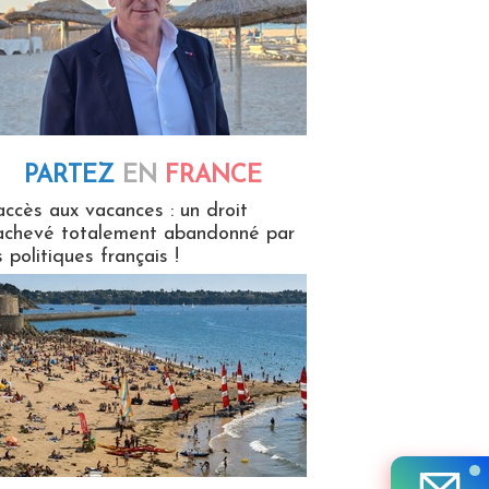
PARTEZ
EN
FRANCE
 en France
accès aux vacances : un droit
achevé totalement abandonné par
s politiques français !