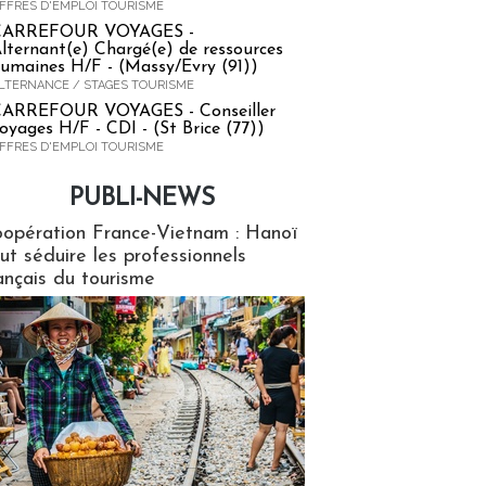
FFRES D'EMPLOI TOURISME
CARREFOUR VOYAGES -
lternant(e) Chargé(e) de ressources
umaines H/F - (Massy/Evry (91))
LTERNANCE / STAGES TOURISME
ARREFOUR VOYAGES - Conseiller
oyages H/F - CDI - (St Brice (77))
FFRES D'EMPLOI TOURISME
PUBLI-NEWS
ews
opération France-Vietnam : Hanoï
ut séduire les professionnels
ançais du tourisme