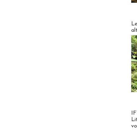
DESTI
Le
al
Product
IF
Li
v