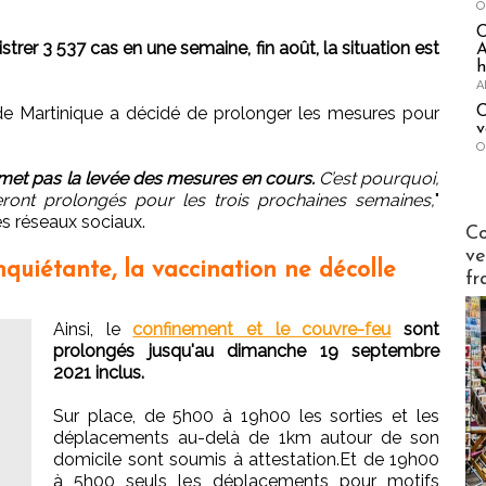
O
istrer 3 537 cas en une semaine, fin août, la situation est
A
h
A
C
 de Martinique a décidé de prolonger les mesures pour
v
O
met pas la levée des mesures en cours.
C’est pourquoi,
ront prolongés pour les trois prochaines semaines,
"
s réseaux sociaux.
Publi-n
Co
ve
inquiétante, la vaccination ne décolle
fr
Ainsi, le
confinement et le couvre-feu
sont
prolongés jusqu'au dimanche 19 septembre
2021 inclus.
Sur place, de 5h00 à 19h00 les sorties et les
déplacements au-delà de 1km autour de son
domicile sont soumis à attestation.Et de 19h00
à 5h00 seuls les déplacements pour motifs