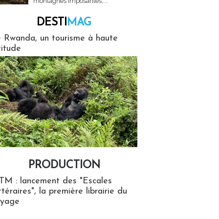
montagnes imposantes,...
DESTI
MAG
MAG
 Rwanda, un tourisme à haute
titude
PRODUCTION
ion
TM : lancement des "Escales
ttéraires", la première librairie du
oyage