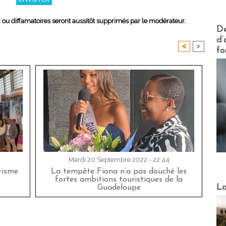
x ou diffamatoires seront aussitôt supprimés par le modérateur.
Actus V
De
d’
<
>
fo
Mardi 20 Septembre 2022 - 22:44
risme
La tempête Fiona n’a pas douché les
fortes ambitions touristiques de la
Webinai
La
Guadeloupe