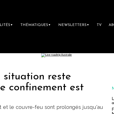
LITÉS
THÉMATIQUES
NEWSLETTERS
TV
A
▼
▼
▼
 situation reste
 le confinement est
L
a
t et le couvre-feu sont prolongés jusqu'au
F
1
M