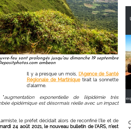
ouvre-feu sont prolongés jusqu'au dimanche 19 septembre
Depositphotos.com ambeon
Il y a presque un mois,
l'Agence de Santé
Régionale de Martinique
tirait la sonnette
d'alarme.
 "
augmentation exponentielle de l’épidémie très
ex
mbée épidémique est désormais réelle avec un impact
miste, le préfet décidait alors de reconfiné l'île et de
C
ardi 24 août 2021, le nouveau bulletin de l'ARS, n'est
v