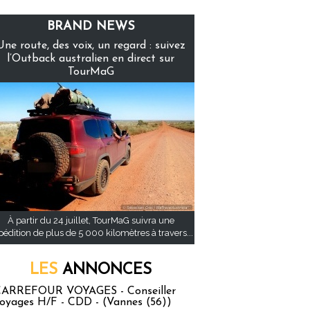
BRAND NEWS
Une route, des voix, un regard : suivez
l’Outback australien en direct sur
TourMaG
À partir du 24 juillet, TourMaG suivra une
pédition de plus de 5 000 kilomètres à travers...
LES
ANNONCES
ARREFOUR VOYAGES - Conseiller
oyages H/F - CDD - (Vannes (56))