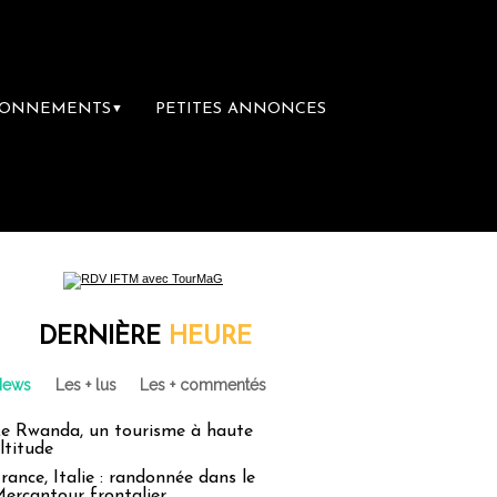
BONNEMENTS
PETITES ANNONCES
▼
DERNIÈRE
HEURE
News
Les + lus
Les + commentés
e Rwanda, un tourisme à haute
ltitude
rance, Italie : randonnée dans le
ercantour frontalier