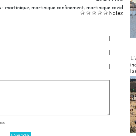
s
:
martinique
,
martinique confinement
,
martinique covid
Notez
Partez
L’
in
le
res