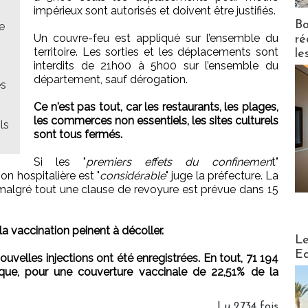
impérieux sont autorisés et doivent être justifiés.
Bo
e
Un couvre-feu est appliqué sur l’ensemble du
ré
territoire. Les sorties et les déplacements sont
le
interdits de 21h00 à 5h00 sur l’ensemble du
département, sauf dérogation.
es
Ce n'est pas tout, car les restaurants, les plages,
les commerces non essentiels, les sites culturels
ls
sont tous fermés.
Si les "
premiers effets du confinemen
t"
on hospitalière est "
considérable
" juge la préfecture. La
e, malgré tout une clause de revoyure est prévue dans 15
a vaccination peinent à décoller.
Distribu
Le
Ed
nouvelles injections ont été enregistrées. En tout, 71 194
nique, pour une couverture vaccinale de 22,51% de la
Lu 2734 fois